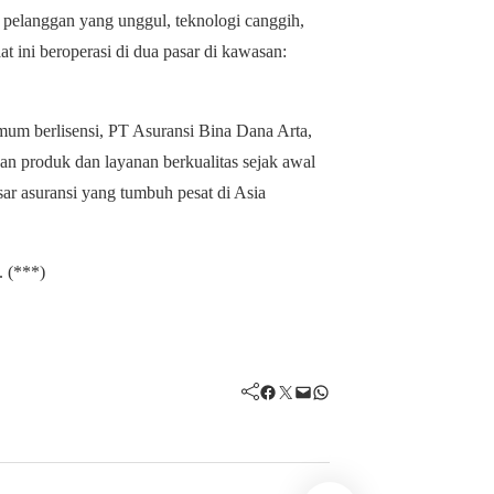
n pelanggan yang unggul, teknologi canggih,
t ini beroperasi di dua pasar di kawasan:
umum berlisensi, PT Asuransi Bina Dana Arta,
kan produk dan layanan berkualitas sejak awal
ar asuransi yang tumbuh pesat di Asia
. (***)
Facebook
Twitter
Mail
WhatsApp