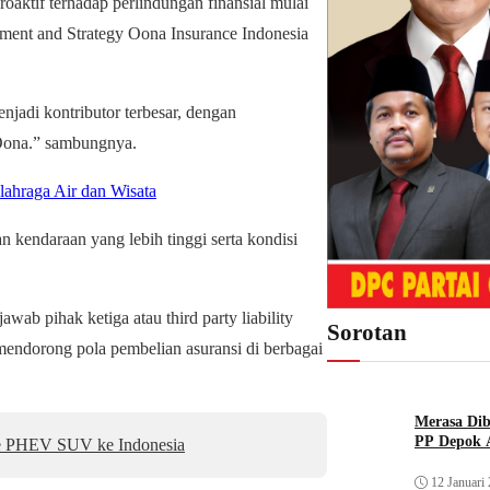
oaktif terhadap perlindungan finansial mulai
stment and Strategy Oona Insurance Indonesia
enjadi kontributor terbesar, dengan
 Oona.” sambungnya.
lahraga Air dan Wisata
an kendaraan yang lebih tinggi serta kondisi
awab pihak ketiga atau third party liability
Sorotan
endorong pola pembelian asuransi di berbagai
Merasa Diba
PP Depok A
e PHEV SUV ke Indonesia
12 Januari