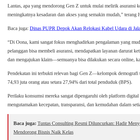
Lantas, apa yang mendorong Gen Z untuk mulai melirik asuransi k
meningkatnya kesadaran dan akses yang semakin mudah,” terang 
Baca juga:
Dinas PUPR Depok Akan Relokasi Kabel Udara di Jala
“Di Oona, kami sangat fokus menghadirkan pengalaman yang mudah 
pelanggan bisa membeli asuransi, mendapatkan layanan darurat keti
dan mengajukan klaim—semuanya bisa dilakukan secara online, k
Pendekatan ini terbukti relevan bagi Gen Z—kelompok demografi te
74,93 juta orang atau setara 27,94% dari total penduduk (BPS).
Perilaku konsumsi mereka sangat dipengaruhi oleh platform digita
mengutamakan kecepatan, transparansi, dan kemudahan dalam setia
Baca juga:
Tuntas Consulting Resmi Diluncurkan: Hadir Meny
Mendorong Bisnis Naik Kelas