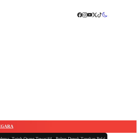
EGARA
h Orang Tewas
|
#4 -
Polres Depok Tangkap Pelaku Persetubuhan Paksa Ayah d