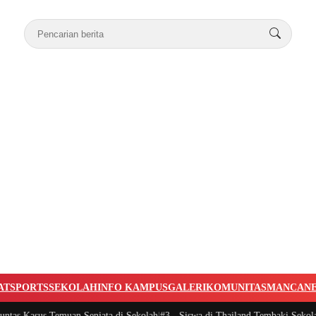
AT
SPORTS
SEKOLAH
INFO KAMPUS
GALERI
KOMUNITAS
MANCAN
Temuan Senjata di Sekolah
|
#3 -
Siswa di Thailand Tembaki Sekolahnya, Tuju