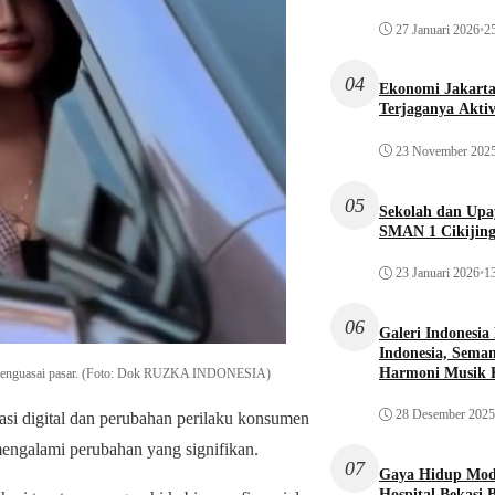
27 Januari 2026
•
25
04
Ekonomi Jakarta 
Terjaganya Akti
23 November 202
05
Sekolah dan Up
SMAN 1 Cikijin
23 Januari 2026
•
13
06
Galeri Indonesia
Indonesia, Seman
Harmoni Musik 
sih menguasai pasar. (Foto: Dok RUZKA INDONESIA)
28 Desember 2025
si digital dan perubahan perilaku konsumen
 mengalami perubahan yang signifikan.
07
Gaya Hidup Mode
Hospital Bekasi 