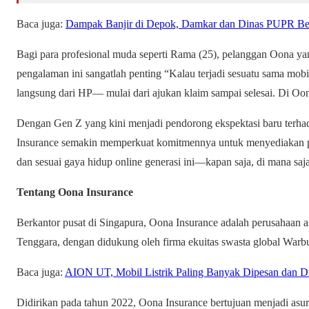
Baca juga:
Dampak Banjir di Depok, Damkar dan Dinas PUPR Ber
Bagi para profesional muda seperti Rama (25), pelanggan Oona yang
pengalaman ini sangatlah penting “Kalau terjadi sesuatu sama mob
langsung dari HP— mulai dari ajukan klaim sampai selesai. Di Oona
Dengan Gen Z yang kini menjadi pendorong ekspektasi baru terhada
Insurance semakin memperkuat komitmennya untuk menyediakan pen
dan sesuai gaya hidup online generasi ini—kapan saja, di mana saja
Tentang Oona Insurance
Berkantor pusat di Singapura, Oona Insurance adalah perusahaan a
Tenggara, dengan didukung oleh firma ekuitas swasta global Warb
Baca juga:
AION UT, Mobil Listrik Paling Banyak Dipesan dan D
Didirikan pada tahun 2022, Oona Insurance bertujuan menjadi asu