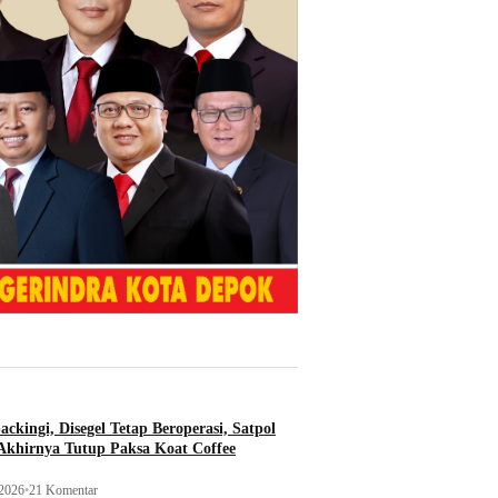
ckingi, Disegel Tetap Beroperasi, Satpol
khirnya Tutup Paksa Koat Coffee
 2026
•
21 Komentar