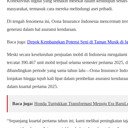
Konektivitas digital yang semakin melekat dalam kehidupan sehari-
masyarakat, termasuk cara mereka melindungi aset pribadi.
Di tengah fenomena ini, Oona Insurance Indonesia mencermati tren
generasi dalam hal asuransi kendaraan.
Baca juga:
Depok Kembangkan Potensi Seni di Taman Musik di J
Meski secara keseluruhan penjualan mobil di Indonesia mengala
tercatat 390.467 unit mobil terjual selama semester pertama 2025,
dibandingkan periode yang sama tahun lalu—Oona Insurance Indones
lonjakan hingga tujuh kali lipat dalam pembelian asuransi kendara
dalam kuartal pertama 2025.
Baca juga:
Honda Tunjukkan Transformasi Menuju Era BaruL
“Sepanjang kuartal pertama tahun ini, kami melihat peningkatan 