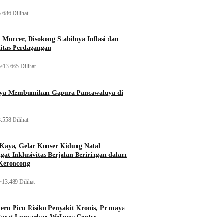
.686 Dilihat
Moncer, Disokong Stabilnya Inflasi dan
vitas Perdagangan
5
•
13.665 Dilihat
aya Membumikan Gapura Pancawaluya di
g
.558 Dilihat
 Kaya, Gelar Konser Kidung Natal
gat Inklusivitas Berjalan Beriringan dalam
Keroncong
•
13.489 Dilihat
rn Picu Risiko Penyakit Kronis, Primaya
Barat Luncurkan Wellness Center