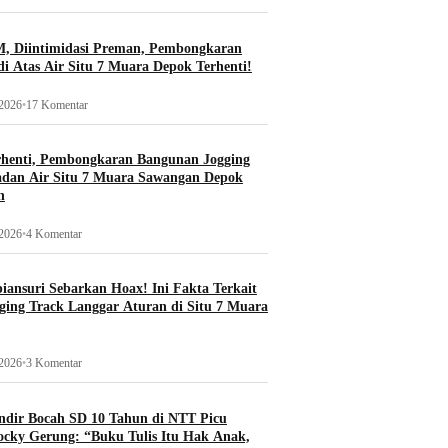
, Diintimidasi Preman, Pembongkaran
i Atas Air Situ 7 Muara Depok Terhenti!
 2026
•
17 Komentar
rhenti, Pembongkaran Bangunan Jogging
adan Air Situ 7 Muara Sawangan Depok
n
 2026
•
4 Komentar
ansuri Sebarkan Hoax! Ini Fakta Terkait
ging Track Langgar Aturan di Situ 7 Muara
 2026
•
3 Komentar
ndir Bocah SD 10 Tahun di NTT Picu
ocky Gerung: “Buku Tulis Itu Hak Anak,