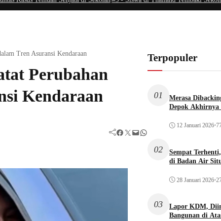
 dalam Tren Asuransi Kendaraan
Terpopuler
atat Perubahan
ansi Kendaraan
01
Merasa Dibacking
Depok Akhirnya 
12 Januari 2026
•
77
Facebook
Twitter
Mail
WhatsApp
02
Sempat Terhenti
di Badan Air Si
28 Januari 2026
•
27
03
Lapor KDM, Dii
Bangunan di Atas