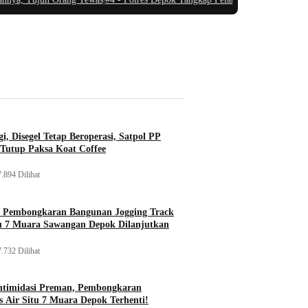
i, Disegel Tetap Beroperasi, Satpol PP
Tutup Paksa Koat Coffee
.894 Dilihat
, Pembongkaran Bangunan Jogging Track
tu 7 Muara Sawangan Depok Dilanjutkan
.732 Dilihat
ntimidasi Preman, Pembongkaran
 Air Situ 7 Muara Depok Terhenti!