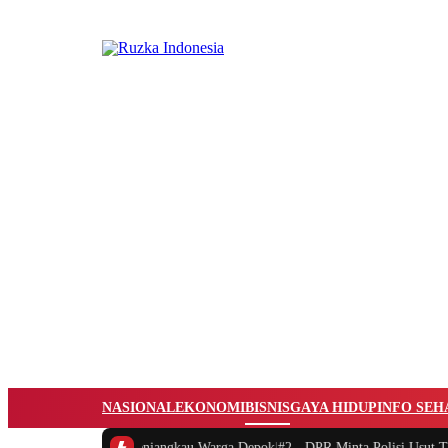
NASIONAL
EKONOMI
BISNIS
GAYA HIDUP
INFO SEH
 Kanker Menjangkau Warga Depok
|
#2 -
DPR Minta Polisi Usut Tuntas Kasus 