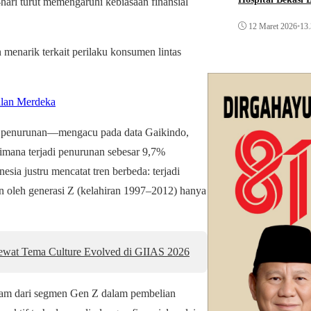
hari turut memengaruhi kebiasaan finansial
12 Maret 2026
•
13.
 menarik terkait perilaku konsumen lintas
alan Merdeka
mi penurunan—mengacu pada data Gaikindo,
 dimana terjadi penurunan sebesar 9,7%
ia justru mencatat tren berbeda: terjadi
an oleh generasi Z (kelahiran 1997–2012) hanya
ewat Tema Culture Evolved di GIIAS 2026
tajam dari segmen Gen Z dalam pembelian