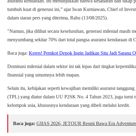
asuransi kendaraan. Ini menunjukkan bahwa kesadaran dan sikap pr
tumbuh kuat di generasi ini,” ujar Iwan Kurniawan, Chief of Inve
dalam siaran pers yang diterima, Rabu (13/08/2025).
"Namun, jika dilihat secara keseluruhan, generasi milenial masih m
menyumbang sekitar 70% dari total pangsa asuransi kendaraan di
Baca juga:
Keren! Pemkot Depok Ingin Jadikan Situ Jadi Sarana O
Dominasi milenial dalam sektor ini tak lepas dari tingkat kepemilik
finansial yang umumnya lebih mapan.
Selain itu, kebijakan seperti kewajiban memiliki asuransi tanggung j
(TPL) yang diatur dalam UU P2SK No. 4 Tahun 2023, juga turut m
kelompok usia, khususnya kendaraan yang dibeli melalui kredit.
Baca juga:
GIIAS 2026, JETOUR Resmi Bawa Era Adventur