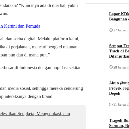
endaraan? “Kuncinya ada di dua hal, yakni
Iwan.
Lapor KDM
Bangunan d
n Kartini dan Pemuda
27 Januari
dan serba digital. Melalui platform kami,
Sempat Te
ka di perjalanan, mencari bengkel rekanan,
Track di B
apan pun dan di mana pun.”
Dilanjutka
rbesar di Indonesia dengan populasi sekitar
28 Januari
Akun @supi
l dan media sosial, sehingga mereka cenderung
Proyek Jog
Depok
p interaksinya dengan brand.
31 Januari
elesaikan Sengketa, Mengedukasi, dan
Tragedi Bu
Sorotan, R