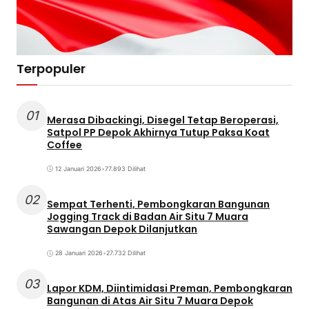
Terpopuler
01
Merasa Dibackingi, Disegel Tetap Beroperasi,
Satpol PP Depok Akhirnya Tutup Paksa Koat
Coffee
12 Januari 2026
•
77.893 Dilihat
02
Sempat Terhenti, Pembongkaran Bangunan
Jogging Track di Badan Air Situ 7 Muara
Sawangan Depok Dilanjutkan
28 Januari 2026
•
27.732 Dilihat
03
Lapor KDM, Diintimidasi Preman, Pembongkaran
Bangunan di Atas Air Situ 7 Muara Depok