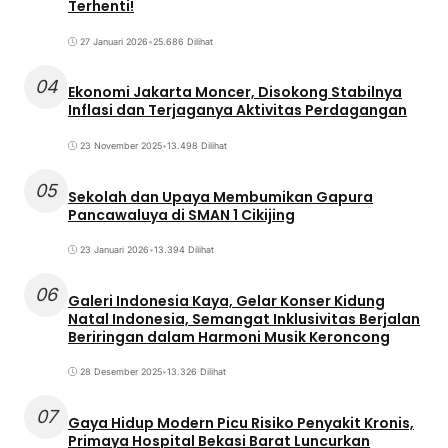
Terhenti!
27 Januari 2026
•
25.686 Dilihat
04
Ekonomi Jakarta Moncer, Disokong Stabilnya
Inflasi dan Terjaganya Aktivitas Perdagangan
23 November 2025
•
13.498 Dilihat
05
Sekolah dan Upaya Membumikan Gapura
Pancawaluya di SMAN 1 Cikijing
23 Januari 2026
•
13.394 Dilihat
06
Galeri Indonesia Kaya, Gelar Konser Kidung
Natal Indonesia, Semangat Inklusivitas Berjalan
Beriringan dalam Harmoni Musik Keroncong
28 Desember 2025
•
13.326 Dilihat
07
Gaya Hidup Modern Picu Risiko Penyakit Kronis,
Primaya Hospital Bekasi Barat Luncurkan