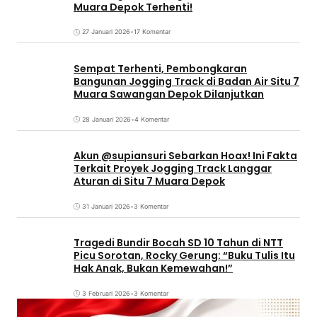
Muara Depok Terhenti!
27 Januari 2026
•
17 Komentar
Sempat Terhenti, Pembongkaran
Bangunan Jogging Track di Badan Air Situ 7
Muara Sawangan Depok Dilanjutkan
28 Januari 2026
•
4 Komentar
Akun @supiansuri Sebarkan Hoax! Ini Fakta
Terkait Proyek Jogging Track Langgar
Aturan di Situ 7 Muara Depok
31 Januari 2026
•
3 Komentar
Tragedi Bundir Bocah SD 10 Tahun di NTT
Picu Sorotan, Rocky Gerung: “Buku Tulis Itu
Hak Anak, Bukan Kemewahan!”
3 Februari 2026
•
3 Komentar