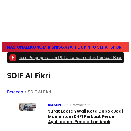
NASIONAL
EKONOMI
BISNIS
GAYA HIDUP
INFO SEHAT
SPORTS
S
ness Pengoperasian PLTU Labuan untuk Perkuat Keandalan Pasokan
SDIF Al Fikri
Beranda
»
SDIF Al Fikri
NASIONAL
•
23 Desember 2025
Surat Edaran Wali Kota Depok Jadi
Momentum KNPI Perkuat Peran
Ayah dalam Pendidikan Anak