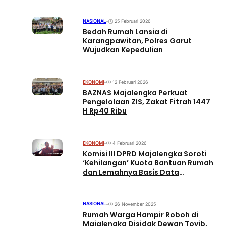
NASIONAL
•
25 Februari 2026
Bedah Rumah Lansia di
Karangpawitan, Polres Garut
Wujudkan Kepedulian
EKONOMI
•
12 Februari 2026
BAZNAS Majalengka Perkuat
Pengelolaan ZIS, Zakat Fitrah 1447
H Rp40 Ribu
EKONOMI
•
4 Februari 2026
Komisi III DPRD Majalengka Soroti
‘Kehilangan’ Kuota Bantuan Rumah
dan Lemahnya Basis Data
Perkimtan
NASIONAL
•
26 November 2025
Rumah Warga Hampir Roboh di
Majalengka Disidak Dewan Toyib,