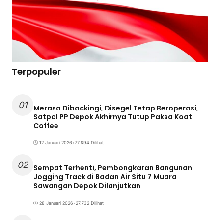
Terpopuler
01
Merasa Dibackingi, Disegel Tetap Beroperasi,
Satpol PP Depok Akhirnya Tutup Paksa Koat
Coffee
12 Januari 2026
•
77.894 Dilihat
02
Sempat Terhenti, Pembongkaran Bangunan
Jogging Track di Badan Air Situ 7 Muara
Sawangan Depok Dilanjutkan
28 Januari 2026
•
27.732 Dilihat