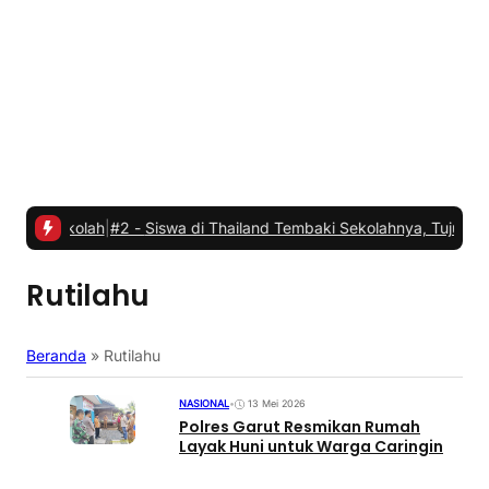
olah
|
#2 -
Siswa di Thailand Tembaki Sekolahnya, Tujuh Orang Tewa
Rutilahu
Beranda
»
Rutilahu
NASIONAL
•
13 Mei 2026
Polres Garut Resmikan Rumah
Layak Huni untuk Warga Caringin