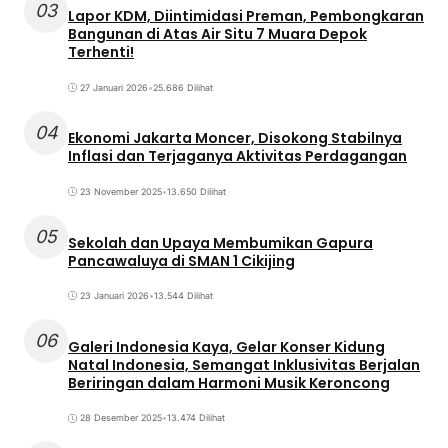
03
Lapor KDM, Diintimidasi Preman, Pembongkaran
Bangunan di Atas Air Situ 7 Muara Depok
Terhenti!
27 Januari 2026
•
25.686 Dilihat
04
Ekonomi Jakarta Moncer, Disokong Stabilnya
Inflasi dan Terjaganya Aktivitas Perdagangan
23 November 2025
•
13.650 Dilihat
05
Sekolah dan Upaya Membumikan Gapura
Pancawaluya di SMAN 1 Cikijing
23 Januari 2026
•
13.544 Dilihat
06
Galeri Indonesia Kaya, Gelar Konser Kidung
Natal Indonesia, Semangat Inklusivitas Berjalan
Beriringan dalam Harmoni Musik Keroncong
28 Desember 2025
•
13.474 Dilihat