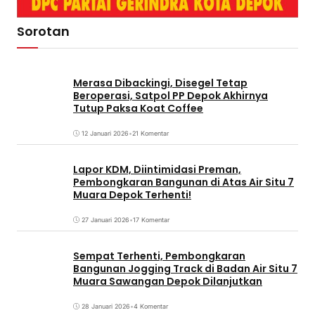
Sorotan
Merasa Dibackingi, Disegel Tetap
Beroperasi, Satpol PP Depok Akhirnya
Tutup Paksa Koat Coffee
12 Januari 2026
•
21 Komentar
Lapor KDM, Diintimidasi Preman,
Pembongkaran Bangunan di Atas Air Situ 7
Muara Depok Terhenti!
27 Januari 2026
•
17 Komentar
Sempat Terhenti, Pembongkaran
Bangunan Jogging Track di Badan Air Situ 7
Muara Sawangan Depok Dilanjutkan
28 Januari 2026
•
4 Komentar