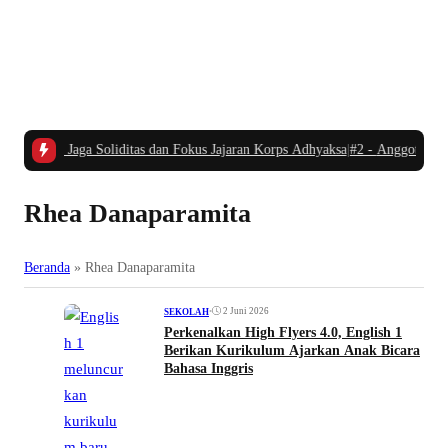
lai Jaga Soliditas dan Fokus Jajaran Korps Adhyaksa
|
#2 -
Anggota Komisi I
Rhea Danaparamita
Beranda
»
Rhea Danaparamita
•
2 Juni 2026
SEKOLAH
Perkenalkan High Flyers 4.0, English 1
Berikan Kurikulum Ajarkan Anak Bicara
Bahasa Inggris