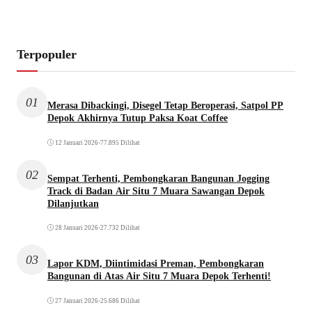
Terpopuler
01
Merasa Dibackingi, Disegel Tetap Beroperasi, Satpol PP
Depok Akhirnya Tutup Paksa Koat Coffee
12 Januari 2026
•
77.895 Dilihat
02
Sempat Terhenti, Pembongkaran Bangunan Jogging
Track di Badan Air Situ 7 Muara Sawangan Depok
Dilanjutkan
28 Januari 2026
•
27.732 Dilihat
03
Lapor KDM, Diintimidasi Preman, Pembongkaran
Bangunan di Atas Air Situ 7 Muara Depok Terhenti!
27 Januari 2026
•
25.686 Dilihat