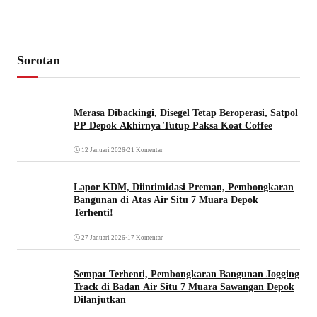
Sorotan
Merasa Dibackingi, Disegel Tetap Beroperasi, Satpol
PP Depok Akhirnya Tutup Paksa Koat Coffee
12 Januari 2026
•
21 Komentar
Lapor KDM, Diintimidasi Preman, Pembongkaran
Bangunan di Atas Air Situ 7 Muara Depok
Terhenti!
27 Januari 2026
•
17 Komentar
Sempat Terhenti, Pembongkaran Bangunan Jogging
Track di Badan Air Situ 7 Muara Sawangan Depok
Dilanjutkan