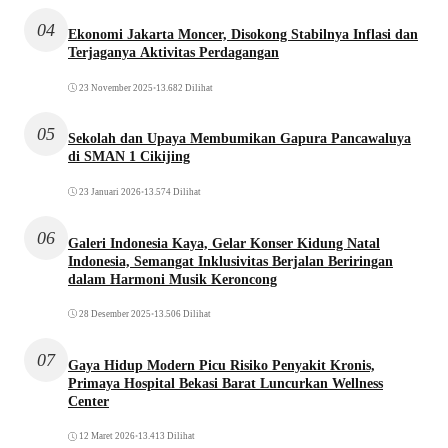
04
Ekonomi Jakarta Moncer, Disokong Stabilnya Inflasi dan
Terjaganya Aktivitas Perdagangan
23 November 2025
•
13.682 Dilihat
05
Sekolah dan Upaya Membumikan Gapura Pancawaluya
di SMAN 1 Cikijing
23 Januari 2026
•
13.574 Dilihat
06
Galeri Indonesia Kaya, Gelar Konser Kidung Natal
Indonesia, Semangat Inklusivitas Berjalan Beriringan
dalam Harmoni Musik Keroncong
28 Desember 2025
•
13.506 Dilihat
07
Gaya Hidup Modern Picu Risiko Penyakit Kronis,
Primaya Hospital Bekasi Barat Luncurkan Wellness
Center
12 Maret 2026
•
13.413 Dilihat