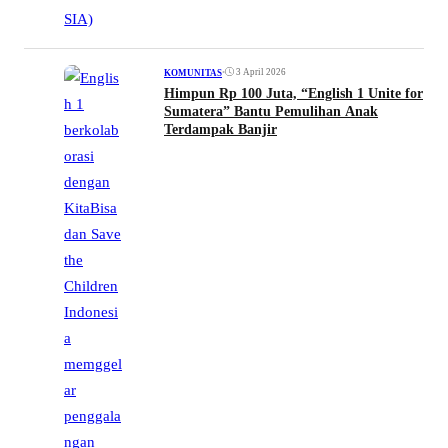
•
3 April 2026
KOMUNITAS
Himpun Rp 100 Juta, “English 1 Unite for
Sumatera” Bantu Pemulihan Anak
Terdampak Banjir