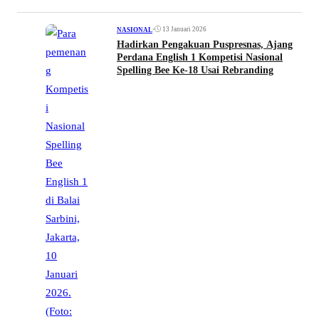
•
13 Januari 2026
NASIONAL
Hadirkan Pengakuan Puspresnas, Ajang
Perdana English 1 Kompetisi Nasional
Spelling Bee Ke-18 Usai Rebranding