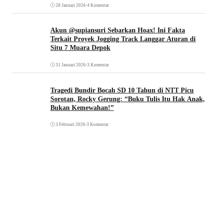
28 Januari 2026
•
4 Komentar
Akun @supiansuri Sebarkan Hoax! Ini Fakta
Terkait Proyek Jogging Track Langgar Aturan di
Situ 7 Muara Depok
31 Januari 2026
•
3 Komentar
Tragedi Bundir Bocah SD 10 Tahun di NTT Picu
Sorotan, Rocky Gerung: “Buku Tulis Itu Hak Anak,
Bukan Kemewahan!”
3 Februari 2026
•
3 Komentar