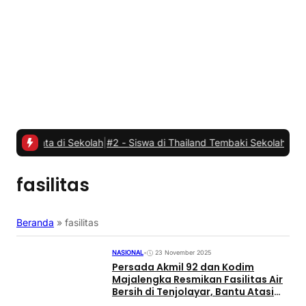
ta di Sekolah
|
#2 -
Siswa di Thailand Tembaki Sekolahnya, Tujuh Or
fasilitas
Beranda
»
fasilitas
NASIONAL
•
23 November 2025
Persada Akmil 92 dan Kodim
Majalengka Resmikan Fasilitas Air
Bersih di Tenjolayar, Bantu Atasi
Krisis Kekeringan