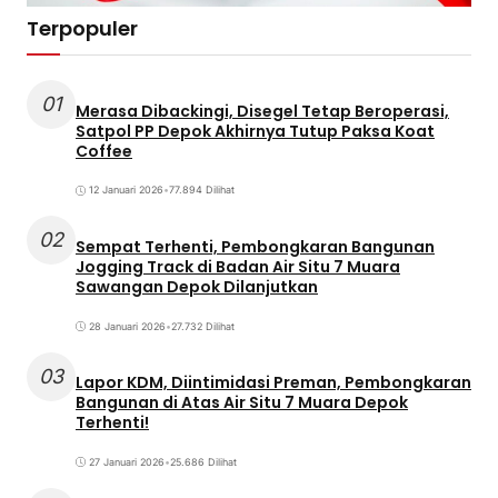
Terpopuler
01
Merasa Dibackingi, Disegel Tetap Beroperasi,
Satpol PP Depok Akhirnya Tutup Paksa Koat
Coffee
12 Januari 2026
•
77.894 Dilihat
02
Sempat Terhenti, Pembongkaran Bangunan
Jogging Track di Badan Air Situ 7 Muara
Sawangan Depok Dilanjutkan
28 Januari 2026
•
27.732 Dilihat
03
Lapor KDM, Diintimidasi Preman, Pembongkaran
Bangunan di Atas Air Situ 7 Muara Depok
Terhenti!
27 Januari 2026
•
25.686 Dilihat