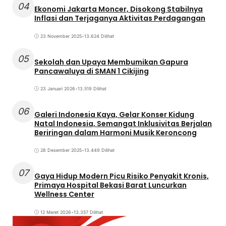
04
Ekonomi Jakarta Moncer, Disokong Stabilnya
Inflasi dan Terjaganya Aktivitas Perdagangan
23 November 2025
•
13.624 Dilihat
05
Sekolah dan Upaya Membumikan Gapura
Pancawaluya di SMAN 1 Cikijing
23 Januari 2026
•
13.519 Dilihat
06
Galeri Indonesia Kaya, Gelar Konser Kidung
Natal Indonesia, Semangat Inklusivitas Berjalan
Beriringan dalam Harmoni Musik Keroncong
28 Desember 2025
•
13.449 Dilihat
07
Gaya Hidup Modern Picu Risiko Penyakit Kronis,
Primaya Hospital Bekasi Barat Luncurkan
Wellness Center
12 Maret 2026
•
13.357 Dilihat