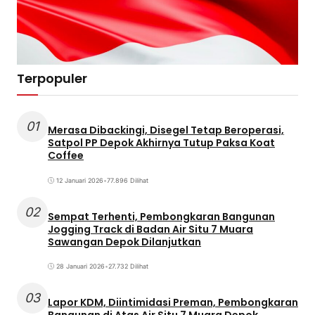
Terpopuler
01
Merasa Dibackingi, Disegel Tetap Beroperasi,
Satpol PP Depok Akhirnya Tutup Paksa Koat
Coffee
12 Januari 2026
•
77.896 Dilihat
02
Sempat Terhenti, Pembongkaran Bangunan
Jogging Track di Badan Air Situ 7 Muara
Sawangan Depok Dilanjutkan
28 Januari 2026
•
27.732 Dilihat
03
Lapor KDM, Diintimidasi Preman, Pembongkaran
Bangunan di Atas Air Situ 7 Muara Depok