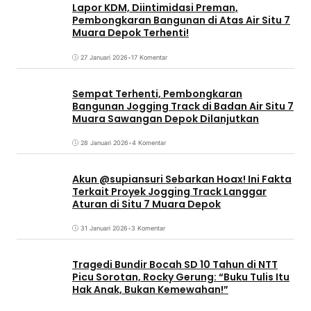
Lapor KDM, Diintimidasi Preman,
Pembongkaran Bangunan di Atas Air Situ 7
Muara Depok Terhenti!
27 Januari 2026
•
17 Komentar
Sempat Terhenti, Pembongkaran
Bangunan Jogging Track di Badan Air Situ 7
Muara Sawangan Depok Dilanjutkan
28 Januari 2026
•
4 Komentar
Akun @supiansuri Sebarkan Hoax! Ini Fakta
Terkait Proyek Jogging Track Langgar
Aturan di Situ 7 Muara Depok
31 Januari 2026
•
3 Komentar
Tragedi Bundir Bocah SD 10 Tahun di NTT
Picu Sorotan, Rocky Gerung: “Buku Tulis Itu
Hak Anak, Bukan Kemewahan!”