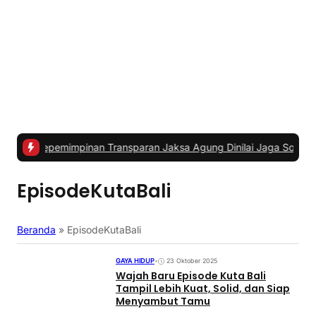
mimpinan Transparan Jaksa Agung Dinilai Jaga Soliditas dan Foku
EpisodeKutaBali
Beranda
»
EpisodeKutaBali
GAYA HIDUP
•
23 Oktober 2025
Wajah Baru Episode Kuta Bali
Tampil Lebih Kuat, Solid, dan Siap
Menyambut Tamu