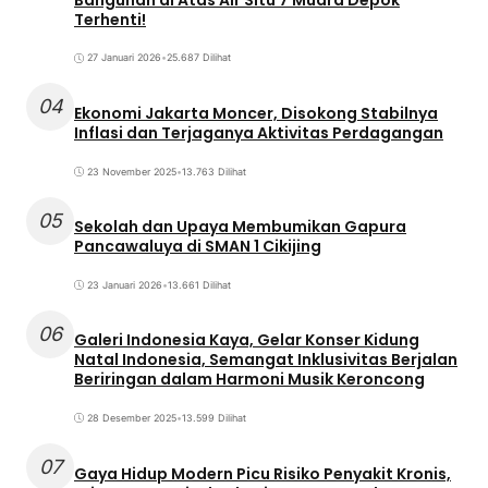
Terhenti!
27 Januari 2026
•
25.687 Dilihat
04
Ekonomi Jakarta Moncer, Disokong Stabilnya
Inflasi dan Terjaganya Aktivitas Perdagangan
23 November 2025
•
13.763 Dilihat
05
Sekolah dan Upaya Membumikan Gapura
Pancawaluya di SMAN 1 Cikijing
23 Januari 2026
•
13.661 Dilihat
06
Galeri Indonesia Kaya, Gelar Konser Kidung
Natal Indonesia, Semangat Inklusivitas Berjalan
Beriringan dalam Harmoni Musik Keroncong
28 Desember 2025
•
13.599 Dilihat
07
Gaya Hidup Modern Picu Risiko Penyakit Kronis,