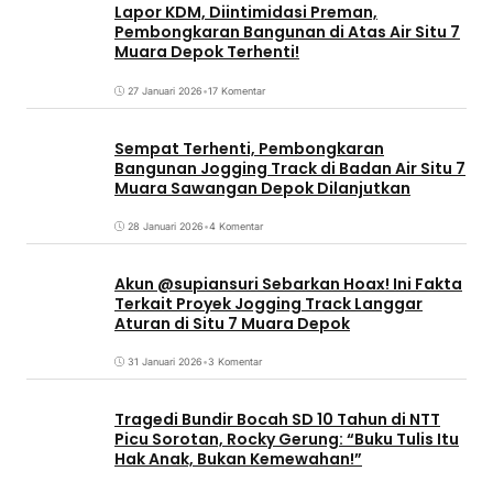
Lapor KDM, Diintimidasi Preman,
Pembongkaran Bangunan di Atas Air Situ 7
Muara Depok Terhenti!
27 Januari 2026
•
17 Komentar
Sempat Terhenti, Pembongkaran
Bangunan Jogging Track di Badan Air Situ 7
Muara Sawangan Depok Dilanjutkan
28 Januari 2026
•
4 Komentar
Akun @supiansuri Sebarkan Hoax! Ini Fakta
Terkait Proyek Jogging Track Langgar
Aturan di Situ 7 Muara Depok
31 Januari 2026
•
3 Komentar
Tragedi Bundir Bocah SD 10 Tahun di NTT
Picu Sorotan, Rocky Gerung: “Buku Tulis Itu
Hak Anak, Bukan Kemewahan!”