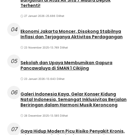
Terhenti!
27 Januari 2026
•
25.686 Dilihat
04
Ekonomi Jakarta Moncer, Disokong Stabilnya
Inflasi dan Terjaganya Aktivitas Perdagangan
23 November 2025
•
13.749 Dilihat
05
Sekolah dan Upaya Membumikan Gapura
Pancawaluya di SMAN 1 Cikijing
23 Januari 2026
•
13.643 Dilihat
06
Galeri Indonesia Kaya, Gelar Konser Kidung
Natal Indonesia, Semangat Inklusivitas Berjalan
Beriringan dalam Harmoni Musik Keroncong
28 Desember 2025
•
13.585 Dilihat
07
Gaya Hidup Modern Picu Risiko Penyakit Kronis,