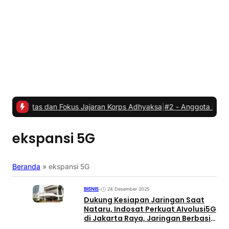
itas dan Fokus Jajaran Korps Adhyaksa
|
#2 -
Anggota Komisi IV DPR
ekspansi 5G
Beranda
»
ekspansi 5G
BISNIS
•
24 Desember 2025
Dukung Kesiapan Jaringan Saat
Nataru, Indosat Perkuat AIvolusi5G
di Jakarta Raya, Jaringan Berbasis
AI dan 5G