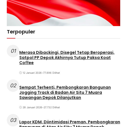
Terpopuler
01
Merasa Dibackingi, Disegel Tetap Beroperasi,
Satpol PP Depok Akhirnya Tutup Paksa Koat
Coffee
12 Januari 2026
•
77.896 Dilihat
02
Sempat Terhenti, Pembongkaran Bangunan
Jogging Track di Badan Air Situ 7 Muara
Sawangan Depok Dilanjutkan
28 Januari 2026
•
27.732 Dilihat
03
Lapor KDM, Diintimidasi Preman, Pembongkaran
Bangunan di Atas Air Situ 7 Muara Depok