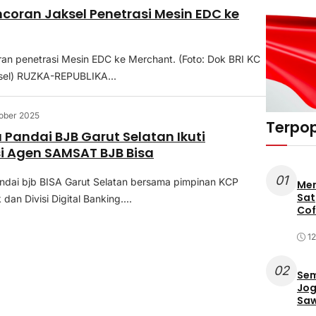
ncoran Jaksel Penetrasi Mesin EDC ke
an penetrasi Mesin EDC ke Merchant. (Foto: Dok BRI KC
sel) RUZKA-REPUBLIKA...
ober 2025
Terpop
 Pandai BJB Garut Selatan Ikuti
si Agen SAMSAT BJB Bisa
01
ndai bjb BISA Garut Selatan bersama pimpinan KCP
Mer
Sat
an Divisi Digital Banking....
Cof
12
02
Sem
Jog
Saw