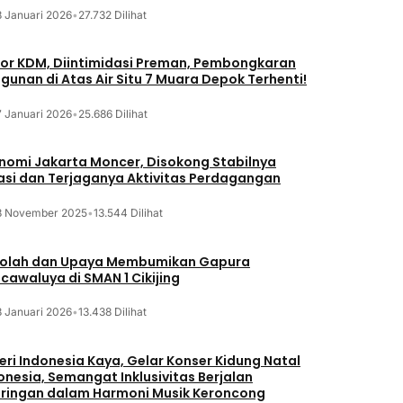
8 Januari 2026
•
27.732 Dilihat
or KDM, Diintimidasi Preman, Pembongkaran
gunan di Atas Air Situ 7 Muara Depok Terhenti!
7 Januari 2026
•
25.686 Dilihat
nomi Jakarta Moncer, Disokong Stabilnya
lasi dan Terjaganya Aktivitas Perdagangan
3 November 2025
•
13.544 Dilihat
olah dan Upaya Membumikan Gapura
cawaluya di SMAN 1 Cikijing
3 Januari 2026
•
13.438 Dilihat
eri Indonesia Kaya, Gelar Konser Kidung Natal
onesia, Semangat Inklusivitas Berjalan
iringan dalam Harmoni Musik Keroncong