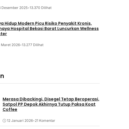
8 Desember 2025
•
13.370 Dilihat
a Hidup Modern Picu Risiko Penyakit Kronis,
maya Hospital Bekasi Barat Luncurkan Wellness
ter
2 Maret 2026
•
13.277 Dilihat
an
Merasa Dibackingi, Disegel Tetap Beroperasi,
Satpol PP Depok Akhirnya Tutup Paksa Koat
Coffee
12 Januari 2026
•
21 Komentar