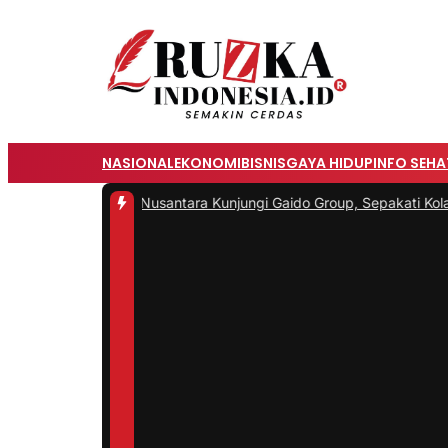
NASIONAL
EKONOMI
BISNIS
GAYA HIDUP
INFO SEHA
sjid Pantai Nusantara Kunjungi Gaido Group, Sepakati Kolaboras