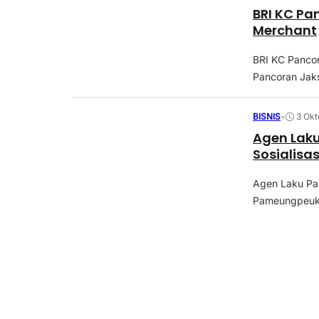
BRI KC Pa
Merchant
BRI KC Pancor
Pancoran Jak
BISNIS
•
3 Okt
Agen Laku
Sosialisa
Agen Laku Pa
Pameungpeuk d