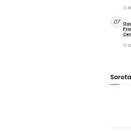
2
07
Gay
Pri
Cen
1
Sorot