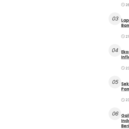
2
03
Lap
Ban
2
04
Eko
Inf
2
05
Sek
Pan
2
06
Gal
Ind
Ber