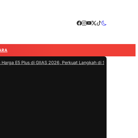
ARA
Plus di GIIAS 2026, Perkuat Langkah di Segmen SUV Plug-inHybr