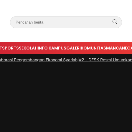
T
SPORTS
SEKOLAH
INFO KAMPUS
GALERI
KOMUNITAS
MANCANEG
i Pengembangan Ekonomi Syariah
|
#2 -
DFSK Resmi Umumkan Harga E5 