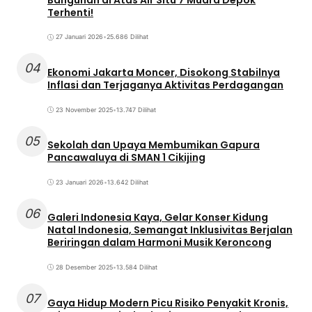
Terhenti!
27 Januari 2026
•
25.686 Dilihat
04
Ekonomi Jakarta Moncer, Disokong Stabilnya
Inflasi dan Terjaganya Aktivitas Perdagangan
23 November 2025
•
13.747 Dilihat
05
Sekolah dan Upaya Membumikan Gapura
Pancawaluya di SMAN 1 Cikijing
23 Januari 2026
•
13.642 Dilihat
06
Galeri Indonesia Kaya, Gelar Konser Kidung
Natal Indonesia, Semangat Inklusivitas Berjalan
Beriringan dalam Harmoni Musik Keroncong
28 Desember 2025
•
13.584 Dilihat
07
Gaya Hidup Modern Picu Risiko Penyakit Kronis,