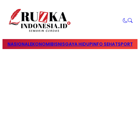
NASIONAL
EKONOMI
BISNIS
GAYA HIDUP
INFO SEHAT
SPORTS
S