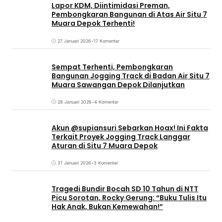
Lapor KDM, Diintimidasi Preman,
Pembongkaran Bangunan di Atas Air Situ 7
Muara Depok Terhenti!
27 Januari 2026
•
17 Komentar
Sempat Terhenti, Pembongkaran
Bangunan Jogging Track di Badan Air Situ 7
Muara Sawangan Depok Dilanjutkan
28 Januari 2026
•
4 Komentar
Akun @supiansuri Sebarkan Hoax! Ini Fakta
Terkait Proyek Jogging Track Langgar
Aturan di Situ 7 Muara Depok
31 Januari 2026
•
3 Komentar
Tragedi Bundir Bocah SD 10 Tahun di NTT
Picu Sorotan, Rocky Gerung: “Buku Tulis Itu
Hak Anak, Bukan Kemewahan!”