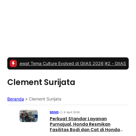
ewat Tema Culture Evolved di GIIAS 2026
|
#2 -
GIIAS 2026, JETOUR
Clement Surijata
Beranda
»
Clement Surijata
BISNIS
•
8 April 2026
Perkuat Standar Layanan
Purnajual, Honda Resmikan
Fasilitas Bodi dan Cat di Honda
Tunas Jaya Magelang