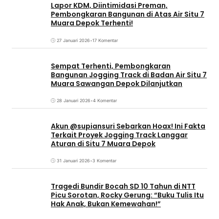
Lapor KDM, Diintimidasi Preman,
Pembongkaran Bangunan di Atas Air Situ 7
Muara Depok Terhenti!
27 Januari 2026
•
17 Komentar
Sempat Terhenti, Pembongkaran
Bangunan Jogging Track di Badan Air Situ 7
Muara Sawangan Depok Dilanjutkan
28 Januari 2026
•
4 Komentar
Akun @supiansuri Sebarkan Hoax! Ini Fakta
Terkait Proyek Jogging Track Langgar
Aturan di Situ 7 Muara Depok
31 Januari 2026
•
3 Komentar
Tragedi Bundir Bocah SD 10 Tahun di NTT
Picu Sorotan, Rocky Gerung: “Buku Tulis Itu
Hak Anak, Bukan Kemewahan!”