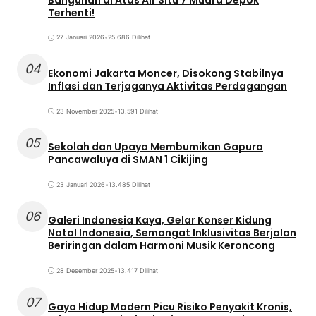
Terhenti!
27 Januari 2026
•
25.686 Dilihat
04
Ekonomi Jakarta Moncer, Disokong Stabilnya
Inflasi dan Terjaganya Aktivitas Perdagangan
23 November 2025
•
13.591 Dilihat
05
Sekolah dan Upaya Membumikan Gapura
Pancawaluya di SMAN 1 Cikijing
23 Januari 2026
•
13.485 Dilihat
06
Galeri Indonesia Kaya, Gelar Konser Kidung
Natal Indonesia, Semangat Inklusivitas Berjalan
Beriringan dalam Harmoni Musik Keroncong
28 Desember 2025
•
13.417 Dilihat
07
Gaya Hidup Modern Picu Risiko Penyakit Kronis,