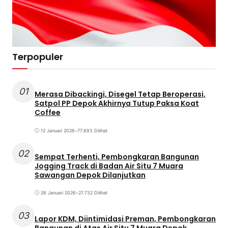
Terpopuler
01
Merasa Dibackingi, Disegel Tetap Beroperasi,
Satpol PP Depok Akhirnya Tutup Paksa Koat
Coffee
12 Januari 2026
•
77.893 Dilihat
02
Sempat Terhenti, Pembongkaran Bangunan
Jogging Track di Badan Air Situ 7 Muara
Sawangan Depok Dilanjutkan
28 Januari 2026
•
27.732 Dilihat
03
Lapor KDM, Diintimidasi Preman, Pembongkaran
Bangunan di Atas Air Situ 7 Muara Depok