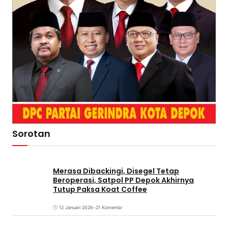
Sorotan
Merasa Dibackingi, Disegel Tetap
Beroperasi, Satpol PP Depok Akhirnya
Tutup Paksa Koat Coffee
12 Januari 2026
•
21 Komentar