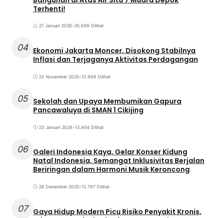
Terhenti!
27 Januari 2026
•
25.688 Dilihat
04
Ekonomi Jakarta Moncer, Disokong Stabilnya
Inflasi dan Terjaganya Aktivitas Perdagangan
23 November 2025
•
13.969 Dilihat
05
Sekolah dan Upaya Membumikan Gapura
Pancawaluya di SMAN 1 Cikijing
23 Januari 2026
•
13.854 Dilihat
06
Galeri Indonesia Kaya, Gelar Konser Kidung
Natal Indonesia, Semangat Inklusivitas Berjalan
Beriringan dalam Harmoni Musik Keroncong
28 Desember 2025
•
13.797 Dilihat
07
Gaya Hidup Modern Picu Risiko Penyakit Kronis,