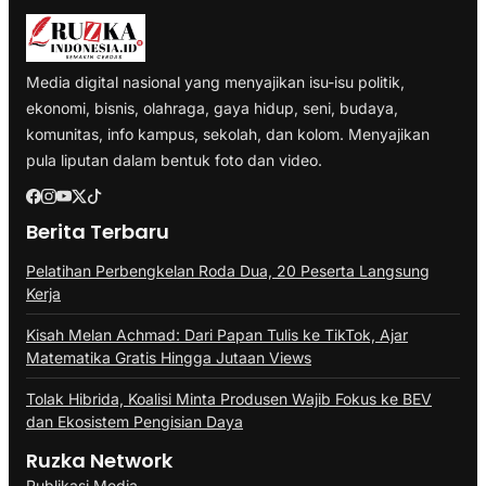
Media digital nasional yang menyajikan isu-isu politik,
ekonomi, bisnis, olahraga, gaya hidup, seni, budaya,
komunitas, info kampus, sekolah, dan kolom. Menyajikan
pula liputan dalam bentuk foto dan video.
Berita Terbaru
Pelatihan Perbengkelan Roda Dua, 20 Peserta Langsung
Kerja
Kisah Melan Achmad: Dari Papan Tulis ke TikTok, Ajar
Matematika Gratis Hingga Jutaan Views
Tolak Hibrida, Koalisi Minta Produsen Wajib Fokus ke BEV
dan Ekosistem Pengisian Daya
Ruzka Network
Publikasi Media