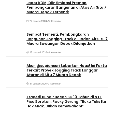
Lapor KDM, Diintimidasi Preman,
Pembongkaran Bangunan di Atas Air Situ 7
Muara Depok Terhenti!
27 Januari 2026
•
17 Komentar
Sempat Terhenti, Pembongkaran
Bangunan Jogging Track di Badan Air Situ 7
Muara Sawangan Depok Dilanjutkan
28 Januari 2026
•
4 Komentar
Akun @supiansuri Sebarkan Hoax! Ini Fakta
Terkait Proyek Jogging Track Langgar
Aturan di Situ 7 Muara Depok
31 Januari 2026
•
3 Komentar
Tragedi Bundir Bocah SD 10 Tahun di NTT
Picu Sorotan, Rocky Gerung: “Buku Tulis Itu
Hak Anak, Bukan Kemewahan!”