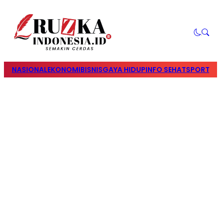
NASIONAL
EKONOMI
BISNIS
GAYA HIDUP
INFO SEHAT
SPORTS
S