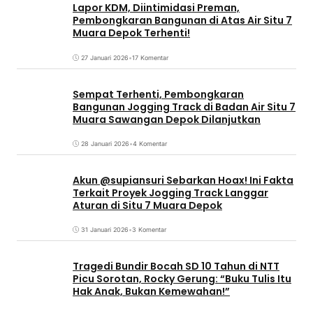
Lapor KDM, Diintimidasi Preman,
Pembongkaran Bangunan di Atas Air Situ 7
Muara Depok Terhenti!
27 Januari 2026
•
17 Komentar
Sempat Terhenti, Pembongkaran
Bangunan Jogging Track di Badan Air Situ 7
Muara Sawangan Depok Dilanjutkan
28 Januari 2026
•
4 Komentar
Akun @supiansuri Sebarkan Hoax! Ini Fakta
Terkait Proyek Jogging Track Langgar
Aturan di Situ 7 Muara Depok
31 Januari 2026
•
3 Komentar
Tragedi Bundir Bocah SD 10 Tahun di NTT
Picu Sorotan, Rocky Gerung: “Buku Tulis Itu
Hak Anak, Bukan Kemewahan!”