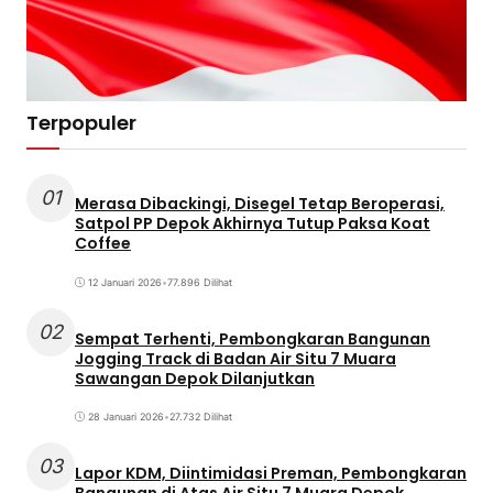
Terpopuler
01
Merasa Dibackingi, Disegel Tetap Beroperasi,
Satpol PP Depok Akhirnya Tutup Paksa Koat
Coffee
12 Januari 2026
•
77.896 Dilihat
02
Sempat Terhenti, Pembongkaran Bangunan
Jogging Track di Badan Air Situ 7 Muara
Sawangan Depok Dilanjutkan
28 Januari 2026
•
27.732 Dilihat
03
Lapor KDM, Diintimidasi Preman, Pembongkaran
Bangunan di Atas Air Situ 7 Muara Depok