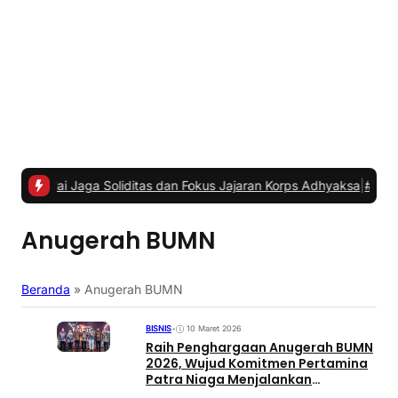
 Jaga Soliditas dan Fokus Jajaran Korps Adhyaksa
|
#2 -
Anggota Kom
Anugerah BUMN
Beranda
»
Anugerah BUMN
BISNIS
•
10 Maret 2026
Raih Penghargaan Anugerah BUMN
2026, Wujud Komitmen Pertamina
Patra Niaga Menjalankan
Transformasi Berkelanjutan