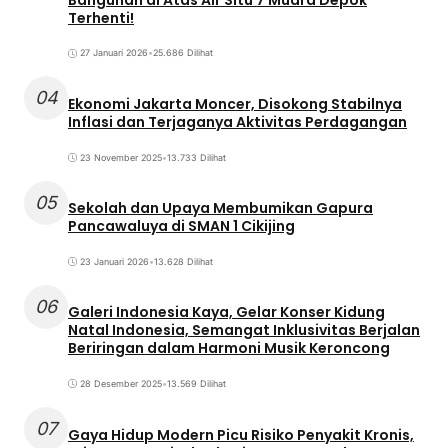
Terhenti!
27 Januari 2026
•
25.686 Dilihat
04
Ekonomi Jakarta Moncer, Disokong Stabilnya
Inflasi dan Terjaganya Aktivitas Perdagangan
23 November 2025
•
13.733 Dilihat
05
Sekolah dan Upaya Membumikan Gapura
Pancawaluya di SMAN 1 Cikijing
23 Januari 2026
•
13.628 Dilihat
06
Galeri Indonesia Kaya, Gelar Konser Kidung
Natal Indonesia, Semangat Inklusivitas Berjalan
Beriringan dalam Harmoni Musik Keroncong
28 Desember 2025
•
13.569 Dilihat
07
Gaya Hidup Modern Picu Risiko Penyakit Kronis,