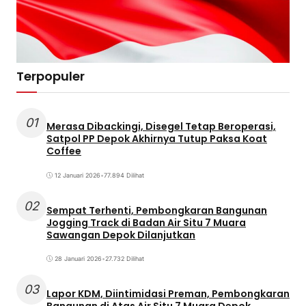
Terpopuler
01
Merasa Dibackingi, Disegel Tetap Beroperasi,
Satpol PP Depok Akhirnya Tutup Paksa Koat
Coffee
12 Januari 2026
•
77.894 Dilihat
02
Sempat Terhenti, Pembongkaran Bangunan
Jogging Track di Badan Air Situ 7 Muara
Sawangan Depok Dilanjutkan
28 Januari 2026
•
27.732 Dilihat
03
Lapor KDM, Diintimidasi Preman, Pembongkaran
Bangunan di Atas Air Situ 7 Muara Depok