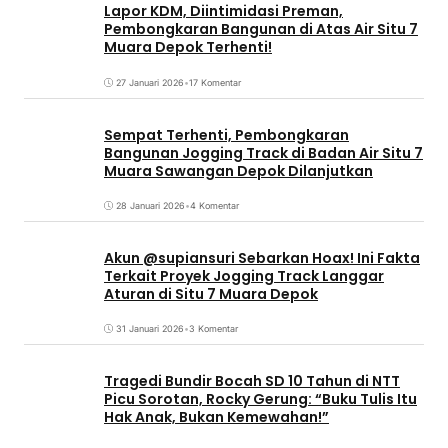
Lapor KDM, Diintimidasi Preman,
Pembongkaran Bangunan di Atas Air Situ 7
Muara Depok Terhenti!
27 Januari 2026
•
17 Komentar
Sempat Terhenti, Pembongkaran
Bangunan Jogging Track di Badan Air Situ 7
Muara Sawangan Depok Dilanjutkan
28 Januari 2026
•
4 Komentar
Akun @supiansuri Sebarkan Hoax! Ini Fakta
Terkait Proyek Jogging Track Langgar
Aturan di Situ 7 Muara Depok
31 Januari 2026
•
3 Komentar
Tragedi Bundir Bocah SD 10 Tahun di NTT
Picu Sorotan, Rocky Gerung: “Buku Tulis Itu
Hak Anak, Bukan Kemewahan!”