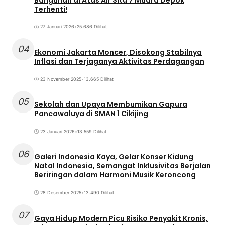
Terhenti!
27 Januari 2026
•
25.686 Dilihat
04
Ekonomi Jakarta Moncer, Disokong Stabilnya
Inflasi dan Terjaganya Aktivitas Perdagangan
23 November 2025
•
13.665 Dilihat
05
Sekolah dan Upaya Membumikan Gapura
Pancawaluya di SMAN 1 Cikijing
23 Januari 2026
•
13.559 Dilihat
06
Galeri Indonesia Kaya, Gelar Konser Kidung
Natal Indonesia, Semangat Inklusivitas Berjalan
Beriringan dalam Harmoni Musik Keroncong
28 Desember 2025
•
13.490 Dilihat
07
Gaya Hidup Modern Picu Risiko Penyakit Kronis,