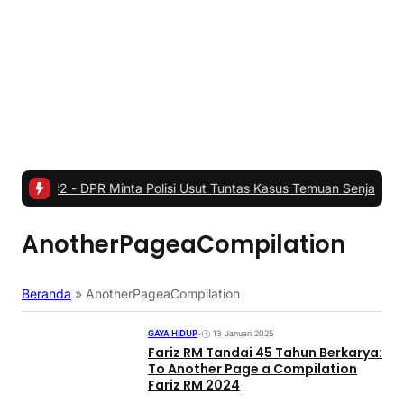
-
DPR Minta Polisi Usut Tuntas Kasus Temuan Senjata di Sekolah
|
#3 
AnotherPageaCompilation
Beranda
»
AnotherPageaCompilation
GAYA HIDUP
•
13 Januari 2025
Fariz RM Tandai 45 Tahun Berkarya:
To Another Page a Compilation
Fariz RM 2024