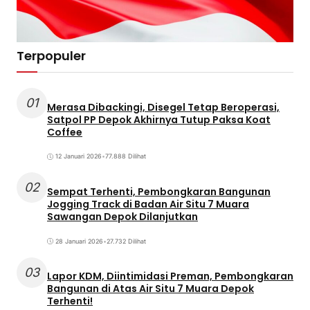
Terpopuler
01
Merasa Dibackingi, Disegel Tetap Beroperasi,
Satpol PP Depok Akhirnya Tutup Paksa Koat
Coffee
12 Januari 2026
•
77.888 Dilihat
02
Sempat Terhenti, Pembongkaran Bangunan
Jogging Track di Badan Air Situ 7 Muara
Sawangan Depok Dilanjutkan
28 Januari 2026
•
27.732 Dilihat
03
Lapor KDM, Diintimidasi Preman, Pembongkaran
Bangunan di Atas Air Situ 7 Muara Depok
Terhenti!