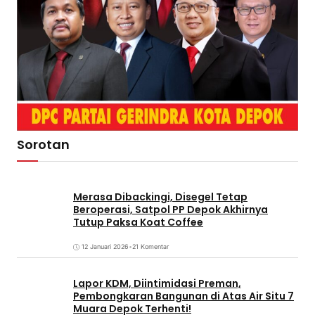
Sorotan
Merasa Dibackingi, Disegel Tetap
Beroperasi, Satpol PP Depok Akhirnya
Tutup Paksa Koat Coffee
12 Januari 2026
•
21 Komentar
Lapor KDM, Diintimidasi Preman,
Pembongkaran Bangunan di Atas Air Situ 7
Muara Depok Terhenti!