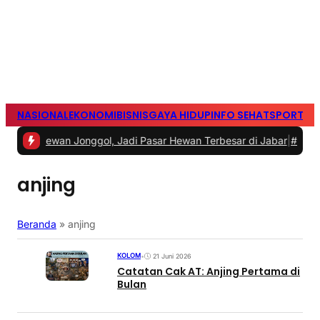
NASIONAL
EKONOMI
BISNIS
GAYA HIDUP
INFO SEHAT
SPORTS
S
ewan Jonggol, Jadi Pasar Hewan Terbesar di Jabar
|
#2 -
Polisi Ola
anjing
Beranda
»
anjing
KOLOM
•
21 Juni 2026
Catatan Cak AT: Anjing Pertama di
Bulan