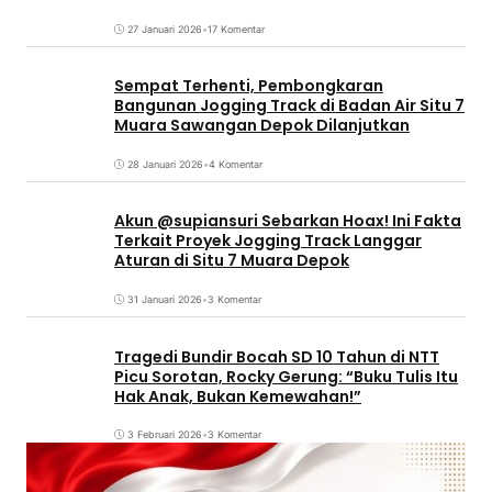
27 Januari 2026
•
17 Komentar
Sempat Terhenti, Pembongkaran
Bangunan Jogging Track di Badan Air Situ 7
Muara Sawangan Depok Dilanjutkan
28 Januari 2026
•
4 Komentar
Akun @supiansuri Sebarkan Hoax! Ini Fakta
Terkait Proyek Jogging Track Langgar
Aturan di Situ 7 Muara Depok
31 Januari 2026
•
3 Komentar
Tragedi Bundir Bocah SD 10 Tahun di NTT
Picu Sorotan, Rocky Gerung: “Buku Tulis Itu
Hak Anak, Bukan Kemewahan!”
3 Februari 2026
•
3 Komentar