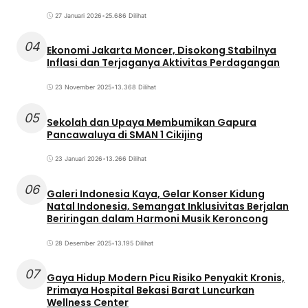
27 Januari 2026
•
25.686 Dilihat
04
Ekonomi Jakarta Moncer, Disokong Stabilnya
Inflasi dan Terjaganya Aktivitas Perdagangan
23 November 2025
•
13.368 Dilihat
05
Sekolah dan Upaya Membumikan Gapura
Pancawaluya di SMAN 1 Cikijing
23 Januari 2026
•
13.266 Dilihat
06
Galeri Indonesia Kaya, Gelar Konser Kidung
Natal Indonesia, Semangat Inklusivitas Berjalan
Beriringan dalam Harmoni Musik Keroncong
28 Desember 2025
•
13.195 Dilihat
07
Gaya Hidup Modern Picu Risiko Penyakit Kronis,
Primaya Hospital Bekasi Barat Luncurkan
Wellness Center