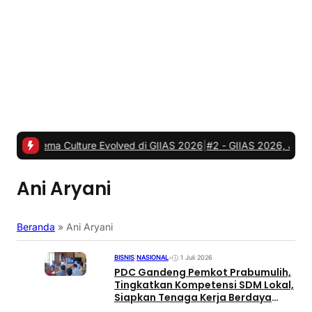
 Culture Evolved di GIIAS 2026
|
#2 -
GIIAS 2026, JETOUR Resmi Ba
Ani Aryani
Beranda
»
Ani Aryani
BISNIS
|
NASIONAL
•
1 Juli 2026
PDC Gandeng Pemkot Prabumulih,
Tingkatkan Kompetensi SDM Lokal,
Siapkan Tenaga Kerja Berdaya
Saing Industri