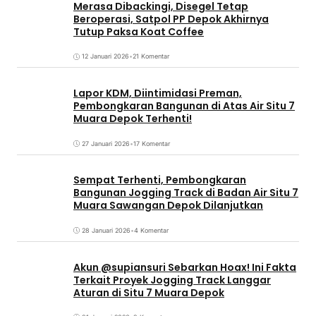
Merasa Dibackingi, Disegel Tetap
Beroperasi, Satpol PP Depok Akhirnya
Tutup Paksa Koat Coffee
12 Januari 2026
•
21 Komentar
Lapor KDM, Diintimidasi Preman,
Pembongkaran Bangunan di Atas Air Situ 7
Muara Depok Terhenti!
27 Januari 2026
•
17 Komentar
Sempat Terhenti, Pembongkaran
Bangunan Jogging Track di Badan Air Situ 7
Muara Sawangan Depok Dilanjutkan
28 Januari 2026
•
4 Komentar
Akun @supiansuri Sebarkan Hoax! Ini Fakta
Terkait Proyek Jogging Track Langgar
Aturan di Situ 7 Muara Depok