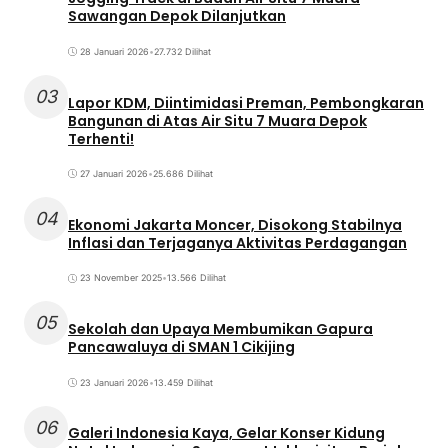
Sawangan Depok Dilanjutkan
28 Januari 2026
•
27.732 Dilihat
03
Lapor KDM, Diintimidasi Preman, Pembongkaran
Bangunan di Atas Air Situ 7 Muara Depok
Terhenti!
27 Januari 2026
•
25.686 Dilihat
04
Ekonomi Jakarta Moncer, Disokong Stabilnya
Inflasi dan Terjaganya Aktivitas Perdagangan
23 November 2025
•
13.566 Dilihat
05
Sekolah dan Upaya Membumikan Gapura
Pancawaluya di SMAN 1 Cikijing
23 Januari 2026
•
13.459 Dilihat
06
Galeri Indonesia Kaya, Gelar Konser Kidung