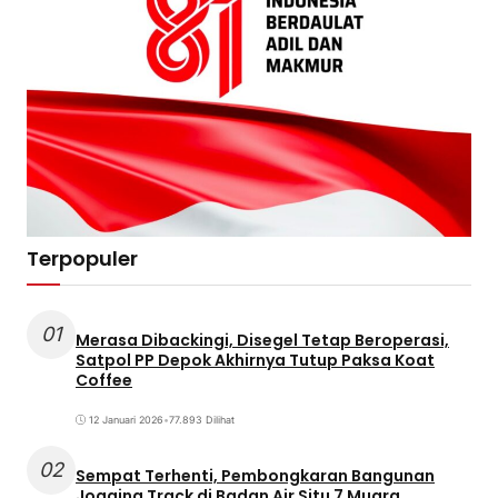
Terpopuler
01
Merasa Dibackingi, Disegel Tetap Beroperasi,
Satpol PP Depok Akhirnya Tutup Paksa Koat
Coffee
12 Januari 2026
•
77.893 Dilihat
02
Sempat Terhenti, Pembongkaran Bangunan
Jogging Track di Badan Air Situ 7 Muara