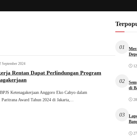
Terpopu
01
Mera
Dep
2 September 2024
12
ekerja Rentan Dapat Perlindungan Program
agakerjaan
02
Sem
di B
 BPJS Ketenagakerjaan Anggoro Eko Cahyo dalam
28
 Paritrana Award Tahun 2024 di Jakarta,...
03
Lap
Bang
27