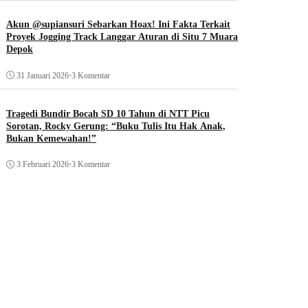
Akun @supiansuri Sebarkan Hoax! Ini Fakta Terkait
Proyek Jogging Track Langgar Aturan di Situ 7 Muara
Depok
31 Januari 2026
•
3 Komentar
Tragedi Bundir Bocah SD 10 Tahun di NTT Picu
Sorotan, Rocky Gerung: “Buku Tulis Itu Hak Anak,
Bukan Kemewahan!”
3 Februari 2026
•
3 Komentar