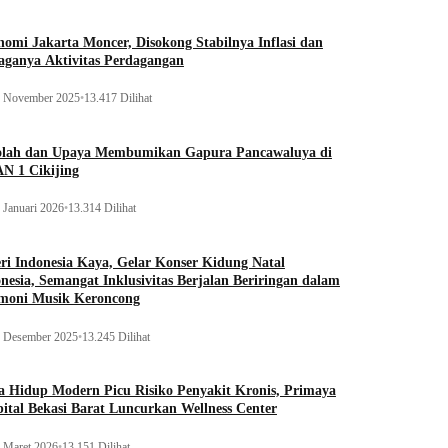
omi Jakarta Moncer, Disokong Stabilnya Inflasi dan
aganya Aktivitas Perdagangan
 November 2025
•
13.417 Dilihat
olah dan Upaya Membumikan Gapura Pancawaluya di
N 1 Cikijing
 Januari 2026
•
13.314 Dilihat
ri Indonesia Kaya, Gelar Konser Kidung Natal
nesia, Semangat Inklusivitas Berjalan Beriringan dalam
moni Musik Keroncong
 Desember 2025
•
13.245 Dilihat
 Hidup Modern Picu Risiko Penyakit Kronis, Primaya
ital Bekasi Barat Luncurkan Wellness Center
 Maret 2026
•
13.151 Dilihat