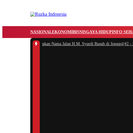
NASIONAL
EKONOMI
BISNIS
GAYA HIDUP
INFO SEH
Bogor Resmi Menetapkan Nama Jalan H.M. Syurdi Rusuh di Jonggol
|
#2 -
Raya