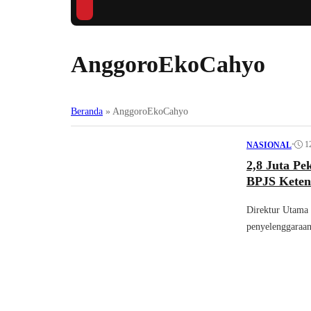
AnggoroEkoCahyo
Beranda
»
AnggoroEkoCahyo
•
1
NASIONAL
2,8 Juta P
BPJS Keten
Direktur Utama
penyelenggaraan