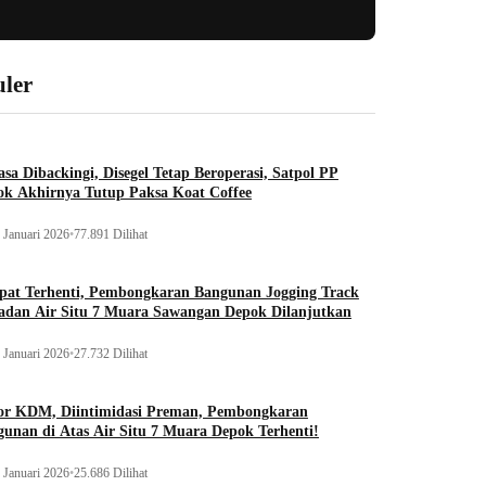
ler
sa Dibackingi, Disegel Tetap Beroperasi, Satpol PP
ok Akhirnya Tutup Paksa Koat Coffee
 Januari 2026
•
77.891 Dilihat
pat Terhenti, Pembongkaran Bangunan Jogging Track
adan Air Situ 7 Muara Sawangan Depok Dilanjutkan
 Januari 2026
•
27.732 Dilihat
or KDM, Diintimidasi Preman, Pembongkaran
unan di Atas Air Situ 7 Muara Depok Terhenti!
 Januari 2026
•
25.686 Dilihat