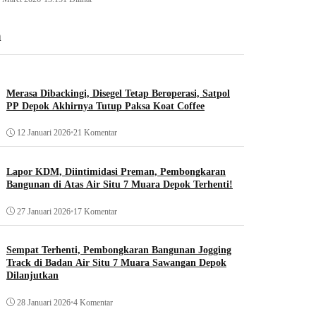
n
Merasa Dibackingi, Disegel Tetap Beroperasi, Satpol
PP Depok Akhirnya Tutup Paksa Koat Coffee
12 Januari 2026
•
21 Komentar
Lapor KDM, Diintimidasi Preman, Pembongkaran
Bangunan di Atas Air Situ 7 Muara Depok Terhenti!
27 Januari 2026
•
17 Komentar
Sempat Terhenti, Pembongkaran Bangunan Jogging
Track di Badan Air Situ 7 Muara Sawangan Depok
Dilanjutkan
28 Januari 2026
•
4 Komentar