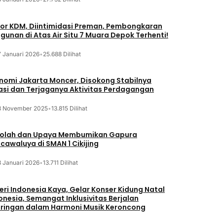
or KDM, Diintimidasi Preman, Pembongkaran
gunan di Atas Air Situ 7 Muara Depok Terhenti!
7 Januari 2026
•
25.688 Dilihat
nomi Jakarta Moncer, Disokong Stabilnya
lasi dan Terjaganya Aktivitas Perdagangan
3 November 2025
•
13.815 Dilihat
olah dan Upaya Membumikan Gapura
cawaluya di SMAN 1 Cikijing
3 Januari 2026
•
13.711 Dilihat
eri Indonesia Kaya, Gelar Konser Kidung Natal
onesia, Semangat Inklusivitas Berjalan
iringan dalam Harmoni Musik Keroncong