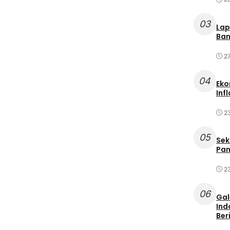
03
Lap
Ban
2
04
Eko
Inf
2
05
Sek
Pan
2
06
Gal
Ind
Ber