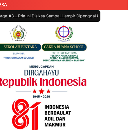
ARA
ria ini Disiksa Sampai Hampir Dipenggal karena Memastikan Dunia