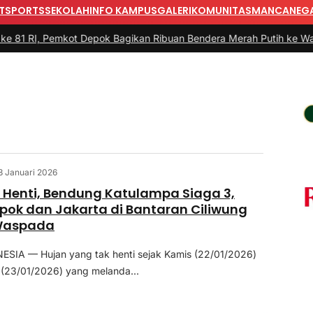
T
SPORTS
SEKOLAH
INFO KAMPUS
GALERI
KOMUNITAS
MANCANEG
Pemkot Depok Bagikan Ribuan Bendera Merah Putih ke Warga
|
#3 -
P
3 Januari 2026
 Henti, Bendung Katulampa Siaga 3,
ok dan Jakarta di Bantaran Ciliwung
Waspada
SIA — Hujan yang tak henti sejak Kamis (22/01/2026)
(23/01/2026) yang melanda...