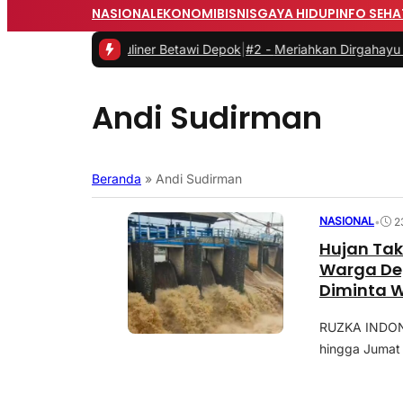
NASIONAL
EKONOMI
BISNIS
GAYA HIDUP
INFO SEHA
Kenali Kuliner Betawi Depok
|
#2 -
Meriahkan Dirgahayu ke 81 RI, 
Andi Sudirman
Beranda
»
Andi Sudirman
NASIONAL
•
2
Hujan Tak
Warga Dep
Diminta 
RUZKA INDONE
hingga Jumat 