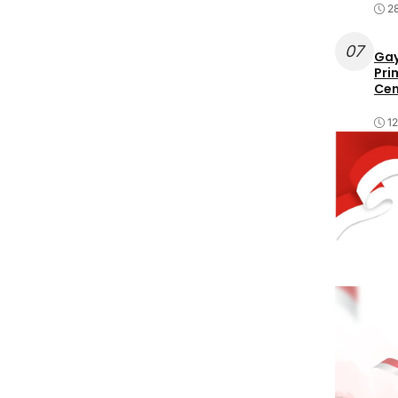
2
07
Gay
Pri
Cen
1