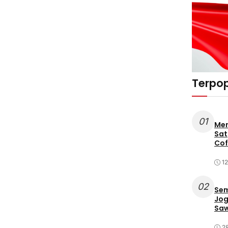
Terpop
01
Mer
Sat
Cof
12
02
Sem
Jog
Saw
2