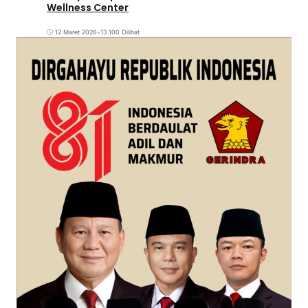
Wellness Center
12 Maret 2026
•
13.100 Dilihat