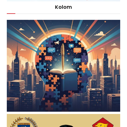
Kolom