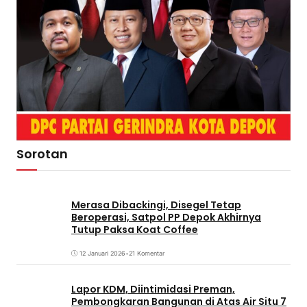
Sorotan
Merasa Dibackingi, Disegel Tetap
Beroperasi, Satpol PP Depok Akhirnya
Tutup Paksa Koat Coffee
12 Januari 2026
•
21 Komentar
Lapor KDM, Diintimidasi Preman,
Pembongkaran Bangunan di Atas Air Situ 7