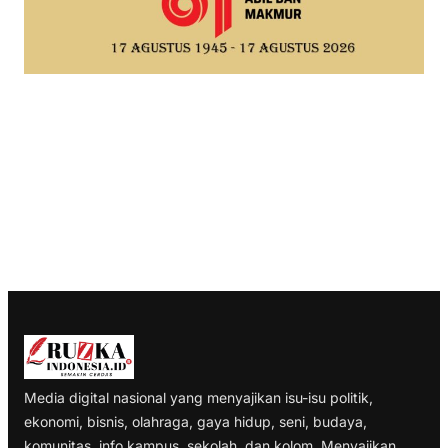
Media digital nasional yang menyajikan isu-isu politik,
ekonomi, bisnis, olahraga, gaya hidup, seni, budaya,
komunitas, info kampus, sekolah, dan kolom. Menyajikan