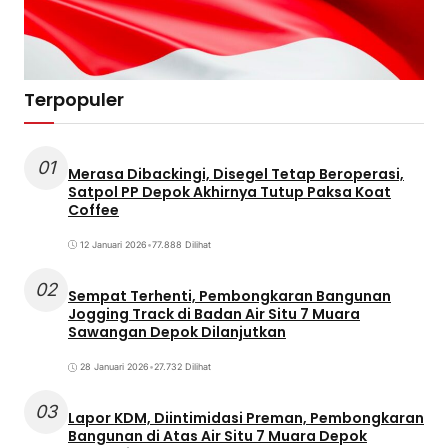
Terpopuler
01
Merasa Dibackingi, Disegel Tetap Beroperasi,
Satpol PP Depok Akhirnya Tutup Paksa Koat
Coffee
12 Januari 2026
•
77.888 Dilihat
02
Sempat Terhenti, Pembongkaran Bangunan
Jogging Track di Badan Air Situ 7 Muara
Sawangan Depok Dilanjutkan
28 Januari 2026
•
27.732 Dilihat
03
Lapor KDM, Diintimidasi Preman, Pembongkaran
Bangunan di Atas Air Situ 7 Muara Depok