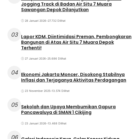
Jogging Track di Badan Air Situ 7 Muara
Sawangan Depok Dilanjutkan
28 Januari 2026
•
27.732 Dilihat
03
Lapor KDM, Diintimidasi Preman, Pembongkaran
Bangunan di Atas Air Situ 7 Muara Depok
Terhenti!
27 Januari 2026
•
25.686 Dilihat
04
Ekonomi Jakarta Moncer, Disokong Stabilnya
Inflasi dan Terjaganya Aktivitas Perdagangan
23 November 2025
•
13.574 Dilihat
05
Sekolah dan Upaya Membumikan Gapura
Pancawaluya di SMAN 1 Cikijing
23 Januari 2026
•
13.468 Dilihat
06