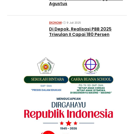
Agustus
EKONOMI
•
9 Juli 2025
Di Depok, Realisasi PBB 2025
Triwulan II Capai 180 Persen