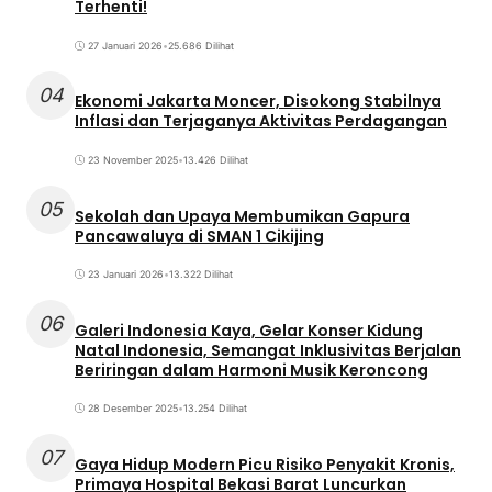
Terhenti!
27 Januari 2026
•
25.686 Dilihat
04
Ekonomi Jakarta Moncer, Disokong Stabilnya
Inflasi dan Terjaganya Aktivitas Perdagangan
23 November 2025
•
13.426 Dilihat
05
Sekolah dan Upaya Membumikan Gapura
Pancawaluya di SMAN 1 Cikijing
23 Januari 2026
•
13.322 Dilihat
06
Galeri Indonesia Kaya, Gelar Konser Kidung
Natal Indonesia, Semangat Inklusivitas Berjalan
Beriringan dalam Harmoni Musik Keroncong
28 Desember 2025
•
13.254 Dilihat
07
Gaya Hidup Modern Picu Risiko Penyakit Kronis,
Primaya Hospital Bekasi Barat Luncurkan