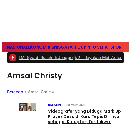
NASIONAL
EKONOMI
BISNIS
GAYA HIDUP
INFO SEHAT
SPORTS
S
M. Syurdi Rusuh di Jonggol
|
#2 -
Rayakan Mid-Autumn Festival den
Amsal Christy
Beranda
»
Amsal Christy
NASIONAL
•
30 Maret 2026
Videografer yang Diduga Mark Up
Proyek Desa di Karo Tepis Dirinya
sebagai Koruptor, Terdakwa:
Izinkan Aku Pulang