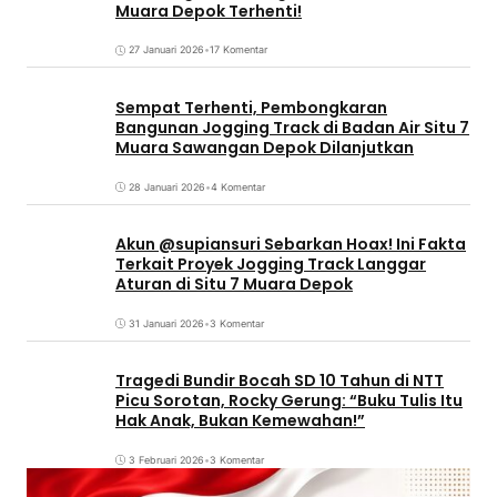
Muara Depok Terhenti!
27 Januari 2026
•
17 Komentar
Sempat Terhenti, Pembongkaran
Bangunan Jogging Track di Badan Air Situ 7
Muara Sawangan Depok Dilanjutkan
28 Januari 2026
•
4 Komentar
Akun @supiansuri Sebarkan Hoax! Ini Fakta
Terkait Proyek Jogging Track Langgar
Aturan di Situ 7 Muara Depok
31 Januari 2026
•
3 Komentar
Tragedi Bundir Bocah SD 10 Tahun di NTT
Picu Sorotan, Rocky Gerung: “Buku Tulis Itu
Hak Anak, Bukan Kemewahan!”
3 Februari 2026
•
3 Komentar