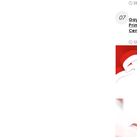
2
07
Gay
Pri
Cen
1