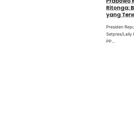
Prabowo M
Ritonga: 
yang Ter
Presiden Repu
Setpres/Lail
PP...