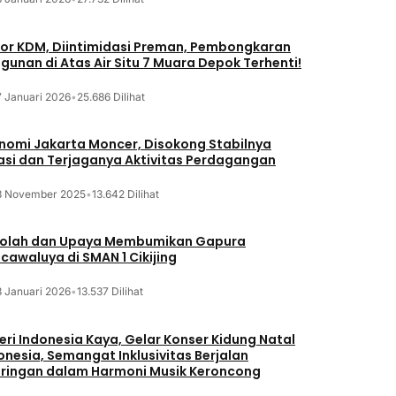
or KDM, Diintimidasi Preman, Pembongkaran
gunan di Atas Air Situ 7 Muara Depok Terhenti!
7 Januari 2026
•
25.686 Dilihat
nomi Jakarta Moncer, Disokong Stabilnya
lasi dan Terjaganya Aktivitas Perdagangan
3 November 2025
•
13.642 Dilihat
olah dan Upaya Membumikan Gapura
cawaluya di SMAN 1 Cikijing
3 Januari 2026
•
13.537 Dilihat
eri Indonesia Kaya, Gelar Konser Kidung Natal
onesia, Semangat Inklusivitas Berjalan
iringan dalam Harmoni Musik Keroncong