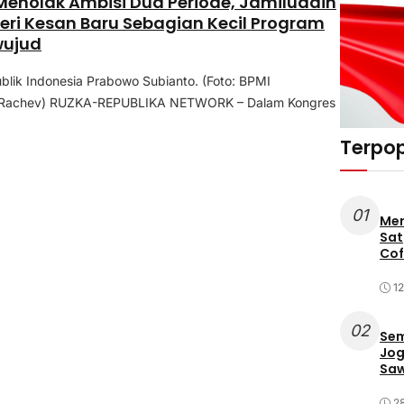
enolak Ambisi Dua Periode, Jamiluddin
Beri Kesan Baru Sebagian Kecil Program
wujud
blik Indonesia Prabowo Subianto. (Foto: BPMI
y Rachev) RUZKA-REPUBLIKA NETWORK – Dalam Kongres
Terpop
01
Mer
Sat
Cof
12
02
Sem
Jog
Saw
2