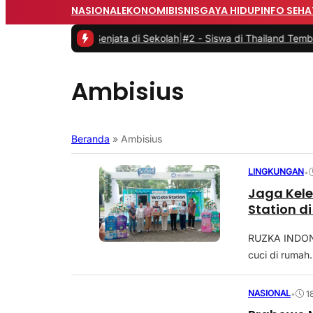
NASIONAL
EKONOMI
BISNIS
GAYA HIDUP
INFO SEHA
s Temuan Senjata di Sekolah
|
#2 -
Siswa di Thailand Tembaki Sekola
Ambisius
Beranda
»
Ambisius
LINGKUNGAN
•
Jaga Kele
Station d
RUZKA INDONES
cuci di rumah
NASIONAL
•
1