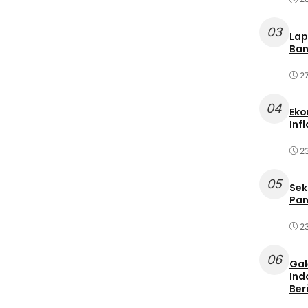
03
Lap
Ban
2
04
Eko
Inf
2
05
Sek
Pan
2
06
Gal
Ind
Ber