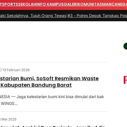
T
SPORTS
SEKOLAH
INFO KAMPUS
GALERI
KOMUNITAS
MANCANEG
hnya, Tujuh Orang Tewas
|
#3 -
Polres Depok Tangkap Pelaku Perse
13 Februari 2026
starian Bumi, SoSoft Resmikan Waste
i Kabupaten Bandung Barat
IA — Jaga kelestarian bumi kini bisa dimulai dari bak
. WINGS...
8 Mei 2025