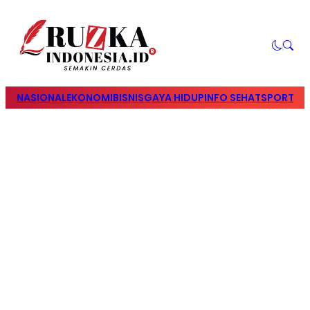
NASIONAL
EKONOMI
BISNIS
GAYA HIDUP
INFO SEHAT
SPORTS
S