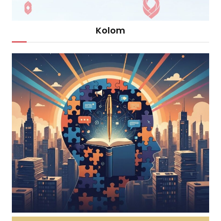
Kolom