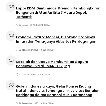
03
Lapor KDM, Diintimidasi Preman, Pembongkaran
Bangunan di Atas Air Situ 7 Muara Depok
Terhenti!
27 Januari 2026
•
25.686 Dilihat
04
Ekonomi Jakarta Moncer, Disokong Stabilnya
Inflasi dan Terjaganya Aktivitas Perdagangan
23 November 2025
•
13.620 Dilihat
05
Sekolah dan Upaya Membumikan Gapura
Pancawaluya di SMAN 1 Cikijing
23 Januari 2026
•
13.516 Dilihat
06
Galeri Indonesia Kaya, Gelar Konser Kidung
Natal Indonesia, Semangat Inklusivitas Berjalan
Beriringan dalam Harmoni Musik Keroncong
28 Desember 2025
•
13.448 Dilihat