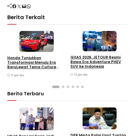
Facebook
Twitter
Mail
WhatsApp
Berita Terkait
Bisnis
Bisnis
GIIAS 2026, JETOUR Resmi
Honda Tunjukkan
T
Bawa Era Adventure PHEV
Transformasi Menuju Era
D
SUV ke Indonesia
BaruLewat Tema Culture
M
Evolved di GIIAS 2026
M
12 jam lalu
11 jam lalu
M
Berita Terbaru
Nasional
Nasional
S
DPR Minta Polisi Usut Tuntas