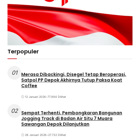
Terpopuler
01
Merasa Dibackingi, Disegel Tetap Beroperasi,
Satpol PP Depok Akhirnya Tutup Paksa Koat
Coffee
12 Januari 2026
•
77.894 Dilihat
02
Sempat Terhenti, Pembongkaran Bangunan
Jogging Track di Badan Air Situ 7 Muara
Sawangan Depok Dilanjutkan
28 Januari 2026
•
27.732 Dilihat