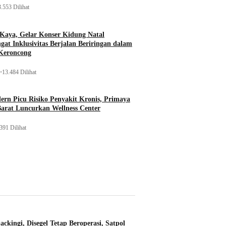
.553 Dilihat
 Kaya, Gelar Konser Kidung Natal
gat Inklusivitas Berjalan Beriringan dalam
Keroncong
•
13.484 Dilihat
rn Picu Risiko Penyakit Kronis, Primaya
Barat Luncurkan Wellness Center
391 Dilihat
ckingi, Disegel Tetap Beroperasi, Satpol