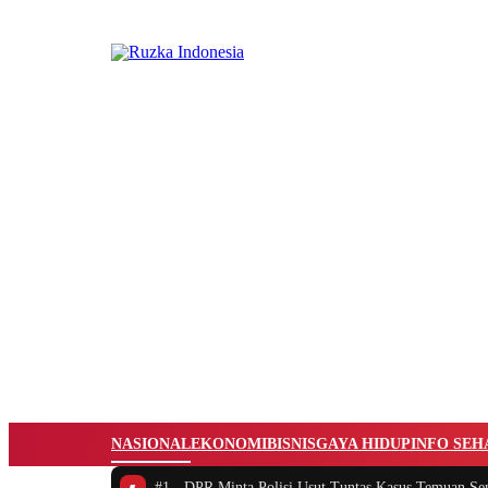
NASIONAL
EKONOMI
BISNIS
GAYA HIDUP
INFO SEH
#1 -
DPR Minta Polisi Usut Tuntas Kasus Temuan Sen