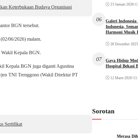
23 Januari 2026
•
13
dikan Keterbukaan Budaya Organisasi
06
Galeri Indonesia
antor BGN tersebut.
Indonesia, Seman
Harmoni Musik 
 (02/06/2026) malam.
28 Desember 2025
t Wakil Kepala BGN.
07
Gaya Hidup Mode
kil Kepala BGN juga diganti Agustina
Hospital Bekasi 
jen TNI Trenggono (Wakil Direktur PT
12 Maret 2026
•
13.
Sorotan
 Sertifikat
Merasa Diba