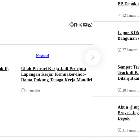
PP Depok A
12 Januari
Facebook
Twitter
Mail
WhatsApp
Lapor KDM
Bangunan d
27 Januari
Nasional
Sempat Te
ktif,
Ubah Pencari Kerja Jadi Pencipta
Track di B
t
Lapangan Kerja: Kemnaker-Indo-
Dilanjutka
Rama Dukung Tenaga Kerja Mandiri
Nasional
28 Januari
7 jam lalu
DPR Minta Polisi Usu
Temuan Senjata di Se
Akun @supi
7 jam lalu
Proyek Jog
Depok
31 Januari