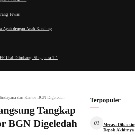
Orang Tewas
ksa Ayah dengan Anak Kandung
AFF Usai Diimbangi Singapura 1-1
Hindayana dan Kantor BGN Digeledah
Terpopuler
Langsung Tangkap
or BGN Digeledah
01
Merasa Dibacking
Depok Akhirnya 