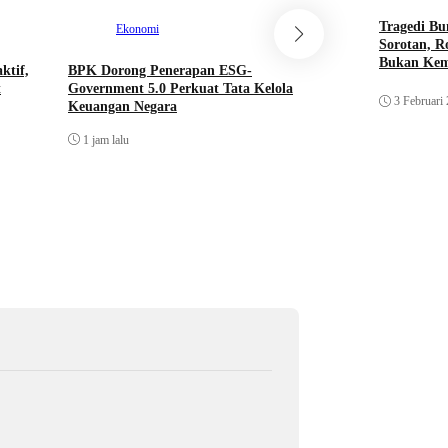
Tragedi Bu
Ekonomi
Mancanegara
Sorotan, R
Bukan Ke
ktif,
BPK Dorong Penerapan ESG-
Mendag: Jangan Ban
t
Government 5.0 Perkuat Tata Kelola
Tinggi, BRICS Harus
3 Februari
Keuangan Negara
Baru Berkolaborasi
1 jam lalu
1 jam lalu