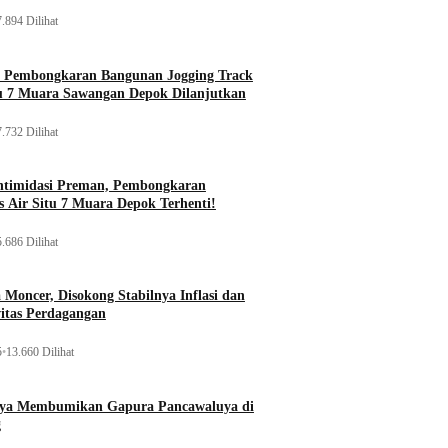
.894 Dilihat
, Pembongkaran Bangunan Jogging Track
tu 7 Muara Sawangan Depok Dilanjutkan
.732 Dilihat
ntimidasi Preman, Pembongkaran
 Air Situ 7 Muara Depok Terhenti!
.686 Dilihat
Moncer, Disokong Stabilnya Inflasi dan
vitas Perdagangan
5
•
13.660 Dilihat
aya Membumikan Gapura Pancawaluya di
g