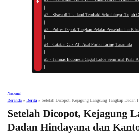
|
#2 -
Siswa di Thailand Tembaki Sekolahnya, Tujuh 
|
#3 -
Polres Depok Tangkap Pelaku Persetubuhan Pa
|
#4 -
Catatan Cak AT: Asal Purba Taring Tarantula
|
#5 -
Timnas Indonesia Gagal Lolos Semifinal Piala 
|
Nasional
Beranda
»
Berita
»
Setelah Dicopot, Kejagung Langsung Tangkap Dadan 
Setelah Dicopot, Kejagung 
Dadan Hindayana dan Kant