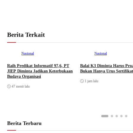
Berita Terkait
Nasional
Nasional
Raih Predikat Informatif 97,6, PT
Balai K3 Diminta Harus Proa
JIEP Diminta Jadikan Keterbukaan
Bukan Hanya Urus Sertifika
Budaya Organisasi
1 jam lalu
47 menit lalu
Berita Terbaru