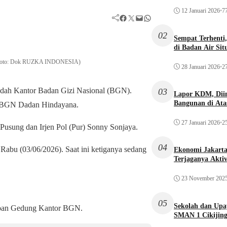
12 Januari 2026
•
77
Facebook
Twitter
Mail
WhatsApp
02
Sempat Terhenti
di Badan Air Si
g. (Foto: Dok RUZKA INDONESIA)
28 Januari 2026
•
27
ah Kantor Badan Gizi Nasional (BGN).
03
Lapor KDM, Dii
Bangunan di Atas
a BGN Dadan Hindayana.
27 Januari 2026
•
25
 Pusung dan Irjen Pol (Pur) Sonny Sonjaya.
04
bu (03/06/2026). Saat ini ketiganya sedang
Ekonomi Jakarta 
Terjaganya Akti
23 November 202
05
Sekolah dan Up
elapan Gedung Kantor BGN.
SMAN 1 Cikijin