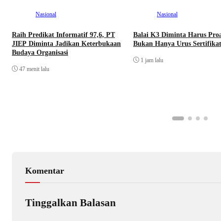
Nasional
Nasional
Raih Predikat Informatif 97,6, PT
Balai K3 Diminta Harus Proa
JIEP Diminta Jadikan Keterbukaan
Bukan Hanya Urus Sertifika
Budaya Organisasi
1 jam lalu
47 menit lalu
Komentar
Tinggalkan Balasan