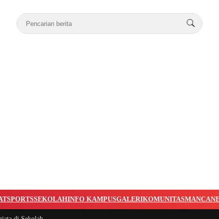
AT
SPORTS
SEKOLAH
INFO KAMPUS
GALERI
KOMUNITAS
MANCAN
jata di Sekolah