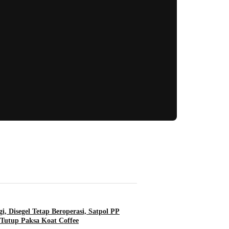
i, Disegel Tetap Beroperasi, Satpol PP
Tutup Paksa Koat Coffee