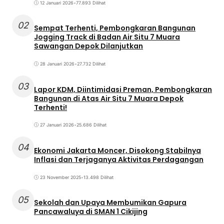
12 Januari 2026
•
77.893 Dilihat
02
Sempat Terhenti, Pembongkaran Bangunan
Jogging Track di Badan Air Situ 7 Muara
Sawangan Depok Dilanjutkan
28 Januari 2026
•
27.732 Dilihat
03
Lapor KDM, Diintimidasi Preman, Pembongkaran
Bangunan di Atas Air Situ 7 Muara Depok
Terhenti!
27 Januari 2026
•
25.686 Dilihat
04
Ekonomi Jakarta Moncer, Disokong Stabilnya
Inflasi dan Terjaganya Aktivitas Perdagangan
23 November 2025
•
13.498 Dilihat
05
Sekolah dan Upaya Membumikan Gapura
Pancawaluya di SMAN 1 Cikijing