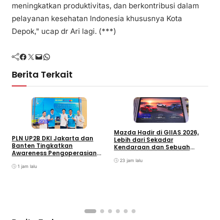
meningkatkan produktivitas, dan berkontribusi dalam
pelayanan kesehatan Indonesia khususnya Kota
Depok," ucap dr Ari lagi. (***)
Facebook
Twitter
Mail
WhatsApp
Berita Terkait
Bisnis
Bisnis
Mazda Hadir di GIIAS 2026,
PLN UP2B DKI Jakarta dan
Lebih dari Sekadar
Banten Tingkatkan
V
Kendaraan dan Sebuah
Awareness Pengoperasian
P
Pengalaman yang Utuh
PLTU Labuan untuk Perkuat
23 jam lalu
Keandalan Pasokan Listrik
1 jam lalu