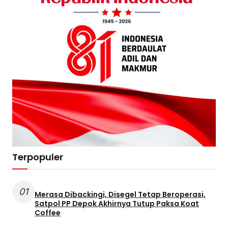
Terpopuler
01
Merasa Dibackingi, Disegel Tetap Beroperasi,
Satpol PP Depok Akhirnya Tutup Paksa Koat
Coffee