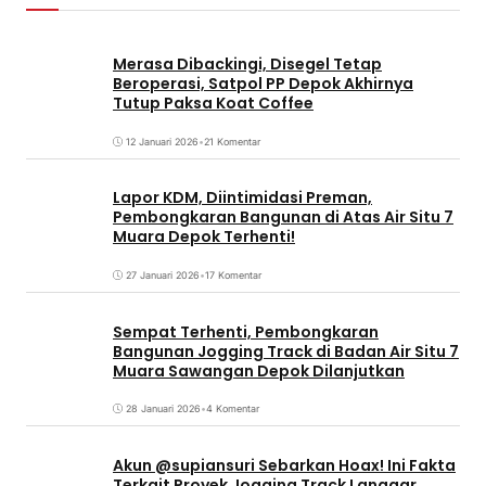
Merasa Dibackingi, Disegel Tetap
Beroperasi, Satpol PP Depok Akhirnya
Tutup Paksa Koat Coffee
12 Januari 2026
•
21 Komentar
Lapor KDM, Diintimidasi Preman,
Pembongkaran Bangunan di Atas Air Situ 7
Muara Depok Terhenti!
27 Januari 2026
•
17 Komentar
Sempat Terhenti, Pembongkaran
Bangunan Jogging Track di Badan Air Situ 7
Muara Sawangan Depok Dilanjutkan
28 Januari 2026
•
4 Komentar
Akun @supiansuri Sebarkan Hoax! Ini Fakta
Terkait Proyek Jogging Track Langgar