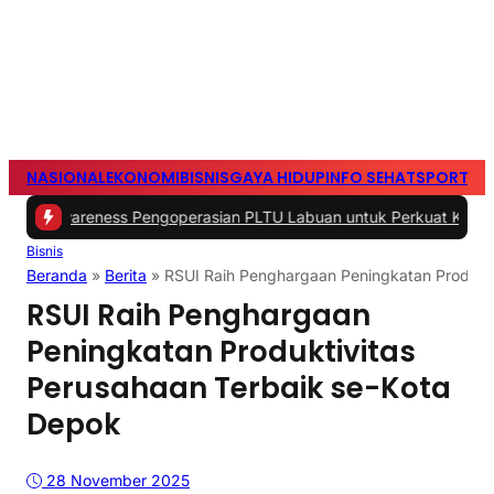
NASIONAL
EKONOMI
BISNIS
GAYA HIDUP
INFO SEHAT
SPORTS
S
areness Pengoperasian PLTU Labuan untuk Perkuat Keandalan Paso
Bisnis
Beranda
»
Berita
»
RSUI Raih Penghargaan Peningkatan Produkti
RSUI Raih Penghargaan
Peningkatan Produktivitas
Perusahaan Terbaik se-Kota
Depok
28 November 2025