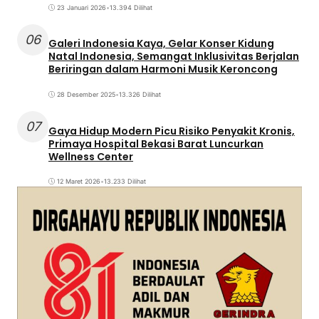
23 Januari 2026
•
13.394 Dilihat
06
Galeri Indonesia Kaya, Gelar Konser Kidung
Natal Indonesia, Semangat Inklusivitas Berjalan
Beriringan dalam Harmoni Musik Keroncong
28 Desember 2025
•
13.326 Dilihat
07
Gaya Hidup Modern Picu Risiko Penyakit Kronis,
Primaya Hospital Bekasi Barat Luncurkan
Wellness Center
12 Maret 2026
•
13.233 Dilihat