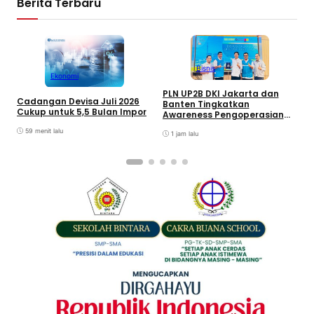
Berita Terbaru
Bisnis
Ekonomi
S
PLN UP2B DKI Jakarta dan
Cadangan Devisa Juli 2026
M
Banten Tingkatkan
Cukup untuk 5,5 Bulan Impor
T
Awareness Pengoperasian
P
PLTU Labuan untuk Perkuat
59 menit lalu
A
Keandalan Pasokan Listrik
1 jam lalu