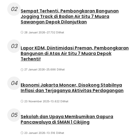
02
Sempat Terhenti, Pembongkaran Bangunan
Jogging Track di Badan Air Situ 7 Muara
Sawangan Depok Dilanjutkan
28 Januari 2026
•
27.732 Dilihat
03
Lapor KDM, Diintimidasi Preman, Pembongkaran
Bangunan di Atas Air Situ 7 Muara Depok
Terhenti!
27 Januari 2026
•
25.686 Dilihat
04
Ekonomi Jakarta Moncer, Disokong Stabilnya
Inflasi dan Terjaganya Aktivitas Perdagangan
23 November 2025
•
13.622 Dilihat
05
Sekolah dan Upaya Membumikan Gapura
Pancawaluya di SMAN 1 Cikijing
23 Januari 2026
•
13.516 Dilihat