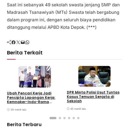
Saat ini sebanyak 49 sekolah swasta jenjang SMP dan
Madrasah Tsanawiyah (MTs) Swasta telah bergabung
dalam program ini, dengan seluruh biaya pendidikan
ditanggung melalui APBD Kota Depok. (***)
Facebook
Twitter
Mail
WhatsApp
Berita Terkait
Nasional
Nasional
P
DPR Minta Polisi Usut Tuntas
Ubah Pencari Kerja Jadi
P
Kasus Temuan Senjata di
Pencipta Lapangan Kerja:
A
Sekolah
Kemnaker-Indo-Rama
Dukung Tenaga Kerja Mandiri
45 menit lalu
39 menit lalu
Berita Terbaru