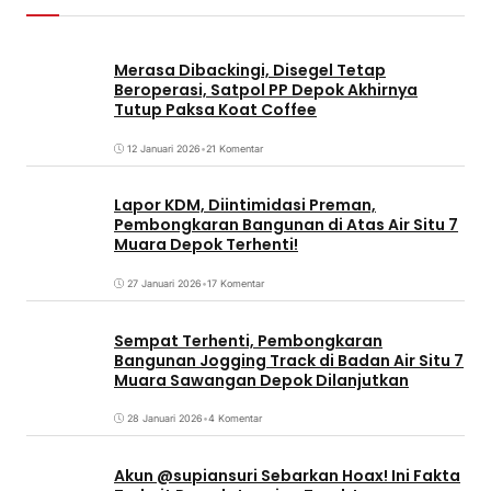
Merasa Dibackingi, Disegel Tetap
Beroperasi, Satpol PP Depok Akhirnya
Tutup Paksa Koat Coffee
12 Januari 2026
•
21 Komentar
Lapor KDM, Diintimidasi Preman,
Pembongkaran Bangunan di Atas Air Situ 7
Muara Depok Terhenti!
27 Januari 2026
•
17 Komentar
Sempat Terhenti, Pembongkaran
Bangunan Jogging Track di Badan Air Situ 7
Muara Sawangan Depok Dilanjutkan
28 Januari 2026
•
4 Komentar
Akun @supiansuri Sebarkan Hoax! Ini Fakta