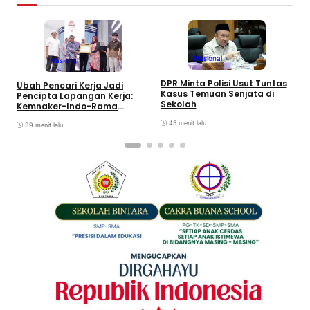
Nasional
Nasional
S
DPR Minta Polisi Usut Tuntas
Ubah Pencari Kerja Jadi
S
Kasus Temuan Senjata di
Pencipta Lapangan Kerja:
T
Sekolah
Kemnaker-Indo-Rama
Dukung Tenaga Kerja Mandiri
45 menit lalu
39 menit lalu