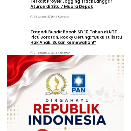
Terkait Proyek Jogging Track Langgar
Aturan di Situ 7 Muara Depok
31 Januari 2026
•
3 Komentar
Tragedi Bundir Bocah SD 10 Tahun di NTT
Picu Sorotan, Rocky Gerung: “Buku Tulis Itu
Hak Anak, Bukan Kemewahan!”
3 Februari 2026
•
3 Komentar