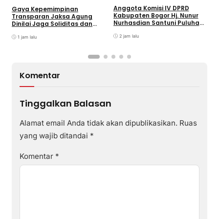
Anggota Komisi IV DPRD
Gaya Kepemimpinan
T
Kabupaten Bogor Hj. Nunur
Transparan Jaksa Agung
K
Nurhasdian Santuni Puluhan
Dinilai Jaga Soliditas dan
B
Anak Yatim
Fokus Jajaran Korps
K
2 jam lalu
Adhyaksa
1 jam lalu
I
Komentar
Tinggalkan Balasan
Alamat email Anda tidak akan dipublikasikan.
Ruas
yang wajib ditandai
*
Komentar
*