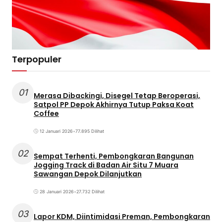
Terpopuler
01
Merasa Dibackingi, Disegel Tetap Beroperasi,
Satpol PP Depok Akhirnya Tutup Paksa Koat
Coffee
12 Januari 2026
•
77.895 Dilihat
02
Sempat Terhenti, Pembongkaran Bangunan
Jogging Track di Badan Air Situ 7 Muara
Sawangan Depok Dilanjutkan
28 Januari 2026
•
27.732 Dilihat
03
Lapor KDM, Diintimidasi Preman, Pembongkaran