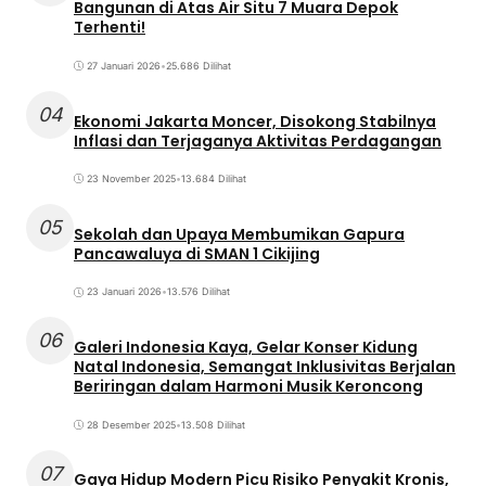
Bangunan di Atas Air Situ 7 Muara Depok
Terhenti!
27 Januari 2026
•
25.686 Dilihat
04
Ekonomi Jakarta Moncer, Disokong Stabilnya
Inflasi dan Terjaganya Aktivitas Perdagangan
23 November 2025
•
13.684 Dilihat
05
Sekolah dan Upaya Membumikan Gapura
Pancawaluya di SMAN 1 Cikijing
23 Januari 2026
•
13.576 Dilihat
06
Galeri Indonesia Kaya, Gelar Konser Kidung
Natal Indonesia, Semangat Inklusivitas Berjalan
Beriringan dalam Harmoni Musik Keroncong
28 Desember 2025
•
13.508 Dilihat
07
Gaya Hidup Modern Picu Risiko Penyakit Kronis,