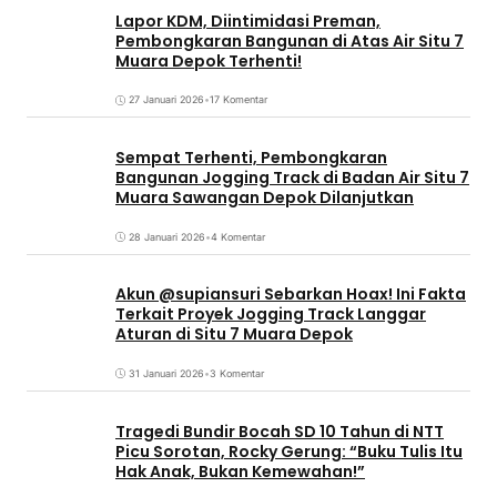
Lapor KDM, Diintimidasi Preman,
Pembongkaran Bangunan di Atas Air Situ 7
Muara Depok Terhenti!
27 Januari 2026
•
17 Komentar
Sempat Terhenti, Pembongkaran
Bangunan Jogging Track di Badan Air Situ 7
Muara Sawangan Depok Dilanjutkan
28 Januari 2026
•
4 Komentar
Akun @supiansuri Sebarkan Hoax! Ini Fakta
Terkait Proyek Jogging Track Langgar
Aturan di Situ 7 Muara Depok
31 Januari 2026
•
3 Komentar
Tragedi Bundir Bocah SD 10 Tahun di NTT
Picu Sorotan, Rocky Gerung: “Buku Tulis Itu
Hak Anak, Bukan Kemewahan!”