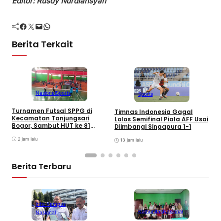
Editor: Rusdy Nurdiansyah
Facebook
Twitter
Mail
WhatsApp
Berita Terkait
Nasional
Sports
Sports
P
Turnamen Futsal SPPG di
Timnas Indonesia Gagal
P
Kecamatan Tanjungsari
Lolos Semifinal Piala AFF Usai
P
Bogor, Sambut HUT ke 81
Diimbangi Singapura 1-1
R
Kemerdekaan Republik
Indonesia
2 jam lalu
13 jam lalu
Berita Terbaru
Info Kampus
Komunitas
Nasional
Nasional