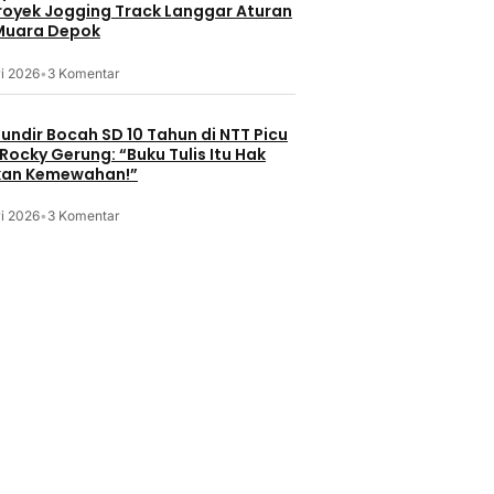
Proyek Jogging Track Langgar Aturan
Wayangan Ruwat Hutan akan
chcape GWM
 Muara Depok
Digelar di Hutan Universitas
Catatan 
hadirkan
Indonesia
KDMP
 Lini
i 2026
•
3 Komentar
but ORA 5 di
1 jam lalu
1 jam lal
undir Bocah SD 10 Tahun di NTT Picu
Rocky Gerung: “Buku Tulis Itu Hak
kan Kemewahan!”
i 2026
•
3 Komentar