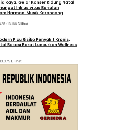
sia Kaya, Gelar Konser Kidung Natal
mangat Inklusivitas Berjalan
lam Harmoni Musik Keroncong
025
•
13.166 Dilihat
dern Picu Risiko Penyakit Kronis,
tal Bekasi Barat Luncurkan Wellness
13.075 Dilihat