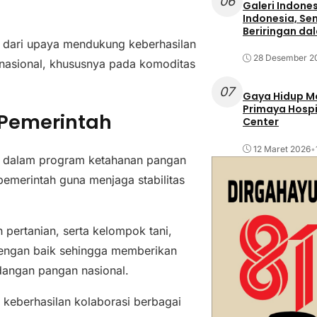
06
Galeri Indone
Indonesia, Se
Beriringan da
n dari upaya mendukung keberhasilan
28 Desember 2
nasional, khususnya pada komoditas
07
Gaya Hidup Mo
Primaya Hospi
Pemerintah
Center
12 Maret 2026
•
ri dalam program ketahanan pangan
emerintah guna menjaga stabilitas
h pertanian, serta kelompok tani,
 dengan baik sehingga memberikan
dangan pangan nasional.
a keberhasilan kolaborasi berbagai