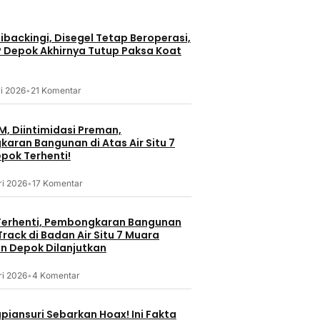
Nasional
Na
backingi, Disegel Tetap Beroperasi,
Silaturahmi ke Ulama
P Depok Akhirnya Tutup Paksa Koat
Kabupaten Malang, AKBP
di Rumah
BNN Ber
Rulian Syauri Tekankan
onal Sektor
Matangk
Pentingnya Peran Tokoh
dan Pen
Agama
16 jam lalu
i 2026
•
21 Komentar
Elektrik
16 jam la
M, Diintimidasi Preman,
aran Bangunan di Atas Air Situ 7
pok Terhenti!
ri 2026
•
17 Komentar
erhenti, Pembongkaran Bangunan
rack di Badan Air Situ 7 Muara
 Depok Dilanjutkan
ri 2026
•
4 Komentar
Galeri
piansuri Sebarkan Hoax! Ini Fakta
Ko