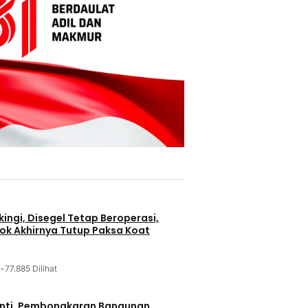
ingi, Disegel Tetap Beroperasi,
ok Akhirnya Tutup Paksa Koat
•
77.885 Dilihat
nti, Pembongkaran Bangunan