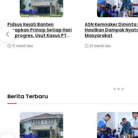
Nasional
Nasional
Pidsus Kejati Banten
ASN Kemnaker Diminta 
Terapkan Prinsip Setiap Hari
Hasilkan Dampak Nyata
Berprogres, Usut Kasus PT
Masyarakat
ABM
11 menit lalu
31 menit lalu
Berita Terbaru
Nasional
Nasional