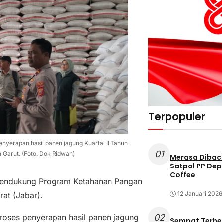
Terpopuler
yerapan hasil panen jagung Kuartal II Tahun
01
 Garut. (Foto: Dok Ridwan)
Merasa Diback
Satpol PP Dep
Coffee
mendukung Program Ketahanan Pangan
12 Januari 2026
rat (Jabar).
roses penyerapan hasil panen jagung
02
Sempat Terhe