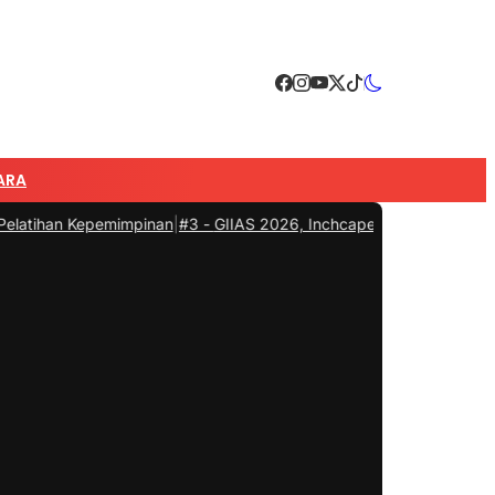
ARA
epemimpinan
|
#3 -
GIIAS 2026, Inchcape GWM Indonesia Menghadirk