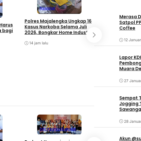
Nasional
Nasional
Merasa Di
Polres Majalengka Ungkap 16
Satpol P
Harus
PPSPI Harus Ja
Kasus Narkoba Selama Juli
Coffee
 bagi
Bersama Profesi
2026, Bongkar Home Industri
Publik
Tembakau Sintetis
12 Januar
14 jam lalu
15 jam lalu
Lapor KD
Pembongk
Muara De
27 Janua
Sempat T
Jogging T
Sawangan
28 Janua
Info Kampus
Sekolah
Bisnis
Akun @su