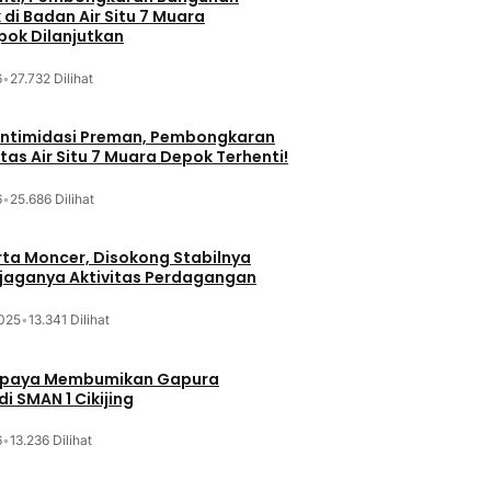
di Badan Air Situ 7 Muara
ok Dilanjutkan
6
•
27.732 Dilihat
iintimidasi Preman, Pembongkaran
tas Air Situ 7 Muara Depok Terhenti!
6
•
25.686 Dilihat
ta Moncer, Disokong Stabilnya
erjaganya Aktivitas Perdagangan
025
•
13.341 Dilihat
Upaya Membumikan Gapura
i SMAN 1 Cikijing
6
•
13.236 Dilihat