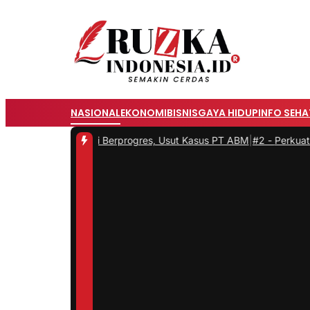
NASIONAL
EKONOMI
BISNIS
GAYA HIDUP
INFO SEHA
 Setiap Hari Berprogres, Usut Kasus PT ABM
|
#2 -
Perkuat Kepemimpin