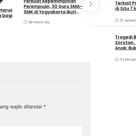
Perkuat Kepemimpinan
Terkait 
Perempuan, 30 Guru SMA-
GIIAS 2026, In
di Situ 7
Harus
SMK di Yogyakarta Ikuti
Indonesia Meng
 bagi
Pelatihan Kepemimpinan
Pembaruan pada
31 Januar
36 menit lalu
GWMTank dan De
Pasar Indonesia
48 menit lalu
Tragedi B
Sorotan, 
Anak, Bu
3 Februar
ang wajib ditandai
*