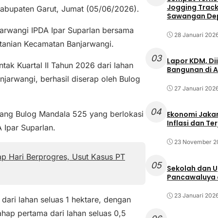
Jogging Track 
Kabupaten Garut, Jumat (05/06/2026).
Sawangan Dep
jarwangi IPDA Ipar Suparlan bersama
28 Januari 202
tanian Kecamatan Banjarwangi.
03
Lapor KDM, D
ak Kuartal II Tahun 2026 dari lahan
Bangunan di A
arwangi, berhasil diserap oleh Bulog
27 Januari 202
04
dang Bulog Mandala 525 yang berlokasi
Ekonomi Jakar
Inflasi dan T
 Ipar Suparlan.
23 November 2
iap Hari Berprogres, Usut Kasus PT
05
Sekolah dan 
Pancawaluya d
23 Januari 202
ari lahan seluas 1 hektare, dengan
ahap pertama dari lahan seluas 0,5