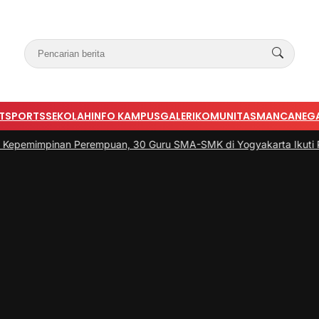
T
SPORTS
SEKOLAH
INFO KAMPUS
GALERI
KOMUNITAS
MANCANEG
an Perempuan, 30 Guru SMA-SMK di Yogyakarta Ikuti Pelatihan K