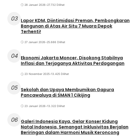
28 Januari 2026
•
27.732 Dilihat
03
Lapor KDM, Diintimidasi Preman, Pembongkaran
Bangunan di Atas Air Situ 7 Muara Depok
Terhenti!
27 Januari 2026
•
25.686 Dilihat
04
Ekonomi Jakarta Moncer, Disokong Stabilnya
Inflasi dan Terjaganya Aktivitas Perdagangan
23 November 2025
•
13.425 Dilihat
05
Sekolah dan Upaya Membumikan Gapura
Pancawaluya di SMAN 1 Cikijing
23 Januari 2026
•
13.322 Dilihat
06
Galeri Indonesia Kaya, Gelar Konser Kidung
Natal Indonesia, Semangat Inklusivitas Berjalan
Beriringan dalam Harmoni Musik Keroncong