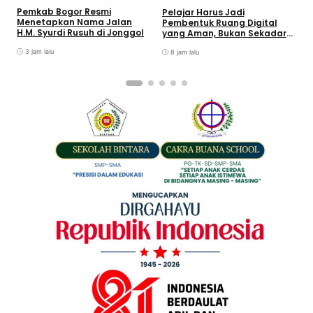
R
Pemkab Bogor Resmi
Pelajar Harus Jadi
F
Menetapkan Nama Jalan
Pembentuk Ruang Digital
S
H.M. Syurdi Rusuh di Jonggol
yang Aman, Bukan Sekadar
J
Pengguna
3 jam lalu
8 jam lalu