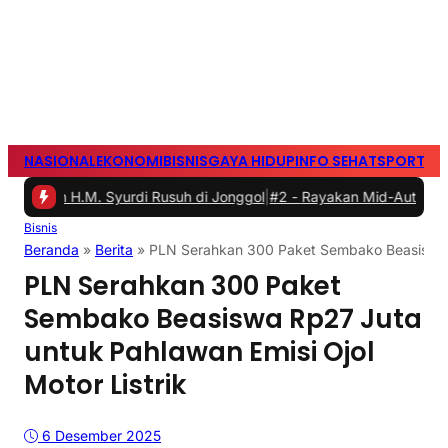
NASIONAL
EKONOMI
BISNIS
GAYA HIDUP
INFO SEHAT
SPORTS
S
.M. Syurdi Rusuh di Jonggol
|
#2 -
Rayakan Mid-Autumn Festival de
Bisnis
Beranda
»
Berita
»
PLN Serahkan 300 Paket Sembako Beasiswa Rp
PLN Serahkan 300 Paket
Sembako Beasiswa Rp27 Juta
untuk Pahlawan Emisi Ojol
Motor Listrik
6 Desember 2025