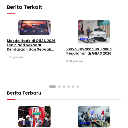
Berita Terkait
Bisnis
Bisnis
Mazda Hadir di GIIAS 2026,
G
Lebih dari Sekadar
I
Volvo Rayakan 99 Tahun
Kendaraan dan Sebuah
P
Perjalanan di GIIAS 2026
Pengalaman yang Utuh
G
11 jam lalu
d
14 jam lalu
Berita Terbaru
Nasional
Sekolah