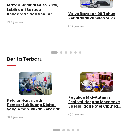
Bisnis
Mazda Hadir di GIIAS 2026,
G
Lebih dari Sekadar
I
Volvo Rayakan 99 Tahun
Kendaraan dan Sebuah
P
Perjalanan di GIIAS 2026
Pengalaman yang Utuh
G
6 jam lalu
d
9 jam lalu
Berita Terbaru
Gaya Hidup
Kuliner
Sekolah
Rayakan Mid-Autumn
Pelajar Harus Jadi
Festival dengan Mooncake
Pembentuk Ruang Digital
B
Spesial dari Hotel Ciputra
yang Aman, Bukan Sekadar
M
Jakarta
Pengguna
J
3 jam lalu
3 jam lalu
T