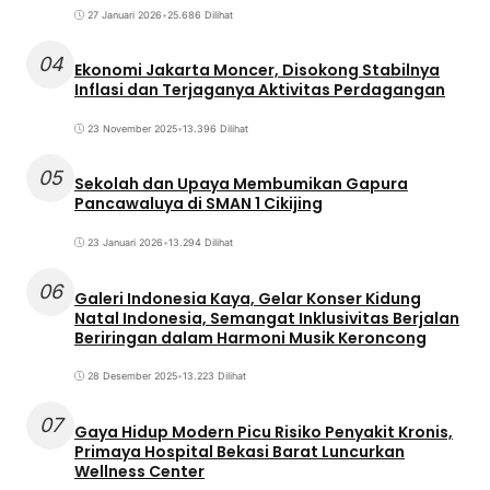
27 Januari 2026
•
25.686 Dilihat
04
Ekonomi Jakarta Moncer, Disokong Stabilnya
Inflasi dan Terjaganya Aktivitas Perdagangan
23 November 2025
•
13.396 Dilihat
05
Sekolah dan Upaya Membumikan Gapura
Pancawaluya di SMAN 1 Cikijing
23 Januari 2026
•
13.294 Dilihat
06
Galeri Indonesia Kaya, Gelar Konser Kidung
Natal Indonesia, Semangat Inklusivitas Berjalan
Beriringan dalam Harmoni Musik Keroncong
28 Desember 2025
•
13.223 Dilihat
07
Gaya Hidup Modern Picu Risiko Penyakit Kronis,
Primaya Hospital Bekasi Barat Luncurkan
Wellness Center