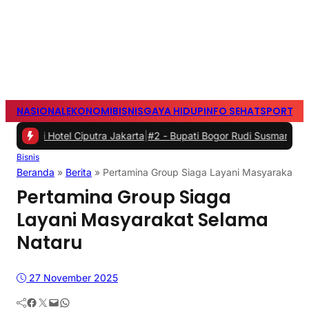
NASIONAL
EKONOMI
BISNIS
GAYA HIDUP
INFO SEHAT
SPORTS
S
 Ciputra Jakarta
|
#2 -
Bupati Bogor Rudi Susmanto Meresmikan Pas
Bisnis
Beranda
»
Berita
»
Pertamina Group Siaga Layani Masyarakat S
Pertamina Group Siaga
Layani Masyarakat Selama
Nataru
27 November 2025
Facebook
Twitter
Mail
WhatsApp