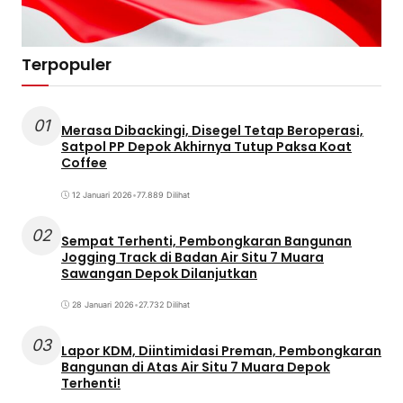
Terpopuler
01
Merasa Dibackingi, Disegel Tetap Beroperasi,
Satpol PP Depok Akhirnya Tutup Paksa Koat
Coffee
12 Januari 2026
•
77.889 Dilihat
02
Sempat Terhenti, Pembongkaran Bangunan
Jogging Track di Badan Air Situ 7 Muara
Sawangan Depok Dilanjutkan
28 Januari 2026
•
27.732 Dilihat
03
Lapor KDM, Diintimidasi Preman, Pembongkaran
Bangunan di Atas Air Situ 7 Muara Depok
Terhenti!