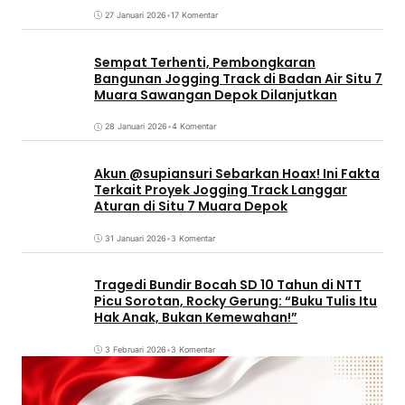
27 Januari 2026
•
17 Komentar
Sempat Terhenti, Pembongkaran
Bangunan Jogging Track di Badan Air Situ 7
Muara Sawangan Depok Dilanjutkan
28 Januari 2026
•
4 Komentar
Akun @supiansuri Sebarkan Hoax! Ini Fakta
Terkait Proyek Jogging Track Langgar
Aturan di Situ 7 Muara Depok
31 Januari 2026
•
3 Komentar
Tragedi Bundir Bocah SD 10 Tahun di NTT
Picu Sorotan, Rocky Gerung: “Buku Tulis Itu
Hak Anak, Bukan Kemewahan!”
3 Februari 2026
•
3 Komentar