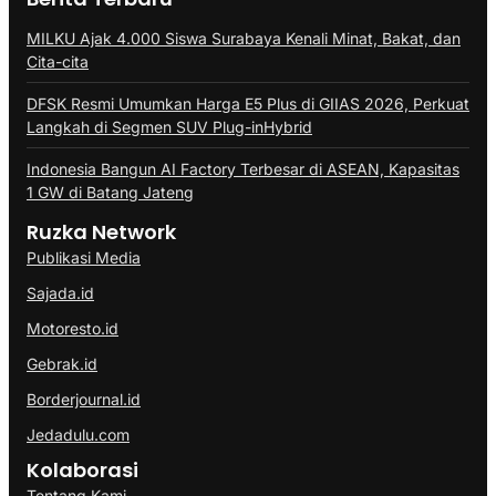
MILKU Ajak 4.000 Siswa Surabaya Kenali Minat, Bakat, dan
Cita-cita
DFSK Resmi Umumkan Harga E5 Plus di GIIAS 2026, Perkuat
Langkah di Segmen SUV Plug-inHybrid
Indonesia Bangun AI Factory Terbesar di ASEAN, Kapasitas
1 GW di Batang Jateng
Ruzka Network
Publikasi Media
Sajada.id
Motoresto.id
Gebrak.id
Borderjournal.id
Jedadulu.com
Kolaborasi
Tentang Kami