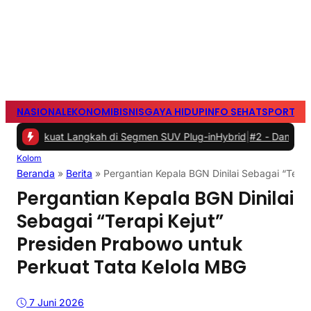
NASIONAL
EKONOMI
BISNIS
GAYA HIDUP
INFO SEHAT
SPORTS
S
Perkuat Langkah di Segmen SUV Plug-inHybrid
|
#2 -
Dankorbrimob, 
Kolom
Beranda
»
Berita
»
Pergantian Kepala BGN Dinilai Sebagai “Tera
Pergantian Kepala BGN Dinilai
Sebagai “Terapi Kejut”
Presiden Prabowo untuk
Perkuat Tata Kelola MBG
7 Juni 2026