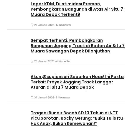
Lapor KDM, Diintimidasi Preman,
Pembongkaran Bangunan di Atas Air Situ 7
Muara Depok Terhenti!
27 Januari 2026
•
17 Komentar
Sempat Terhenti, Pembongkaran
Bangunan Jogging Track di Badan Air Situ 7
Muara Sawangan Depok Dilanjutkan
28 Januari 2026
•
4 Komentar
Akun @supiansuri Sebarkan Hoax! Ini Fakta
Terkait Proyek Jogging Track Langgar
Aturan di Situ 7 Muara Depok
31 Januari 2026
•
3 Komentar
Tragedi Bundir Bocah SD 10 Tahun di NTT
Picu Sorotan, Rocky Gerung: “Buku Tulis Itu
Hak Anak, Bukan Kemewahan!”