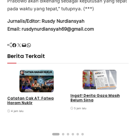
Prabowo akan dikenang sebagai keputusan yang tepat
pada waktu yang tepat,” tutupnya. (***)
Jurnalis/Editor: Rusdy Nurdiansyah
Email: rusdynurdiansyah69@gmail.com
Facebook
Twitter
Mail
WhatsApp
Berita Terkait
Kolom
Kolom
S
Ingat! Derita Gaza Masih
Catatan Cak AT: Fatwa
M
Belum Sirna
Haram Nuklir
T
P
5 jam lalu
4 jam lalu
A