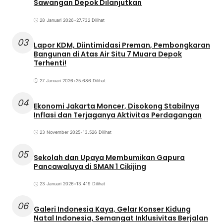
Sawangan Depok Dilanjutkan
28 Januari 2026
•
27.732 Dilihat
03
Lapor KDM, Diintimidasi Preman, Pembongkaran
Bangunan di Atas Air Situ 7 Muara Depok
Terhenti!
27 Januari 2026
•
25.686 Dilihat
04
Ekonomi Jakarta Moncer, Disokong Stabilnya
Inflasi dan Terjaganya Aktivitas Perdagangan
23 November 2025
•
13.526 Dilihat
05
Sekolah dan Upaya Membumikan Gapura
Pancawaluya di SMAN 1 Cikijing
23 Januari 2026
•
13.419 Dilihat
06
Galeri Indonesia Kaya, Gelar Konser Kidung
Natal Indonesia, Semangat Inklusivitas Berjalan