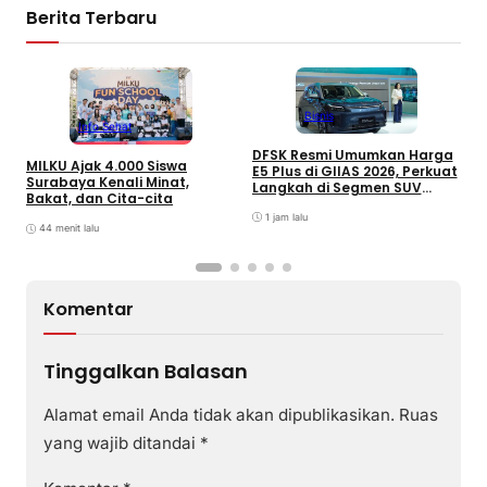
Berita Terbaru
Bisnis
Info Sehat
DFSK Resmi Umumkan Harga
I
MILKU Ajak 4.000 Siswa
E5 Plus di GIIAS 2026, Perkuat
T
Surabaya Kenali Minat,
Langkah di Segmen SUV
1
Bakat, dan Cita-cita
Plug-inHybrid
1 jam lalu
44 menit lalu
Komentar
Tinggalkan Balasan
Alamat email Anda tidak akan dipublikasikan.
Ruas
yang wajib ditandai
*