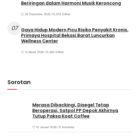
Beriringan dalam Harmoni Musik Keroncong
28 Desember 2025
•
13.353 Dilihat
07
Gaya Hidup Modern Picu Risiko Penyakit Kronis,
Primaya Hospital Bekasi Barat Luncurkan
Wellness Center
12 Maret 2026
•
13.260 Dilihat
Sorotan
Merasa Dibackingi, Disegel Tetap
Beroperasi, Satpol PP Depok Akhirnya
Tutup Paksa Koat Coffee
12 Januari 2026
•
21 Komentar