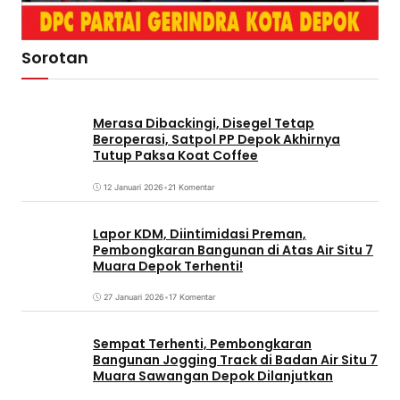
Sorotan
Merasa Dibackingi, Disegel Tetap
Beroperasi, Satpol PP Depok Akhirnya
Tutup Paksa Koat Coffee
12 Januari 2026
•
21 Komentar
Lapor KDM, Diintimidasi Preman,
Pembongkaran Bangunan di Atas Air Situ 7
Muara Depok Terhenti!
27 Januari 2026
•
17 Komentar
Sempat Terhenti, Pembongkaran
Bangunan Jogging Track di Badan Air Situ 7
Muara Sawangan Depok Dilanjutkan