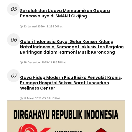
05
Sekolah dan Upaya Membumikan Gapura
Pancawaluya di SMAN 1 Cikijing
23 Januari 2026
•
13.235 Dilihat
06
Galeri Indonesia Kaya, Gelar Konser Kidung
Natal Indonesia, Semangat Inklusivitas Berjalan
Beriringan dalam Harmoni Musik Keroncong
28 Desember 2025
•
13.165 Dilihat
07
Gaya Hidup Modern Picu Risiko Penyakit Kronis,
Primaya Hospital Bekasi Barat Luncurkan
Wellness Center
12 Maret 2026
•
13.074 Dilihat