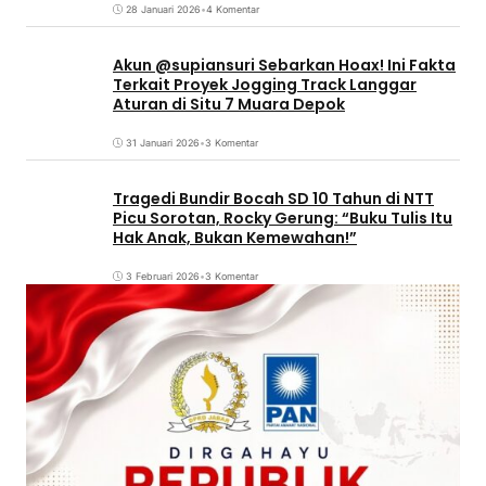
28 Januari 2026
•
4 Komentar
Akun @supiansuri Sebarkan Hoax! Ini Fakta
Terkait Proyek Jogging Track Langgar
Aturan di Situ 7 Muara Depok
31 Januari 2026
•
3 Komentar
Tragedi Bundir Bocah SD 10 Tahun di NTT
Picu Sorotan, Rocky Gerung: “Buku Tulis Itu
Hak Anak, Bukan Kemewahan!”
3 Februari 2026
•
3 Komentar