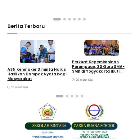
Berita Terbaru
Info Kampus
Sekolah
Nasional
Perkuat Kepemimpinan
G
Perempuan, 30 Guru SMA-
ASN Kemnaker Diminta Harus
I
SMK di Yogyakarta Ikuti
Hasilkan Dampak Nyata bagi
P
Pelatihan Kepemimpinan
Masyarakat
G
20 menit lalu
d
16 menit lalu