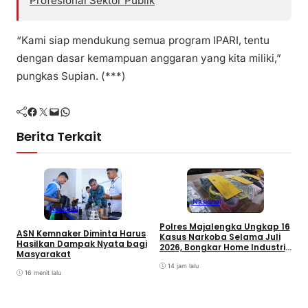
Profesional Sektor Publik
“Kami siap mendukung semua program IPARI, tentu
dengan dasar kemampuan anggaran yang kita miliki,”
pungkas Supian. (***)
Facebook
Twitter
Mail
WhatsApp
Berita Terkait
Nasional
Nasional
Polres Majalengka Ungkap 16
ASN Kemnaker Diminta Harus
P
Kasus Narkoba Selama Juli
Hasilkan Dampak Nyata bagi
B
2026, Bongkar Home Industri
Masyarakat
P
Tembakau Sintetis
14 jam lalu
16 menit lalu