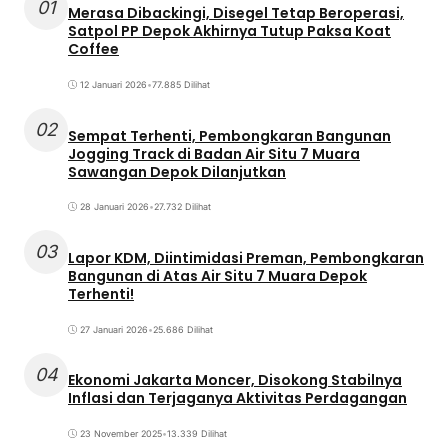
01
Merasa Dibackingi, Disegel Tetap Beroperasi,
Satpol PP Depok Akhirnya Tutup Paksa Koat
Coffee
12 Januari 2026
•
77.885 Dilihat
02
Sempat Terhenti, Pembongkaran Bangunan
Jogging Track di Badan Air Situ 7 Muara
Sawangan Depok Dilanjutkan
28 Januari 2026
•
27.732 Dilihat
03
Lapor KDM, Diintimidasi Preman, Pembongkaran
Bangunan di Atas Air Situ 7 Muara Depok
Terhenti!
27 Januari 2026
•
25.686 Dilihat
04
Ekonomi Jakarta Moncer, Disokong Stabilnya
Inflasi dan Terjaganya Aktivitas Perdagangan
23 November 2025
•
13.339 Dilihat