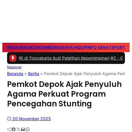
NASIONAL
EKONOMI
BISNIS
GAYA HIDUP
INFO SEHAT
SPORTS
S
 Yogyakarta Ikuti Pelatihan Kepemimpinan
|
#2 -
GIIAS 2026, Inch
Nasional
Beranda
»
Berita
»
Pemkot Depok Ajak Penyuluh Agama Perkuat
Pemkot Depok Ajak Penyuluh
Agama Perkuat Program
Pencegahan Stunting
20 November 2025
Facebook
Twitter
Mail
WhatsApp