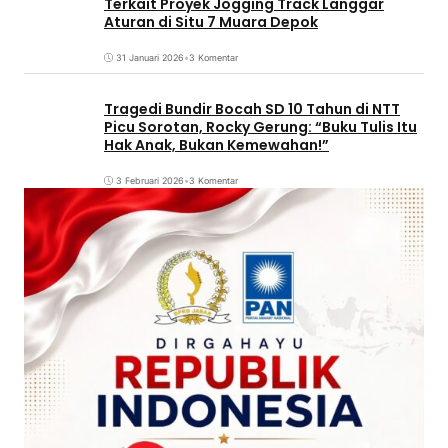
Terkait Proyek Jogging Track Langgar
Aturan di Situ 7 Muara Depok
31 Januari 2026
•
3 Komentar
Tragedi Bundir Bocah SD 10 Tahun di NTT
Picu Sorotan, Rocky Gerung: “Buku Tulis Itu
Hak Anak, Bukan Kemewahan!”
3 Februari 2026
•
3 Komentar