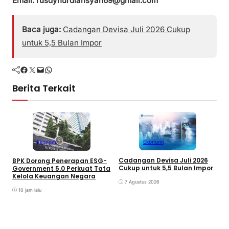
Email: rusdynurdiansyah69@gmail.com
Baca juga:
Cadangan Devisa Juli 2026 Cukup
untuk 5,5 Bulan Impor
Facebook
Twitter
Mail
WhatsApp
Berita Terkait
Ekonomi
Ekonomi
Cadangan Devisa Juli 2026
BPK Dorong Penerapan ESG-
Cukup untuk 5,5 Bulan Impor
B
Government 5.0 Perkuat Tata
M
Kelola Keuangan Negara
7 Agustus 2026
J
T
10 jam lalu