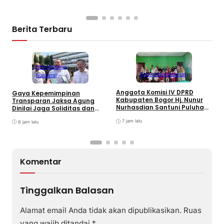
Berita Terbaru
Info Kampus
Komunitas
Nasional
Nasional
Anggota Komisi IV DPRD
Gaya Kepemimpinan
T
Kabupaten Bogor Hj. Nunur
Transparan Jaksa Agung
K
Nurhasdian Santuni Puluhan
Dinilai Jaga Soliditas dan
B
Anak Yatim
Fokus Jajaran Korps
K
7 jam lalu
Adhyaksa
6 jam lalu
I
Komentar
Tinggalkan Balasan
Alamat email Anda tidak akan dipublikasikan.
Ruas
yang wajib ditandai
*