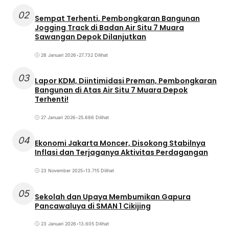
02
Sempat Terhenti, Pembongkaran Bangunan
Jogging Track di Badan Air Situ 7 Muara
Sawangan Depok Dilanjutkan
28 Januari 2026
•
27.732 Dilihat
03
Lapor KDM, Diintimidasi Preman, Pembongkaran
Bangunan di Atas Air Situ 7 Muara Depok
Terhenti!
27 Januari 2026
•
25.686 Dilihat
04
Ekonomi Jakarta Moncer, Disokong Stabilnya
Inflasi dan Terjaganya Aktivitas Perdagangan
23 November 2025
•
13.715 Dilihat
05
Sekolah dan Upaya Membumikan Gapura
Pancawaluya di SMAN 1 Cikijing
23 Januari 2026
•
13.605 Dilihat