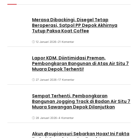
Merasa Dibackingi, Disegel Tetap
Beroperasi, Satpol PP Depok Akhirnya
Tutup Paksa Koat Coffee
12 Januari 2026
•
21 Komentar
Lapor KDM, Diintimidasi Preman,
Pembongkaran Bangunan di Atas Air Situ 7
Muara Depok Terhenti!
27 Januari 2026
•
17 Komentar
Sempat Terhenti, Pembongkaran
Bangunan Jogging Track di Badan Air Situ 7
Muara Sawangan Depok Dilanjutkan
28 Januari 2026
•
4 Komentar
Akun @supiansuri Sebarkan Hoax! Ini Fakta