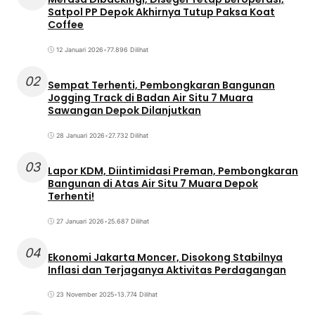
Satpol PP Depok Akhirnya Tutup Paksa Koat
Coffee
12 Januari 2026
•
77.896 Dilihat
02
Sempat Terhenti, Pembongkaran Bangunan
Jogging Track di Badan Air Situ 7 Muara
Sawangan Depok Dilanjutkan
28 Januari 2026
•
27.732 Dilihat
03
Lapor KDM, Diintimidasi Preman, Pembongkaran
Bangunan di Atas Air Situ 7 Muara Depok
Terhenti!
27 Januari 2026
•
25.687 Dilihat
04
Ekonomi Jakarta Moncer, Disokong Stabilnya
Inflasi dan Terjaganya Aktivitas Perdagangan
23 November 2025
•
13.774 Dilihat