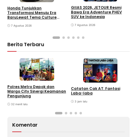
GIIAS 2026, JETOUR Resmi
Honda Tunjukkan
T
Bawa Era Adventure PHEV
Transformasi Menuju Era
D
SUV ke Indonesia
BaruLewat Tema Culture
M
Evolved di GIIAS 2026
M
7 Agustus 2026
7 Agustus 2026
M
Berita Terbaru
Nasional
Kolom
G
Polres Metro Depok dan
T
Catatan Cak AT: Fantasi
Margo City Sinergi Keamanan
D
Laba-laba
Pengunjung
F
A
3 jam lalu
32 menit lalu
Komentar