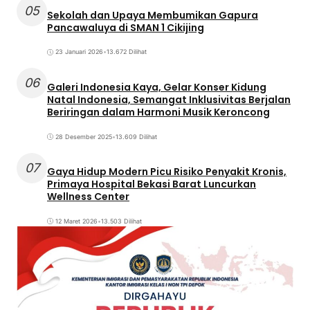
05
Sekolah dan Upaya Membumikan Gapura
Pancawaluya di SMAN 1 Cikijing
23 Januari 2026
•
13.672 Dilihat
06
Galeri Indonesia Kaya, Gelar Konser Kidung
Natal Indonesia, Semangat Inklusivitas Berjalan
Beriringan dalam Harmoni Musik Keroncong
28 Desember 2025
•
13.609 Dilihat
07
Gaya Hidup Modern Picu Risiko Penyakit Kronis,
Primaya Hospital Bekasi Barat Luncurkan
Wellness Center
12 Maret 2026
•
13.503 Dilihat