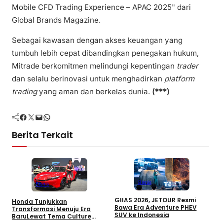
Mobile CFD Trading Experience – APAC 2025" dari
Global Brands Magazine.
Sebagai kawasan dengan akses keuangan yang
tumbuh lebih cepat dibandingkan penegakan hukum,
Mitrade berkomitmen melindungi kepentingan
trader
dan selalu berinovasi untuk menghadirkan
platform
trading
yang aman dan berkelas dunia.
(***)
Facebook
Twitter
Mail
WhatsApp
Berita Terkait
Bisnis
Bisnis
GIIAS 2026, JETOUR Resmi
Honda Tunjukkan
T
Bawa Era Adventure PHEV
Transformasi Menuju Era
D
SUV ke Indonesia
BaruLewat Tema Culture
M