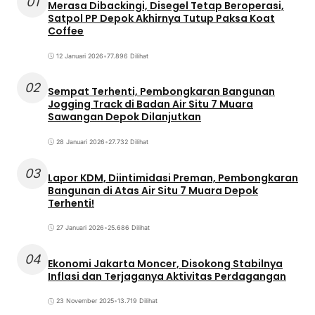
01
Merasa Dibackingi, Disegel Tetap Beroperasi,
Satpol PP Depok Akhirnya Tutup Paksa Koat
Coffee
12 Januari 2026
•
77.896 Dilihat
02
Sempat Terhenti, Pembongkaran Bangunan
Jogging Track di Badan Air Situ 7 Muara
Sawangan Depok Dilanjutkan
28 Januari 2026
•
27.732 Dilihat
03
Lapor KDM, Diintimidasi Preman, Pembongkaran
Bangunan di Atas Air Situ 7 Muara Depok
Terhenti!
27 Januari 2026
•
25.686 Dilihat
04
Ekonomi Jakarta Moncer, Disokong Stabilnya
Inflasi dan Terjaganya Aktivitas Perdagangan
23 November 2025
•
13.719 Dilihat