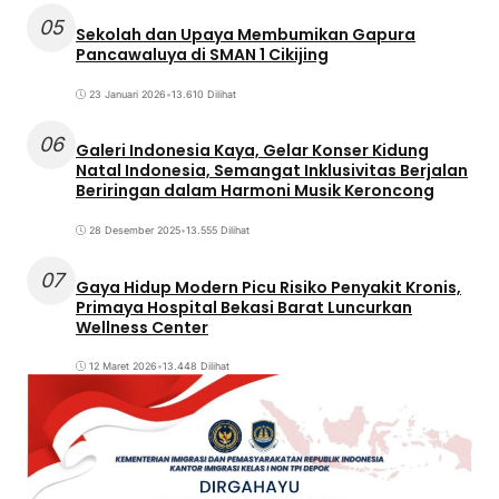
05
Sekolah dan Upaya Membumikan Gapura
Pancawaluya di SMAN 1 Cikijing
23 Januari 2026
•
13.610 Dilihat
06
Galeri Indonesia Kaya, Gelar Konser Kidung
Natal Indonesia, Semangat Inklusivitas Berjalan
Beriringan dalam Harmoni Musik Keroncong
28 Desember 2025
•
13.555 Dilihat
07
Gaya Hidup Modern Picu Risiko Penyakit Kronis,
Primaya Hospital Bekasi Barat Luncurkan
Wellness Center
12 Maret 2026
•
13.448 Dilihat