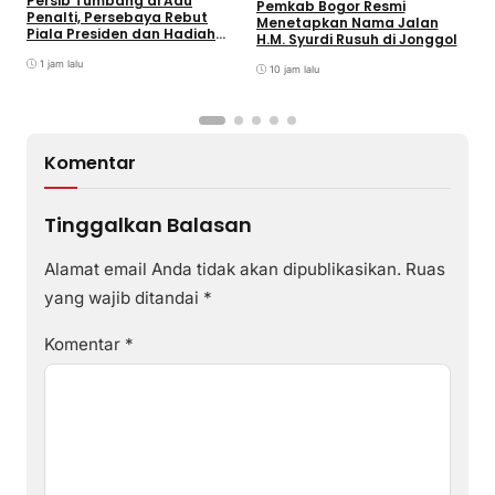
Persib Tumbang di Adu
Pemkab Bogor Resmi
P
Penalti, Persebaya Rebut
Menetapkan Nama Jalan
P
Piala Presiden dan Hadiah
H.M. Syurdi Rusuh di Jonggol
y
Rp8 Miliar
P
1 jam lalu
10 jam lalu
Komentar
Tinggalkan Balasan
Alamat email Anda tidak akan dipublikasikan.
Ruas
yang wajib ditandai
*
Komentar
*