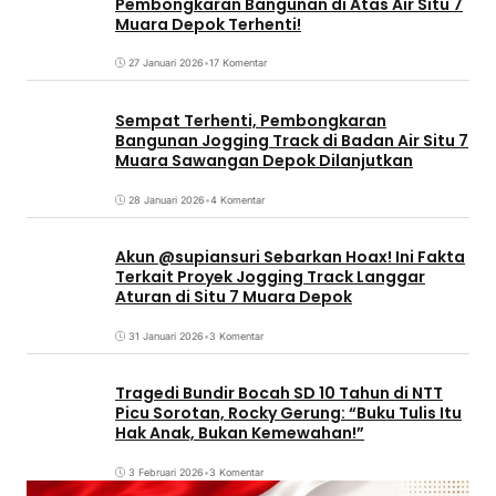
Pembongkaran Bangunan di Atas Air Situ 7
Muara Depok Terhenti!
27 Januari 2026
•
17 Komentar
Sempat Terhenti, Pembongkaran
Bangunan Jogging Track di Badan Air Situ 7
Muara Sawangan Depok Dilanjutkan
28 Januari 2026
•
4 Komentar
Akun @supiansuri Sebarkan Hoax! Ini Fakta
Terkait Proyek Jogging Track Langgar
Aturan di Situ 7 Muara Depok
31 Januari 2026
•
3 Komentar
Tragedi Bundir Bocah SD 10 Tahun di NTT
Picu Sorotan, Rocky Gerung: “Buku Tulis Itu
Hak Anak, Bukan Kemewahan!”
3 Februari 2026
•
3 Komentar