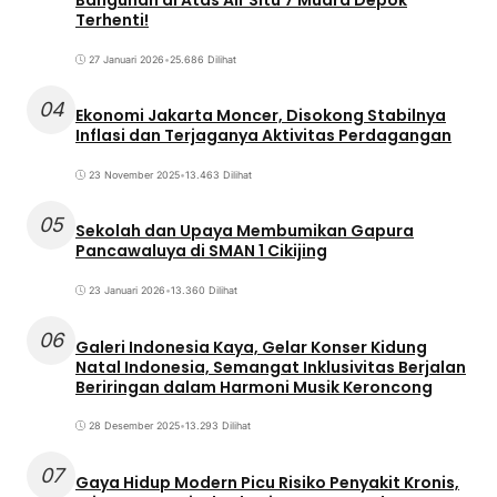
Terhenti!
27 Januari 2026
•
25.686 Dilihat
04
Ekonomi Jakarta Moncer, Disokong Stabilnya
Inflasi dan Terjaganya Aktivitas Perdagangan
23 November 2025
•
13.463 Dilihat
05
Sekolah dan Upaya Membumikan Gapura
Pancawaluya di SMAN 1 Cikijing
23 Januari 2026
•
13.360 Dilihat
06
Galeri Indonesia Kaya, Gelar Konser Kidung
Natal Indonesia, Semangat Inklusivitas Berjalan
Beriringan dalam Harmoni Musik Keroncong
28 Desember 2025
•
13.293 Dilihat
07
Gaya Hidup Modern Picu Risiko Penyakit Kronis,