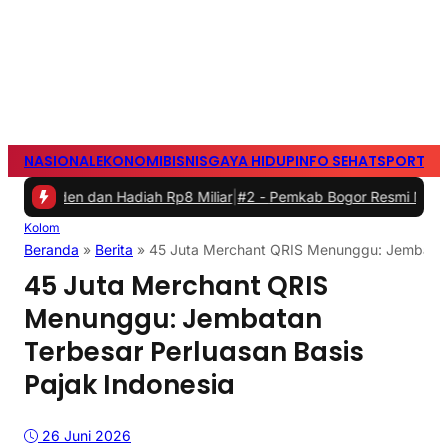
NASIONAL
EKONOMI
BISNIS
GAYA HIDUP
INFO SEHAT
SPORTS
S
 dan Hadiah Rp8 Miliar
|
#2 -
Pemkab Bogor Resmi Menetapkan Nama J
Kolom
Beranda
»
Berita
»
45 Juta Merchant QRIS Menunggu: Jembatan 
45 Juta Merchant QRIS
Menunggu: Jembatan
Terbesar Perluasan Basis
Pajak Indonesia
26 Juni 2026