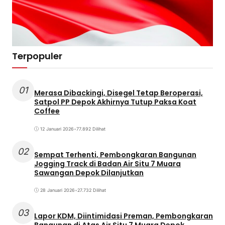
Terpopuler
01
Merasa Dibackingi, Disegel Tetap Beroperasi,
Satpol PP Depok Akhirnya Tutup Paksa Koat
Coffee
12 Januari 2026
•
77.892 Dilihat
02
Sempat Terhenti, Pembongkaran Bangunan
Jogging Track di Badan Air Situ 7 Muara
Sawangan Depok Dilanjutkan
28 Januari 2026
•
27.732 Dilihat
03
Lapor KDM, Diintimidasi Preman, Pembongkaran
Bangunan di Atas Air Situ 7 Muara Depok