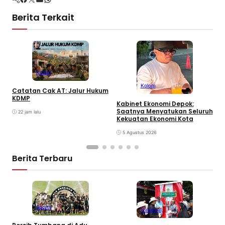
Berita Terkait
Kolom
Kolom
Catatan Cak AT: Jalur Hukum
C
KDMP
T
Kabinet Ekonomi Depok:
Saatnya Menyatukan Seluruh
22 jam lalu
Kekuatan Ekonomi Kota
5 Agustus 2026
Berita Terbaru
Sports
Nasional