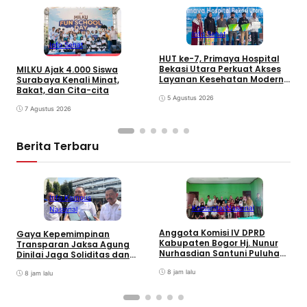
Info Sehat
Info Sehat
HUT ke-7, Primaya Hospital
R
Bekasi Utara Perkuat Akses
MILKU Ajak 4.000 Siswa
A
Layanan Kesehatan Modern
Surabaya Kenali Minat,
dan Perlindungan Sosial 300
Bakat, dan Cita-cita
Pekerja Rentan
5 Agustus 2026
7 Agustus 2026
Berita Terbaru
Info Kampus
Komunitas
Nasional
Nasional
Anggota Komisi IV DPRD
Gaya Kepemimpinan
T
Kabupaten Bogor Hj. Nunur
Transparan Jaksa Agung
K
Nurhasdian Santuni Puluhan
Dinilai Jaga Soliditas dan
B
Anak Yatim
Fokus Jajaran Korps
K
8 jam lalu
Adhyaksa
8 jam lalu
I