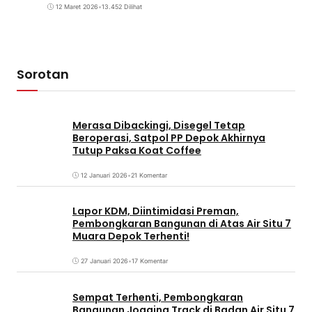
12 Maret 2026
•
13.452 Dilihat
Sorotan
Merasa Dibackingi, Disegel Tetap
Beroperasi, Satpol PP Depok Akhirnya
Tutup Paksa Koat Coffee
12 Januari 2026
•
21 Komentar
Lapor KDM, Diintimidasi Preman,
Pembongkaran Bangunan di Atas Air Situ 7
Muara Depok Terhenti!
27 Januari 2026
•
17 Komentar
Sempat Terhenti, Pembongkaran
Bangunan Jogging Track di Badan Air Situ 7