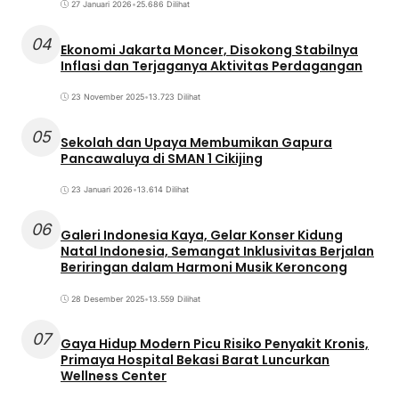
27 Januari 2026
•
25.686 Dilihat
04
Ekonomi Jakarta Moncer, Disokong Stabilnya
Inflasi dan Terjaganya Aktivitas Perdagangan
23 November 2025
•
13.723 Dilihat
05
Sekolah dan Upaya Membumikan Gapura
Pancawaluya di SMAN 1 Cikijing
23 Januari 2026
•
13.614 Dilihat
06
Galeri Indonesia Kaya, Gelar Konser Kidung
Natal Indonesia, Semangat Inklusivitas Berjalan
Beriringan dalam Harmoni Musik Keroncong
28 Desember 2025
•
13.559 Dilihat
07
Gaya Hidup Modern Picu Risiko Penyakit Kronis,
Primaya Hospital Bekasi Barat Luncurkan
Wellness Center