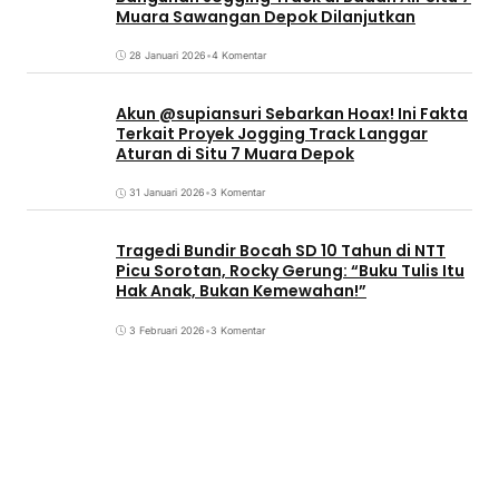
Muara Sawangan Depok Dilanjutkan
28 Januari 2026
•
4 Komentar
Akun @supiansuri Sebarkan Hoax! Ini Fakta
Terkait Proyek Jogging Track Langgar
Aturan di Situ 7 Muara Depok
31 Januari 2026
•
3 Komentar
Tragedi Bundir Bocah SD 10 Tahun di NTT
Picu Sorotan, Rocky Gerung: “Buku Tulis Itu
Hak Anak, Bukan Kemewahan!”
3 Februari 2026
•
3 Komentar