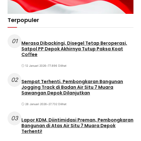
Terpopuler
01
Merasa Dibackingi, Disegel Tetap Beroperasi,
Satpol PP Depok Akhirnya Tutup Paksa Koat
Coffee
12 Januari 2026
•
77.896 Dilihat
02
Sempat Terhenti, Pembongkaran Bangunan
Jogging Track di Badan Air Situ 7 Muara
Sawangan Depok Dilanjutkan
28 Januari 2026
•
27.732 Dilihat
03
Lapor KDM, Diintimidasi Preman, Pembongkaran
Bangunan di Atas Air Situ 7 Muara Depok
Terhenti!