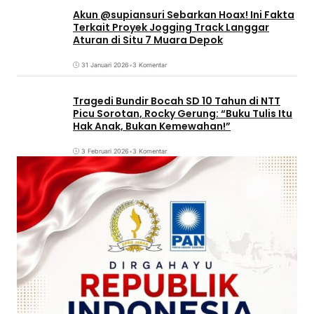
Akun @supiansuri Sebarkan Hoax! Ini Fakta
Terkait Proyek Jogging Track Langgar
Aturan di Situ 7 Muara Depok
31 Januari 2026
•
3 Komentar
Tragedi Bundir Bocah SD 10 Tahun di NTT
Picu Sorotan, Rocky Gerung: “Buku Tulis Itu
Hak Anak, Bukan Kemewahan!”
3 Februari 2026
•
3 Komentar