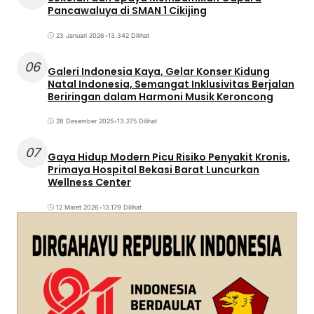
Pancawaluya di SMAN 1 Cikijing
23 Januari 2026
•
13.342 Dilihat
06
Galeri Indonesia Kaya, Gelar Konser Kidung
Natal Indonesia, Semangat Inklusivitas Berjalan
Beriringan dalam Harmoni Musik Keroncong
28 Desember 2025
•
13.275 Dilihat
07
Gaya Hidup Modern Picu Risiko Penyakit Kronis,
Primaya Hospital Bekasi Barat Luncurkan
Wellness Center
12 Maret 2026
•
13.179 Dilihat