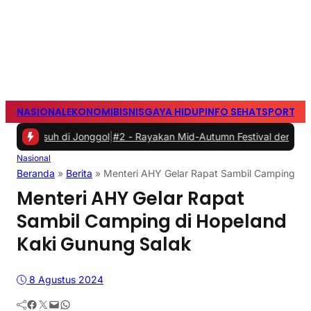
NASIONAL
EKONOMI
BISNIS
GAYA HIDUP
INFO SEHAT
SPORTS
S
i Jonggol
|
#2 -
Rayakan Mid-Autumn Festival dengan Mooncake Spesi
Nasional
Beranda
»
Berita
»
Menteri AHY Gelar Rapat Sambil Camping di
Menteri AHY Gelar Rapat
Sambil Camping di Hopeland
Kaki Gunung Salak
8 Agustus 2024
Facebook
Twitter
Mail
WhatsApp