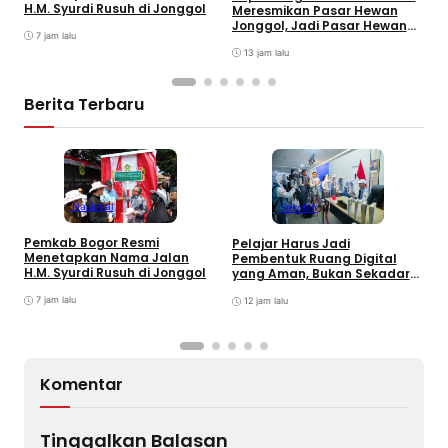
H.M. Syurdi Rusuh di Jonggol
K
Meresmikan Pasar Hewan
Jonggol, Jadi Pasar Hewan
7 jam lalu
Terbesar di Jabar
13 jam lalu
Berita Terbaru
Nasional
Sekolah
R
Pemkab Bogor Resmi
Pelajar Harus Jadi
F
Menetapkan Nama Jalan
Pembentuk Ruang Digital
S
H.M. Syurdi Rusuh di Jonggol
yang Aman, Bukan Sekadar
J
Pengguna
7 jam lalu
12 jam lalu
Komentar
Tinggalkan Balasan