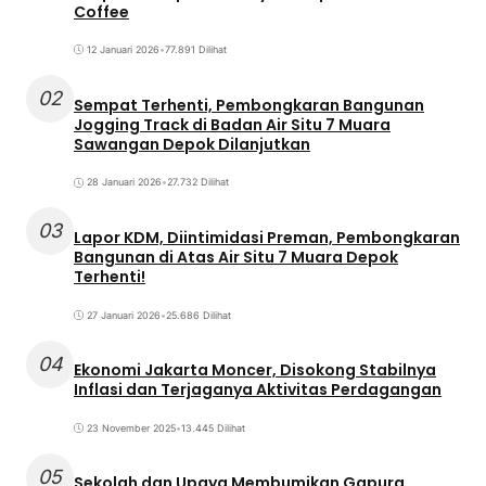
Coffee
12 Januari 2026
•
77.891 Dilihat
02
Sempat Terhenti, Pembongkaran Bangunan
Jogging Track di Badan Air Situ 7 Muara
Sawangan Depok Dilanjutkan
28 Januari 2026
•
27.732 Dilihat
03
Lapor KDM, Diintimidasi Preman, Pembongkaran
Bangunan di Atas Air Situ 7 Muara Depok
Terhenti!
27 Januari 2026
•
25.686 Dilihat
04
Ekonomi Jakarta Moncer, Disokong Stabilnya
Inflasi dan Terjaganya Aktivitas Perdagangan
23 November 2025
•
13.445 Dilihat
05
Sekolah dan Upaya Membumikan Gapura