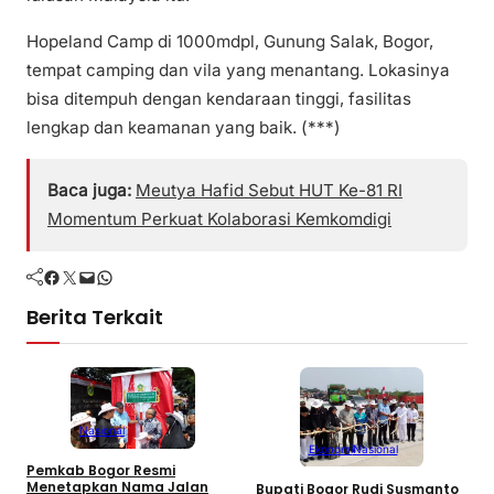
Hopeland Camp di 1000mdpl, Gunung Salak, Bogor,
tempat camping dan vila yang menantang. Lokasinya
bisa ditempuh dengan kendaraan tinggi, fasilitas
lengkap dan keamanan yang baik. (***)
Baca juga:
Meutya Hafid Sebut HUT Ke-81 RI
Momentum Perkuat Kolaborasi Kemkomdigi
Facebook
Twitter
Mail
WhatsApp
Berita Terkait
Nasional
Ekonomi
Nasional
Pemkab Bogor Resmi
M
Menetapkan Nama Jalan
8
Bupati Bogor Rudi Susmanto