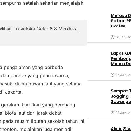
sempurna setelah seharian menjelajahi
Merasa Di
Satpol P
Coffee
liar, Traveloka Gelar 8.8 Merdeka
12 Januar
Lapor KD
Pembongk
Muara De
ka pengalaman yang berbeda
a dan parade yang penuh warna,
27 Janua
masuki dunia bawah laut yang selama
Sempat T
di Jakarta.
Jogging T
Sawangan
 gerakan ikan-ikan yang berenang
i biota laut dari jarak dekat
28 Janua
pada musim liburan sekolah tahun ini,
Akun @su
nonton, melainkan juga menjadi