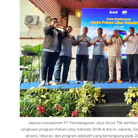
Jajaran manajemen PT Pembangunan Jaya Ancol Tbk berfoto b
rangkaian program Pekan Libur Sekolah 2026 di Ancol, Jakarta, S
atraksi, hiburan, dan program edukatif yang berlangsung pada