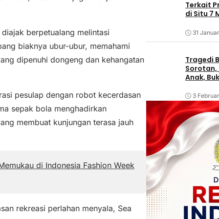
Terkait 
di Situ 7
diajak berpetualang melintasi
31 Januar
mbang biaknya ubur-ubur, memahami
Tragedi B
 yang dipenuhi dongeng dan kehangatan
Sorotan, 
Anak, Bu
orasi pesulap dengan robot kecerdasan
3 Februar
tema sepak bola menghadirkan
 yang membuat kunjungan terasa jauh
 Memukau di Indonesia Fashion Week
san rekreasi perlahan menyala, Sea