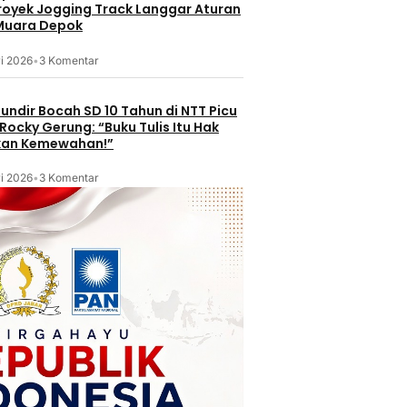
Proyek Jogging Track Langgar Aturan
 Muara Depok
i 2026
•
3 Komentar
undir Bocah SD 10 Tahun di NTT Picu
Rocky Gerung: “Buku Tulis Itu Hak
kan Kemewahan!”
i 2026
•
3 Komentar