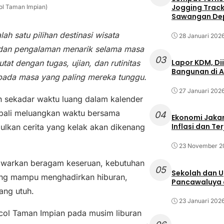
Jogging Track 
col Taman Impian)
Sawangan Dep
ah satu pilihan destinasi wisata
28 Januari 202
 dan pengalaman menarik selama masa
03
Lapor KDM, D
at dengan tugas, ujian, dan rutinitas
Bangunan di A
 pada masa yang paling mereka tunggu.
27 Januari 202
n sekadar waktu luang dalam kalender
bali meluangkan waktu bersama
04
Ekonomi Jakar
Inflasi dan T
lkan cerita yang kelak akan dikenang
23 November 2
nawarkan beragam keseruan, kebutuhan
05
Sekolah dan 
ang mampu menghadirkan hiburan,
Pancawaluya d
ang utuh.
23 Januari 202
ncol Taman Impian pada musim liburan