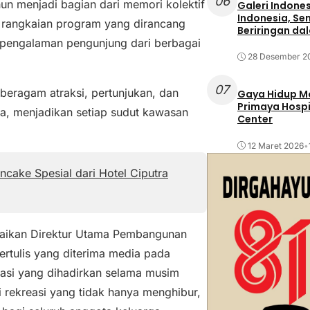
06
n menjadi bagian dari memori kolektif
Galeri Indone
Indonesia, Se
n rangkaian program yang dirancang
Beriringan da
 pengalaman pengunjung dari berbagai
28 Desember 2
07
beragam atraksi, pertunjukan, dan
Gaya Hidup Mo
Primaya Hospi
nya, menjadikan setiap sudut kawasan
Center
12 Maret 2026
•
cake Spesial dari Hotel Ciputra
paikan Direktur Utama Pembangunan
ertulis yang diterima media pada
vasi yang dihadirkan selama musim
 rekreasi yang tidak hanya menghibur,