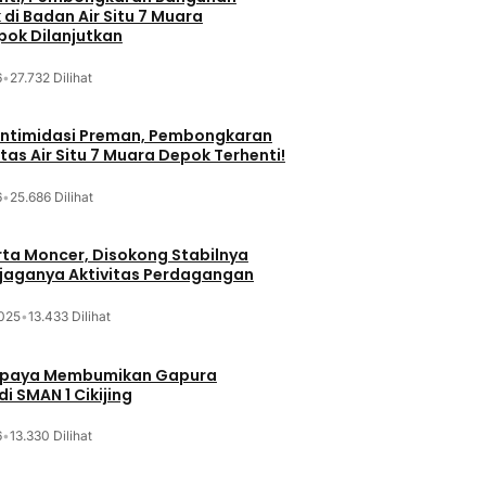
di Badan Air Situ 7 Muara
ok Dilanjutkan
6
•
27.732 Dilihat
iintimidasi Preman, Pembongkaran
tas Air Situ 7 Muara Depok Terhenti!
6
•
25.686 Dilihat
ta Moncer, Disokong Stabilnya
erjaganya Aktivitas Perdagangan
025
•
13.433 Dilihat
Upaya Membumikan Gapura
i SMAN 1 Cikijing
6
•
13.330 Dilihat