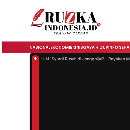
NASIONAL
EKONOMI
BISNIS
GAYA HIDUP
INFO SEHA
Jalan H.M. Syurdi Rusuh di Jonggol
|
#2 -
Rayakan Mid-Autumn Fest