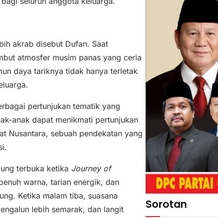
bagi seluruh anggota keluarga.
ebih akrab disebut Dufan. Saat
mbut atmosfer musim panas yang ceria
un daya tariknya tidak hanya terletak
eluarga.
rbagai pertunjukan tematik yang
ak-anak dapat menikmati pertunjukan
yat Nusantara, sebuah pendekatan yang
i.
ung terbuka ketika
Journey of
nuh warna, tarian energik, dan
ung. Ketika malam tiba, suasana
Sorotan
ngalun lebih semarak, dan langit