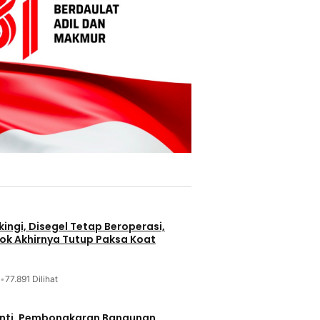
ingi, Disegel Tetap Beroperasi,
ok Akhirnya Tutup Paksa Koat
•
77.891 Dilihat
nti, Pembongkaran Bangunan