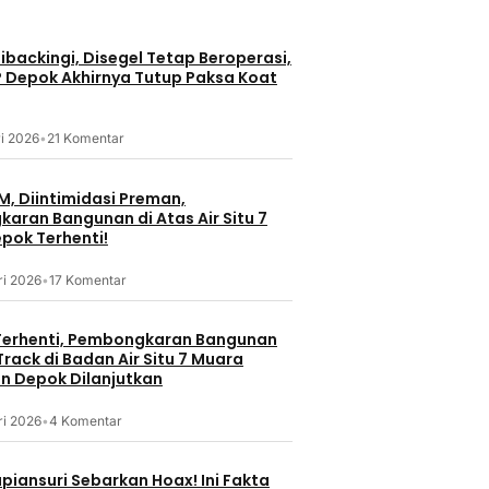
backingi, Disegel Tetap Beroperasi,
P Depok Akhirnya Tutup Paksa Koat
i 2026
•
21 Komentar
M, Diintimidasi Preman,
aran Bangunan di Atas Air Situ 7
pok Terhenti!
ri 2026
•
17 Komentar
erhenti, Pembongkaran Bangunan
rack di Badan Air Situ 7 Muara
 Depok Dilanjutkan
ri 2026
•
4 Komentar
piansuri Sebarkan Hoax! Ini Fakta