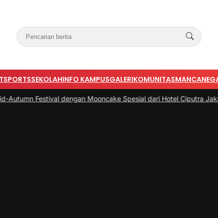
T
SPORTS
SEKOLAH
INFO KAMPUS
GALERI
KOMUNITAS
MANCANEG
ival dengan Mooncake Spesial dari Hotel Ciputra Jakarta
|
#3 -
Bupa