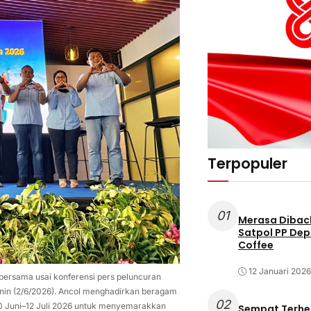
Terpopuler
01
Merasa Diback
Satpol PP Dep
Coffee
12 Januari 2026
ersama usai konferensi pers peluncuran
enin (2/6/2026). Ancol menghadirkan beragam
02
 20 Juni–12 Juli 2026 untuk menyemarakkan
Sempat Terhe