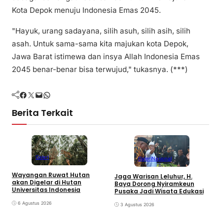
Kota Depok menuju Indonesia Emas 2045.
"Hayuk, urang sadayana, silih asuh, silih asih, silih
asah. Untuk sama-sama kita majukan kota Depok,
Jawa Barat istimewa dan insya Allah Indonesia Emas
2045 benar-benar bisa terwujud," tukasnya. (***)
Facebook
Twitter
Mail
WhatsApp
Berita Terkait
Galeri
Galeri
Nasional
Wayangan Ruwat Hutan
Jaga Warisan Leluhur, H.
akan Digelar di Hutan
M
Baya Dorong Nyiramkeun
Universitas Indonesia
Pusaka Jadi Wisata Edukasi
6 Agustus 2026
3 Agustus 2026