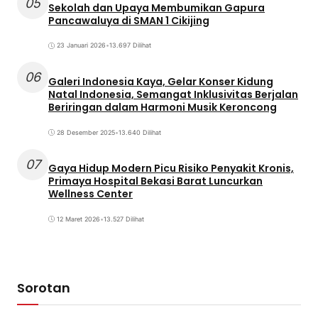
05
Sekolah dan Upaya Membumikan Gapura
Pancawaluya di SMAN 1 Cikijing
23 Januari 2026
•
13.697 Dilihat
06
Galeri Indonesia Kaya, Gelar Konser Kidung
Natal Indonesia, Semangat Inklusivitas Berjalan
Beriringan dalam Harmoni Musik Keroncong
28 Desember 2025
•
13.640 Dilihat
07
Gaya Hidup Modern Picu Risiko Penyakit Kronis,
Primaya Hospital Bekasi Barat Luncurkan
Wellness Center
12 Maret 2026
•
13.527 Dilihat
Sorotan