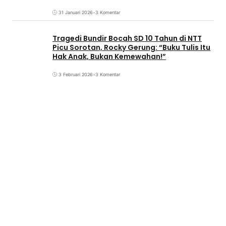
31 Januari 2026
•
3 Komentar
Tragedi Bundir Bocah SD 10 Tahun di NTT
Picu Sorotan, Rocky Gerung: “Buku Tulis Itu
Hak Anak, Bukan Kemewahan!”
3 Februari 2026
•
3 Komentar