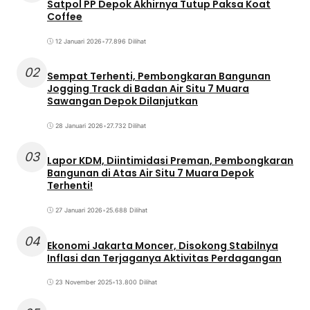
Satpol PP Depok Akhirnya Tutup Paksa Koat
Coffee
12 Januari 2026
•
77.896 Dilihat
02
Sempat Terhenti, Pembongkaran Bangunan
Jogging Track di Badan Air Situ 7 Muara
Sawangan Depok Dilanjutkan
28 Januari 2026
•
27.732 Dilihat
03
Lapor KDM, Diintimidasi Preman, Pembongkaran
Bangunan di Atas Air Situ 7 Muara Depok
Terhenti!
27 Januari 2026
•
25.688 Dilihat
04
Ekonomi Jakarta Moncer, Disokong Stabilnya
Inflasi dan Terjaganya Aktivitas Perdagangan
23 November 2025
•
13.800 Dilihat