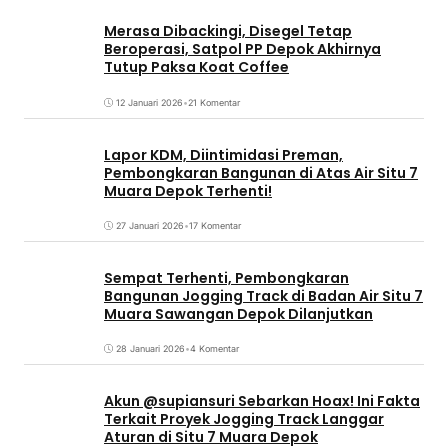
Merasa Dibackingi, Disegel Tetap
Beroperasi, Satpol PP Depok Akhirnya
Tutup Paksa Koat Coffee
12 Januari 2026
•
21 Komentar
Lapor KDM, Diintimidasi Preman,
Pembongkaran Bangunan di Atas Air Situ 7
Muara Depok Terhenti!
27 Januari 2026
•
17 Komentar
Sempat Terhenti, Pembongkaran
Bangunan Jogging Track di Badan Air Situ 7
Muara Sawangan Depok Dilanjutkan
28 Januari 2026
•
4 Komentar
Akun @supiansuri Sebarkan Hoax! Ini Fakta
Terkait Proyek Jogging Track Langgar
Aturan di Situ 7 Muara Depok