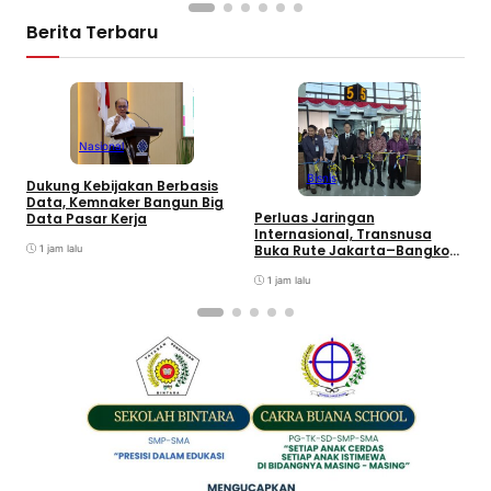
Berita Terbaru
Nasional
Bisnis
Dukung Kebijakan Berbasis
K
Data, Kemnaker Bangun Big
D
Perluas Jaringan
Data Pasar Kerja
P
Internasional, Transnusa
Buka Rute Jakarta–Bangkok
1 jam lalu
via Suvarnabhumi
1 jam lalu