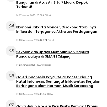
Bangunan di Atas Air Situ 7 Muara Depok
Terhenti!
27 Januari 2026
•
25.688 Dilihat
04
Ekonomi Jakarta Moncer, Disokong Stabilnya
Inflasi dan Terjaganya Aktivitas Perdagangan
23 November 2025
•
14.024 Dilihat
05
Sekolah dan Upaya Membumikan Gapura
Pancawaluya di SMAN 1 Cikijing
23 Januari 2026
•
13.913 Dilihat
06
Galeri Indonesia Kaya, Gelar Konser Kidung
Natal Indonesia, Semangat Inklusivitas Berjalan
Beriringan dalam Harmoni Musik Keroncong
28 Desember 2025
•
13.851 Dilihat
07
Gaya Hidup Modern Picu Risiko Penyakit Kronis,