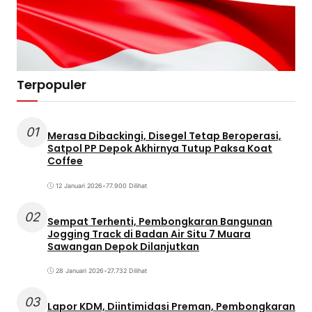
Terpopuler
01
Merasa Dibackingi, Disegel Tetap Beroperasi,
Satpol PP Depok Akhirnya Tutup Paksa Koat
Coffee
12 Januari 2026
•
77.900 Dilihat
02
Sempat Terhenti, Pembongkaran Bangunan
Jogging Track di Badan Air Situ 7 Muara
Sawangan Depok Dilanjutkan
28 Januari 2026
•
27.732 Dilihat
03
Lapor KDM, Diintimidasi Preman, Pembongkaran