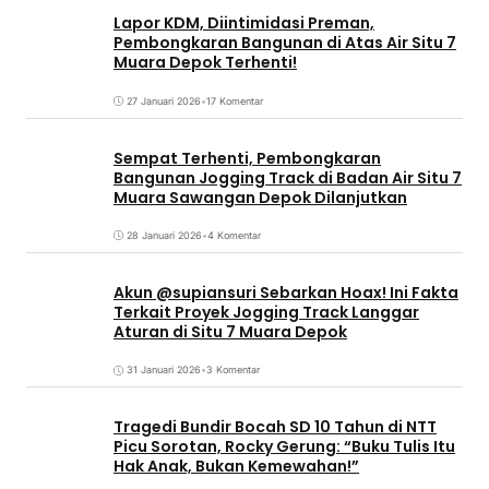
Lapor KDM, Diintimidasi Preman,
Pembongkaran Bangunan di Atas Air Situ 7
Muara Depok Terhenti!
27 Januari 2026
•
17 Komentar
Sempat Terhenti, Pembongkaran
Bangunan Jogging Track di Badan Air Situ 7
Muara Sawangan Depok Dilanjutkan
28 Januari 2026
•
4 Komentar
Akun @supiansuri Sebarkan Hoax! Ini Fakta
Terkait Proyek Jogging Track Langgar
Aturan di Situ 7 Muara Depok
31 Januari 2026
•
3 Komentar
Tragedi Bundir Bocah SD 10 Tahun di NTT
Picu Sorotan, Rocky Gerung: “Buku Tulis Itu
Hak Anak, Bukan Kemewahan!”