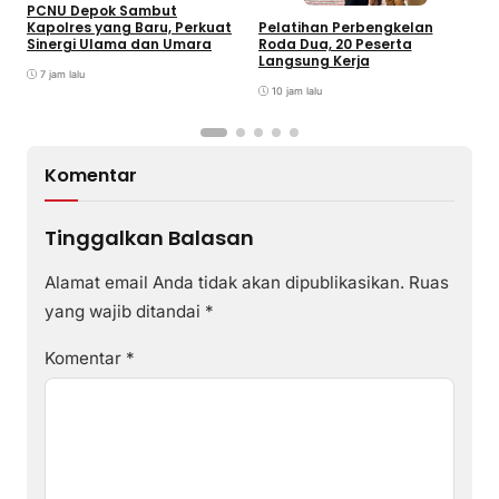
PCNU Depok Sambut
K
Kapolres yang Baru, Perkuat
Pelatihan Perbengkelan
P
Sinergi Ulama dan Umara
Roda Dua, 20 Peserta
M
Langsung Kerja
J
7 jam lalu
10 jam lalu
Komentar
Tinggalkan Balasan
Alamat email Anda tidak akan dipublikasikan.
Ruas
yang wajib ditandai
*
Komentar
*