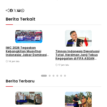
Facebook
Twitter
Mail
WhatsApp
Berita Terkait
Sports
Sports
IMC 2026 Tegaskan
M
Kebangkitan Muaythai
Timnas Indonesia Dievaluasi
A
Indonesia: Jabar Dominasi
Total, Herdman Janji Tebus
P
Perolehan Medali,
Kegagalan di FIFA ASEAN
14 jam lalu
Cup
17 jam lalu
Berita Terbaru
Nasional
Nasional