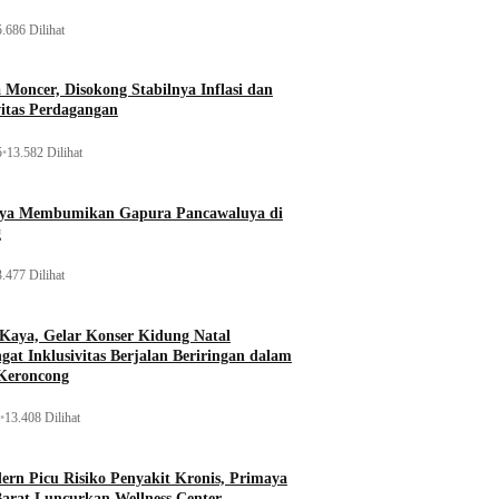
.686 Dilihat
Moncer, Disokong Stabilnya Inflasi dan
vitas Perdagangan
5
•
13.582 Dilihat
aya Membumikan Gapura Pancawaluya di
g
.477 Dilihat
 Kaya, Gelar Konser Kidung Natal
gat Inklusivitas Berjalan Beriringan dalam
Keroncong
•
13.408 Dilihat
rn Picu Risiko Penyakit Kronis, Primaya
Barat Luncurkan Wellness Center