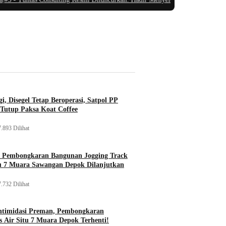
i, Disegel Tetap Beroperasi, Satpol PP
Tutup Paksa Koat Coffee
.893 Dilihat
, Pembongkaran Bangunan Jogging Track
tu 7 Muara Sawangan Depok Dilanjutkan
.732 Dilihat
ntimidasi Preman, Pembongkaran
 Air Situ 7 Muara Depok Terhenti!