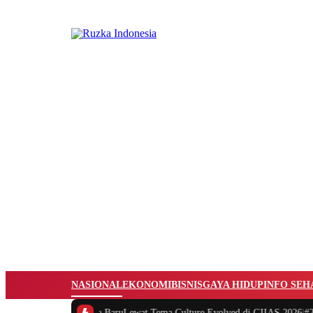
NASIONAL
EKONOMI
BISNIS
GAYA HIDUP
INFO SEH
ormasi Menuju Era BaruLewat Tema Culture Evolved di GIIAS 2026
|
#2 -
GII