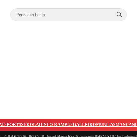
AT
SPORTS
SEKOLAH
INFO KAMPUS
GALERI
KOMUNITAS
MANCAN
AS 2026, JETOUR Resmi Bawa Era Adventure PHEV SUV ke Indonesia
|
#3 