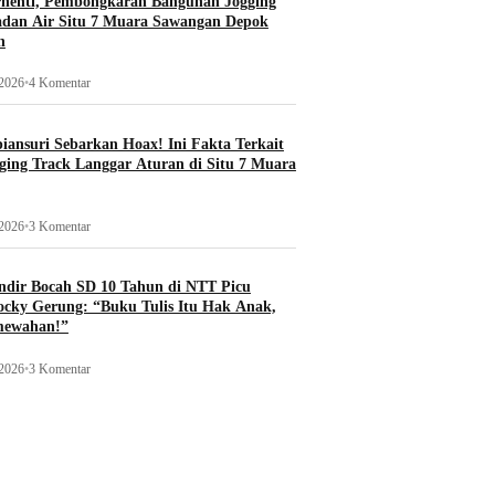
rhenti, Pembongkaran Bangunan Jogging
adan Air Situ 7 Muara Sawangan Depok
n
 2026
•
4 Komentar
ansuri Sebarkan Hoax! Ini Fakta Terkait
ging Track Langgar Aturan di Situ 7 Muara
 2026
•
3 Komentar
ndir Bocah SD 10 Tahun di NTT Picu
ocky Gerung: “Buku Tulis Itu Hak Anak,
mewahan!”
 2026
•
3 Komentar