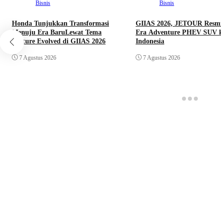
Bisnis
Bisnis
Honda Tunjukkan Transformasi
GIIAS 2026, JETOUR Resm
Menuju Era BaruLewat Tema
Era Adventure PHEV SUV 
Culture Evolved di GIIAS 2026
Indonesia
7 Agustus 2026
7 Agustus 2026