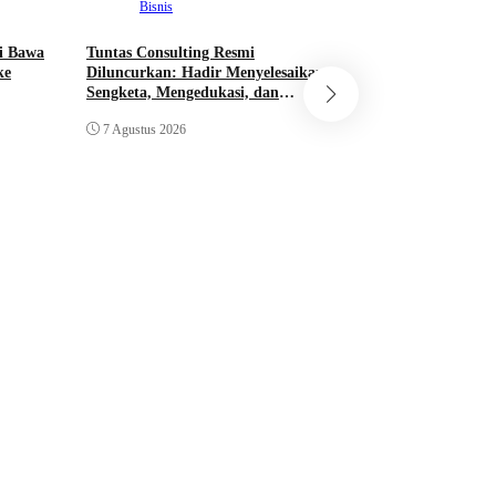
Bisnis
Nasional
i Bawa
Tuntas Consulting Resmi
Gus Wahid dan Pen
ke
Diluncurkan: Hadir Menyelesaikan
Masjid Pantai Nus
Sengketa, Mengedukasi, dan
Gaido Group, Sepa
Mendorong Bisnis Naik Kelas
Pengembangan Eko
7 Agustus 2026
7 Agustus 2026