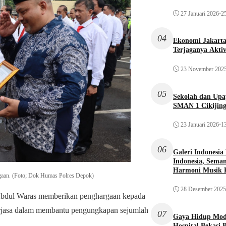
27 Januari 2026
•
25
04
Ekonomi Jakarta 
Terjaganya Akti
23 November 202
05
Sekolah dan Up
SMAN 1 Cikijin
23 Januari 2026
•
13
06
Galeri Indonesia
Indonesia, Seman
Harmoni Musik 
gaan. (Foto; Dok Humas Polres Depok)
28 Desember 2025
bdul Waras memberikan penghargaan kepada
 berjasa dalam membantu pengungkapan sejumlah
07
Gaya Hidup Mode
Hospital Bekasi 