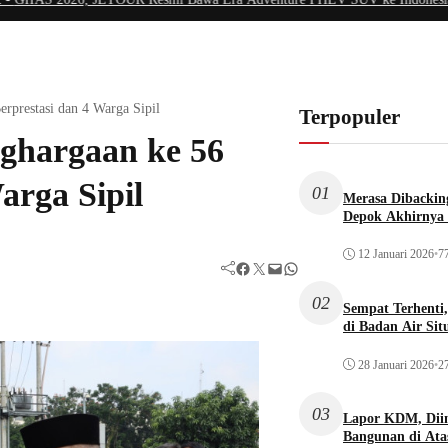
rprestasi dan 4 Warga Sipil
Terpopuler
ghargaan ke 56
arga Sipil
01
Merasa Dibacking
Depok Akhirnya 
12 Januari 2026
•
77
Facebook
Twitter
Mail
WhatsApp
02
Sempat Terhenti
di Badan Air Si
28 Januari 2026
•
27
03
Lapor KDM, Dii
Bangunan di Atas