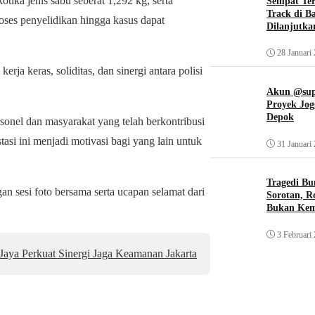
tika jenis sabu seberat 1,292 kg, serta
Sempat Te
Track di B
oses penyelidikan hingga kasus dapat
Dilanjutka
28 Januari
a keras, soliditas, dan sinergi antara polisi
Akun @supi
Proyek Jog
Depok
onel dan masyarakat yang telah berkontribusi
si ini menjadi motivasi bagi yang lain untuk
31 Januari
Tragedi Bu
n sesi foto bersama serta ucapan selamat dari
Sorotan, R
Bukan Ke
3 Februari
aya Perkuat Sinergi Jaga Keamanan Jakarta