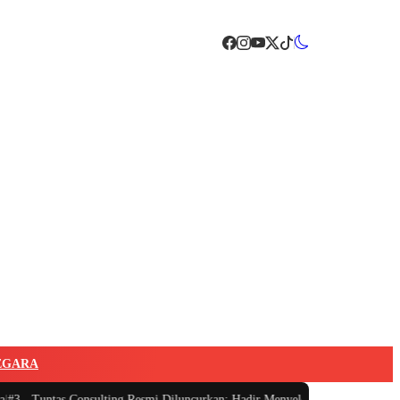
EGARA
-
Tuntas Consulting Resmi Diluncurkan: Hadir Menyelesaikan Sengketa, Menge