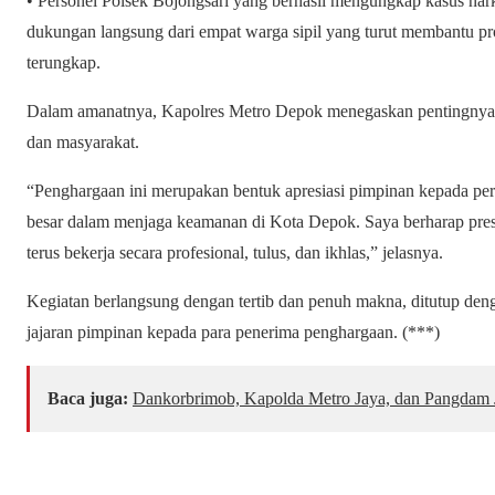
• Personel Polsek Bojongsari yang berhasil mengungkap kasus narko
dukungan langsung dari empat warga sipil yang turut membantu pr
terungkap.
Dalam amanatnya, Kapolres Metro Depok menegaskan pentingnya kerj
dan masyarakat.
“Penghargaan ini merupakan bentuk apresiasi pimpinan kepada pers
besar dalam menjaga keamanan di Kota Depok. Saya berharap presta
terus bekerja secara profesional, tulus, dan ikhlas,” jelasnya.
Kegiatan berlangsung dengan tertib dan penuh makna, ditutup denga
jajaran pimpinan kepada para penerima penghargaan. (***)
Baca juga:
Dankorbrimob, Kapolda Metro Jaya, dan Pangdam J