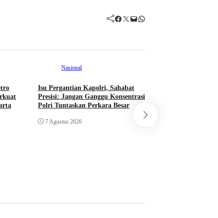
Facebook
Twitter
Mail
WhatsApp
Nasional
tro
Isu Pergantian Kapolri, Sahabat
Kolom
Nasiona
rkuat
Presisi: Jangan Ganggu Konsentrasi
arta
Polri Tuntaskan Perkara Besar
Saatnya Laksama
Ali Memimpin TNI
7 Agustus 2026
Keseimbangan Polit
Antarmatra
7 Agustus 2026