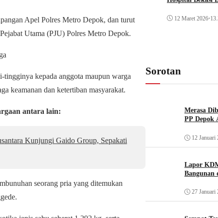
12 Maret 2026
•
13.
apangan Apel Polres Metro Depok, dan turut
Pejabat Utama (PJU) Polres Metro Depok.
ga
Sorotan
gi-tingginya kepada anggota maupun warga
aga keamanan dan ketertiban masyarakat.
Merasa Diba
rgaan antara lain:
PP Depok A
12 Januari
santara Kunjungi Gaido Group, Sepakati
Lapor KDM
Bangunan d
embunuhan seorang pria yang ditemukan
27 Januari
ggede.