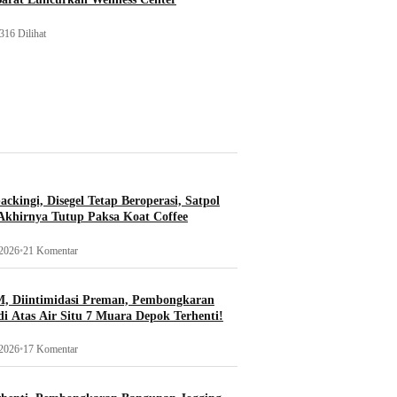
316 Dilihat
ckingi, Disegel Tetap Beroperasi, Satpol
khirnya Tutup Paksa Koat Coffee
 2026
•
21 Komentar
, Diintimidasi Preman, Pembongkaran
i Atas Air Situ 7 Muara Depok Terhenti!
 2026
•
17 Komentar