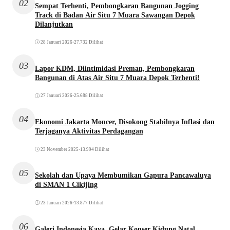
02
Sempat Terhenti, Pembongkaran Bangunan Jogging
Track di Badan Air Situ 7 Muara Sawangan Depok
Dilanjutkan
28 Januari 2026
•
27.732 Dilihat
03
Lapor KDM, Diintimidasi Preman, Pembongkaran
Bangunan di Atas Air Situ 7 Muara Depok Terhenti!
27 Januari 2026
•
25.688 Dilihat
04
Ekonomi Jakarta Moncer, Disokong Stabilnya Inflasi dan
Terjaganya Aktivitas Perdagangan
23 November 2025
•
13.994 Dilihat
05
Sekolah dan Upaya Membumikan Gapura Pancawaluya
di SMAN 1 Cikijing
23 Januari 2026
•
13.877 Dilihat
06
Galeri Indonesia Kaya, Gelar Konser Kidung Natal