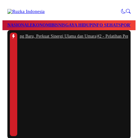
NASIONAL
EKONOMI
BISNIS
GAYA HIDUP
INFO SEHAT
SPORTS
es yang Baru, Perkuat Sinergi Ulama dan Umara
|
#2 -
Pelatihan Perbengkela