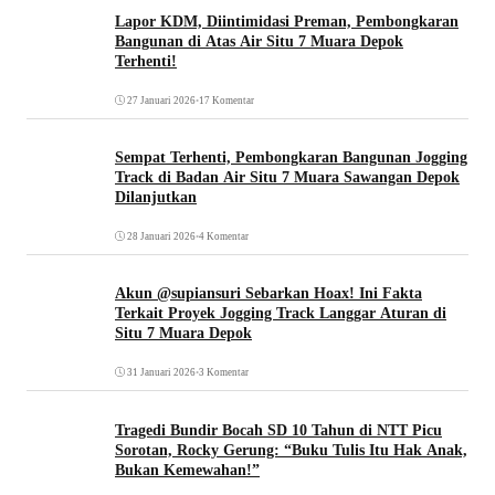
Lapor KDM, Diintimidasi Preman, Pembongkaran
Bangunan di Atas Air Situ 7 Muara Depok
Terhenti!
27 Januari 2026
•
17 Komentar
Sempat Terhenti, Pembongkaran Bangunan Jogging
Track di Badan Air Situ 7 Muara Sawangan Depok
Dilanjutkan
28 Januari 2026
•
4 Komentar
Akun @supiansuri Sebarkan Hoax! Ini Fakta
Terkait Proyek Jogging Track Langgar Aturan di
Situ 7 Muara Depok
31 Januari 2026
•
3 Komentar
Tragedi Bundir Bocah SD 10 Tahun di NTT Picu
Sorotan, Rocky Gerung: “Buku Tulis Itu Hak Anak,
Bukan Kemewahan!”