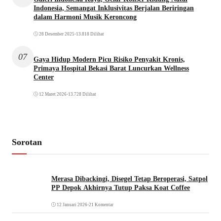
Indonesia, Semangat Inklusivitas Berjalan Beriringan
dalam Harmoni Musik Keroncong
28 Desember 2025
•
13.818 Dilihat
07
Gaya Hidup Modern Picu Risiko Penyakit Kronis,
Primaya Hospital Bekasi Barat Luncurkan Wellness
Center
12 Maret 2026
•
13.728 Dilihat
Sorotan
Merasa Dibackingi, Disegel Tetap Beroperasi, Satpol
PP Depok Akhirnya Tutup Paksa Koat Coffee
12 Januari 2026
•
21 Komentar