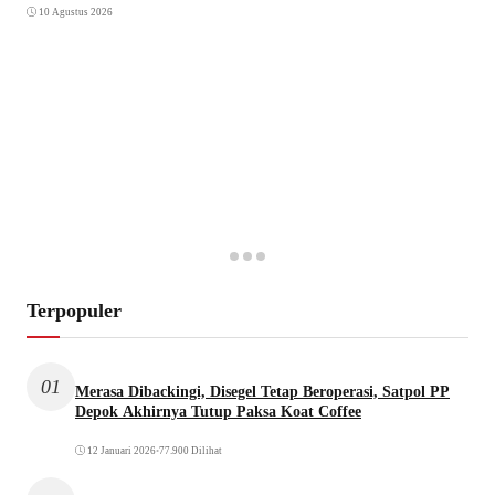
10 Agustus 2026
Terpopuler
01
Merasa Dibackingi, Disegel Tetap Beroperasi, Satpol PP
Depok Akhirnya Tutup Paksa Koat Coffee
12 Januari 2026
•
77.900 Dilihat