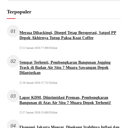
Terpopuler
01
Merasa Dibackingi, Disegel Tetap Beroperasi, Satpol PP
Depok Akhirnya Tutup Paksa Koat Coffee
12 Januari 2026
•
77.898 Dilihat
02
Sempat Terhenti, Pembongkaran Bangunan Jogging
Track di Badan Air Situ 7 Muara Sawangan Depok
Dilanjutkan
28 Januari 2026
•
27.732 Dilihat
03
Lapor KDM, Diintimidasi Preman, Pembongkaran
Bangunan di Atas Air Situ 7 Muara Depok Terhenti!
27 Januari 2026
•
25.688 Dilihat
04
Ekonomi Jakarta Moncer, Disokong Stabilnya Inflasi dan