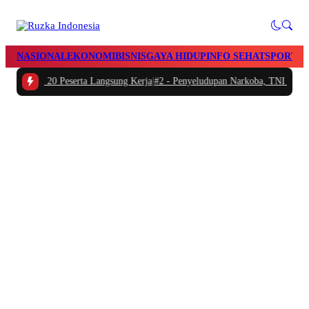
NASIONAL
EKONOMI
BISNIS
GAYA HIDUP
INFO SEHAT
SPORTS
a Dua, 20 Peserta Langsung Kerja
|
#2 -
Penyeludupan Narkoba, TNI AL Gagalka