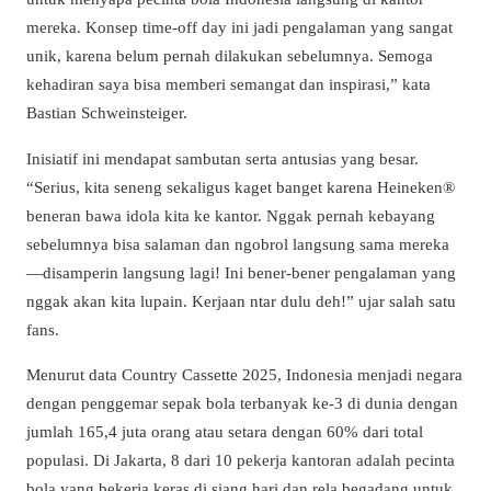
mereka. Konsep time-off day ini jadi pengalaman yang sangat
unik, karena belum pernah dilakukan sebelumnya. Semoga
kehadiran saya bisa memberi semangat dan inspirasi,” kata
Bastian Schweinsteiger.
Inisiatif ini mendapat sambutan serta antusias yang besar.
“Serius, kita seneng sekaligus kaget banget karena Heineken®
beneran bawa idola kita ke kantor. Nggak pernah kebayang
sebelumnya bisa salaman dan ngobrol langsung sama mereka
—disamperin langsung lagi! Ini bener-bener pengalaman yang
nggak akan kita lupain. Kerjaan ntar dulu deh!” ujar salah satu
fans.
Menurut data Country Cassette 2025, Indonesia menjadi negara
dengan penggemar sepak bola terbanyak ke-3 di dunia dengan
jumlah 165,4 juta orang atau setara dengan 60% dari total
populasi. Di Jakarta, 8 dari 10 pekerja kantoran adalah pecinta
bola yang bekerja keras di siang hari dan rela begadang untuk