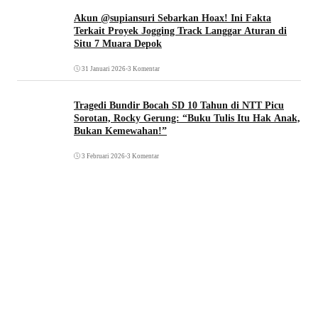
Akun @supiansuri Sebarkan Hoax! Ini Fakta
Terkait Proyek Jogging Track Langgar Aturan di
Situ 7 Muara Depok
31 Januari 2026
•
3 Komentar
Tragedi Bundir Bocah SD 10 Tahun di NTT Picu
Sorotan, Rocky Gerung: “Buku Tulis Itu Hak Anak,
Bukan Kemewahan!”
3 Februari 2026
•
3 Komentar