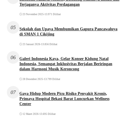
Terjaganya Aktivitas Perdagangan
23 November 2025
•
13.971 Dilihat
05
Sekolah dan Upaya Membumikan Gapura Pancawaluya
di SMAN 1 Cikijing
23 Januari 2026
•
13.856 Dilihat
06
Galeri Indonesia Kaya, Gelar Konser Kidung Natal
Indonesia, Semangat Inklusivitas Berjalan Beriringan
dalam Harmoni Musik Keroncong
28 Desember 2025
•
13.799 Dilihat
07
Gaya Hidup Modern Picu Risiko Penyakit Kronis,
Primaya Hospital Bekasi Barat Luncurkan Wellness
Center
12 Maret 2026
•
13.695 Dilihat