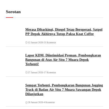
Sorotan
Merasa Dibackingi, Disegel Tetap Beroperasi, Satpol
PP Depok Akhirnya Tutup Paksa Koat Coffee
12 Januari 2026
•
21 Komentar
Lapor KDM, Diintimidasi Preman, Pembongkaran
Bangunan di Atas Air Situ 7 Muara Depok
Terhenti!
27 Januari 2026
•
17 Komentar
Sempat Terhenti, Pembongkaran Bangunan Jogging
Track di Badan Air Situ 7 Muara Sawangan Depok
Dilanjutkan
28 Januari 2026
•
4 Komentar