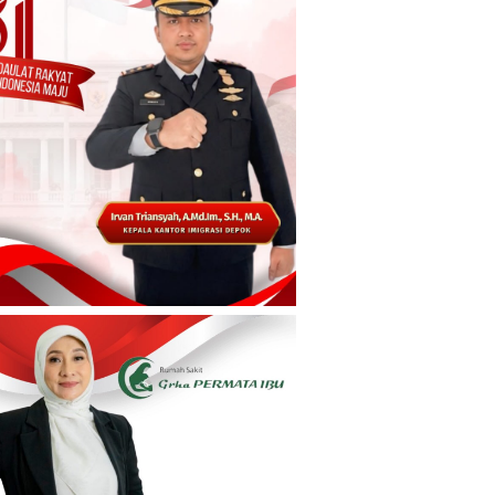
Ekonomi
ka Kebijakan
OJK: Rekening Judol Wajib
pi
Ditutup, Pelaku Masuk Blacklist
al dan
Tak Bisa Akses Bank
4 Agustus 2026