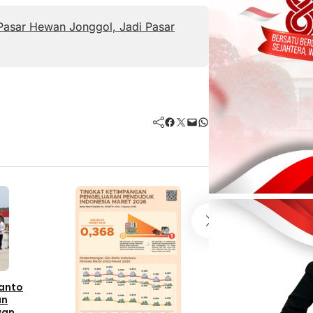
Pasar Hewan Jonggol, Jadi Pasar
Facebook
Twitter
Mail
WhatsApp
Ekonomi
BI Dorong Kerang
Terintegrasi Hada
Fragmentasi Glob
manto
Digital
an
4 Agustus 2026
wan