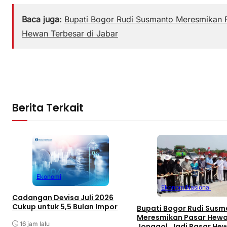
Baca juga:
Bupati Bogor Rudi Susmanto Meresmikan 
Hewan Terbesar di Jabar
Berita Terkait
Ekonomi
Ekonomi
Nasional
Cadangan Devisa Juli 2026
Cukup untuk 5,5 Bulan Impor
Bupati Bogor Rudi Sus
Meresmikan Pasar Hew
16 jam lalu
Jonggol, Jadi Pasar He