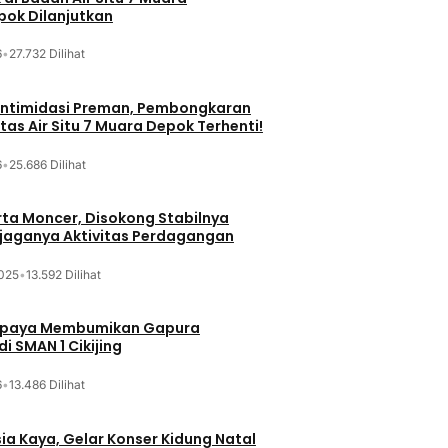
ok Dilanjutkan
6
•
27.732 Dilihat
iintimidasi Preman, Pembongkaran
tas Air Situ 7 Muara Depok Terhenti!
6
•
25.686 Dilihat
ta Moncer, Disokong Stabilnya
erjaganya Aktivitas Perdagangan
025
•
13.592 Dilihat
Upaya Membumikan Gapura
i SMAN 1 Cikijing
6
•
13.486 Dilihat
sia Kaya, Gelar Konser Kidung Natal