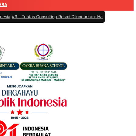
ARA
Tuntas Consulting Resmi Diluncurkan: Hadir Menyelesaikan Sengket