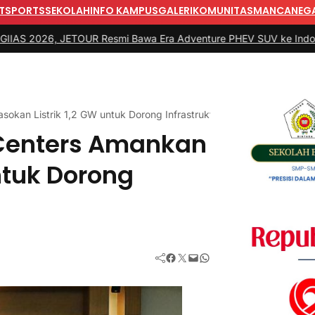
T
SPORTS
SEKOLAH
INFO KAMPUS
GALERI
KOMUNITAS
MANCANEG
, JETOUR Resmi Bawa Era Adventure PHEV SUV ke Indonesia
|
#3 -
kan Listrik 1,2 GW untuk Dorong Infrastruktur AI Nasional
 Centers Amankan
ntuk Dorong
Facebook
Twitter
Mail
WhatsApp