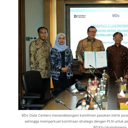
BDx Data Centers menandatangani komitmen pasokan listrik pusat
sehingga memperkuat komitraan strategis dengan PLN untuk pe
BDX/ruzkaindonesia