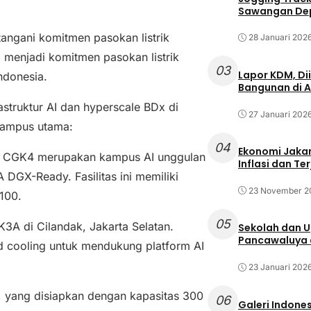
Sawangan Dep
ngani komitmen pasokan listrik
28 Januari 202
 menjadi komitmen pasokan listrik
03
Lapor KDM, D
ndonesia.
Bangunan di A
astruktur AI dan hyperscale BDx di
27 Januari 202
 kampus utama:
04
Ekonomi Jakar
t. CGK4 merupakan kampus AI unggulan
Inflasi dan T
 DGX-Ready. Fasilitas ini memiliki
23 November 2
H100.
05
3A di Cilandak, Jakarta Selatan.
Sekolah dan 
Pancawaluya d
d cooling untuk mendukung platform AI
23 Januari 202
, yang disiapkan dengan kapasitas 300
06
Galeri Indone