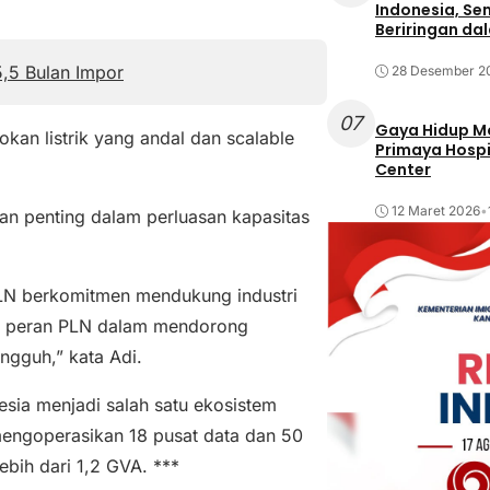
Indonesia, Se
Beriringan da
,5 Bulan Impor
28 Desember 2
07
Gaya Hidup Mo
an listrik yang andal dan scalable
Primaya Hospi
Center
12 Maret 2026
•
an penting dalam perluasan kapasitas
PLN berkomitmen mendukung industri
an peran PLN dalam mendorong
ngguh,” kata Adi.
esia menjadi salah satu ekosistem
 mengoperasikan 18 pusat data dan 50
lebih dari 1,2 GVA. ***