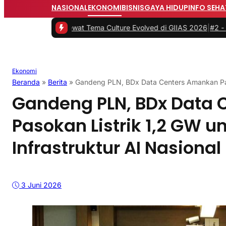
NASIONAL
EKONOMI
BISNIS
GAYA HIDUP
INFO SEHA
Era BaruLewat Tema Culture Evolved di GIIAS 2026
|
#2 -
GIIAS 2026
Ekonomi
Beranda
»
Berita
»
Gandeng PLN, BDx Data Centers Amankan Paso
Gandeng PLN, BDx Data
Pasokan Listrik 1,2 GW u
Infrastruktur AI Nasional
3 Juni 2026