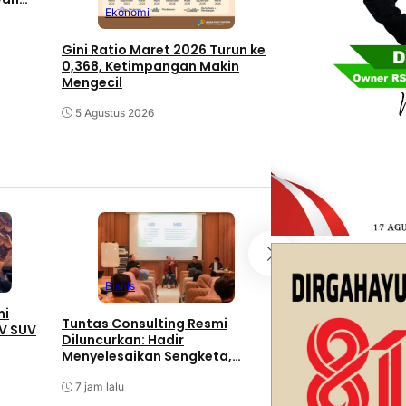
Ekonomi
Gini Ratio Maret 2026 Turun ke
0,368, Ketimpangan Makin
Mengecil
5 Agustus 2026
Nasional
Bisnis
mi
Gus Wahid dan Pe
Tuntas Consulting Resmi
V SUV
Yayasan Masjid P
Diluncurkan: Hadir
Nusantara Kunjun
Menyelesaikan Sengketa,
Group, Sepakati 
Mengedukasi, dan Mendorong
Pengembangan E
10 jam lalu
Bisnis Naik Kelas
7 jam lalu
Syariah