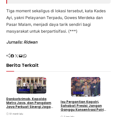
Tiga moment sekaligus di lokasi tersebut, kata Kades
Ayi, yakni Pelayanan Terpadu, Gowes Merdeka dan
Pasar Malam, menjadi daya tarik sendiri bagi
masyarakat untuk berpartisifasi. (***)
Jurnalis: Ridwan
Facebook
Twitter
Mail
WhatsApp
Berita Terkait
Nasional
Nasional
S
Dankorbrimob, Kapolda
Isu Pergantian Kapolri,
M
Metro Jaya, dan Pangdam
Sahabat Presisi: Jangan
T
Jaya Perkuat Sinergi Jaga
Ganggu Konsentrasi Polri
P
Keamanan Jakarta
Tuntaskan Perkara Besar
A
51 menit lalu
2 jam lalu