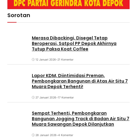
Sorotan
Merasa Dibackingi, Disegel Tetap
Beroperasi, Satpol PP Depok Akhirnya
Tutup Paksa Koat Coffee
12 Januari 2026
•
21 Komentar
Lapor KDM, Diintimidasi Preman,
Pembongkaran Bangunan di Atas Air Situ 7
Muara Depok Terhenti!
27 Januari 2026
•
17 Komentar
Sempat Terhenti, Pembongkaran
Bangunan Jogging Track di Badan Air Situ 7
Muara Sawangan Depok Dilanjutkan
28 Januari 2026
•
4 Komentar