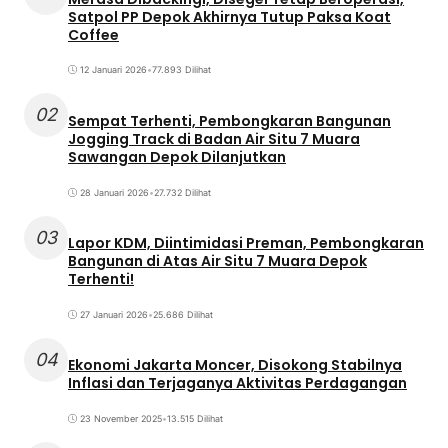
Satpol PP Depok Akhirnya Tutup Paksa Koat
Coffee
12 Januari 2026
•
77.893 Dilihat
02
Sempat Terhenti, Pembongkaran Bangunan
Jogging Track di Badan Air Situ 7 Muara
Sawangan Depok Dilanjutkan
28 Januari 2026
•
27.732 Dilihat
03
Lapor KDM, Diintimidasi Preman, Pembongkaran
Bangunan di Atas Air Situ 7 Muara Depok
Terhenti!
27 Januari 2026
•
25.686 Dilihat
04
Ekonomi Jakarta Moncer, Disokong Stabilnya
Inflasi dan Terjaganya Aktivitas Perdagangan
23 November 2025
•
13.515 Dilihat