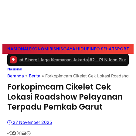
NASIONAL
EKONOMI
BISNIS
GAYA HIDUP
INFO SEHAT
SPORTS
S
inergi Jaga Keamanan Jakarta
|
#2 -
PLN Icon Plus Berikan Internet G
Nasional
Beranda
»
Berita
»
Forkopimcam Cikelet Cek Lokasi Roadshow 
Forkopimcam Cikelet Cek
Lokasi Roadshow Pelayanan
Terpadu Pemkab Garut
27 November 2025
Facebook
Twitter
Mail
WhatsApp