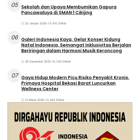
05
Sekolah dan Upaya Membumikan Gapura
Pancawaluya di SMAN 1 Cikijing
23 Januari 2026
•
13.410 Dilihat
06
Galeri Indonesia Kaya, Gelar Konser Kidung
Natal Indonesia, Semangat Inklusivitas Berjalan
Beriringan dalam Harmoni Musik Keroncong
28 Desember 2025
•
13.342 Dilihat
07
Gaya Hidup Modern Picu Risiko Penyakit Kronis,
Primaya Hospital Bekasi Barat Luncurkan
Wellness Center
12 Maret 2026
•
13.249 Dilihat