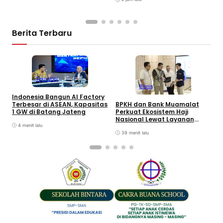
Berita Terbaru
Teknologi
Bisnis
Indonesia Bangun AI Factory
D
BPKH dan Bank Muamalat
Terbesar di ASEAN, Kapasitas
M
Perkuat Ekosistem Haji
1 GW di Batang Jateng
J
Nasional Lewat Layanan
K
Digital
4 menit lalu
39 menit lalu