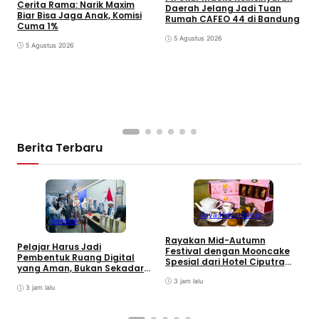
Cerita Rama: Narik Maxim
Daerah Jelang Jadi Tuan
Biar Bisa Jaga Anak, Komisi
Rumah CAFEO 44 di Bandung
Cuma 1%
5 Agustus 2026
5 Agustus 2026
S
J
S
D
Berita Terbaru
Gaya Hidup
Kuliner
Sekolah
Rayakan Mid-Autumn
Pelajar Harus Jadi
Festival dengan Mooncake
Pembentuk Ruang Digital
B
Spesial dari Hotel Ciputra
yang Aman, Bukan Sekadar
M
Jakarta
Pengguna
J
3 jam lalu
3 jam lalu
T