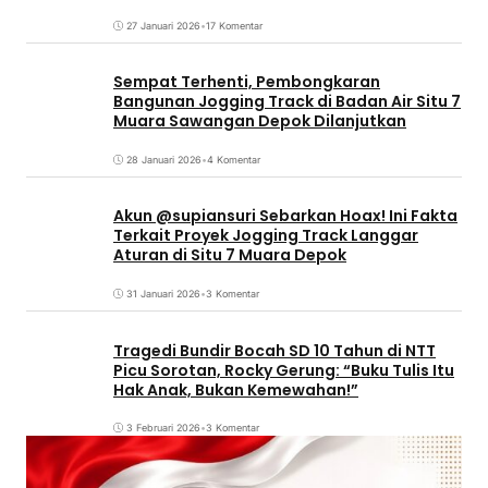
27 Januari 2026
•
17 Komentar
Sempat Terhenti, Pembongkaran
Bangunan Jogging Track di Badan Air Situ 7
Muara Sawangan Depok Dilanjutkan
28 Januari 2026
•
4 Komentar
Akun @supiansuri Sebarkan Hoax! Ini Fakta
Terkait Proyek Jogging Track Langgar
Aturan di Situ 7 Muara Depok
31 Januari 2026
•
3 Komentar
Tragedi Bundir Bocah SD 10 Tahun di NTT
Picu Sorotan, Rocky Gerung: “Buku Tulis Itu
Hak Anak, Bukan Kemewahan!”
3 Februari 2026
•
3 Komentar