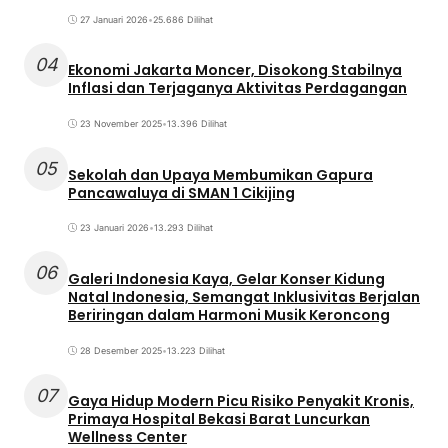
27 Januari 2026
•
25.686 Dilihat
04
Ekonomi Jakarta Moncer, Disokong Stabilnya
Inflasi dan Terjaganya Aktivitas Perdagangan
23 November 2025
•
13.396 Dilihat
05
Sekolah dan Upaya Membumikan Gapura
Pancawaluya di SMAN 1 Cikijing
23 Januari 2026
•
13.293 Dilihat
06
Galeri Indonesia Kaya, Gelar Konser Kidung
Natal Indonesia, Semangat Inklusivitas Berjalan
Beriringan dalam Harmoni Musik Keroncong
28 Desember 2025
•
13.223 Dilihat
07
Gaya Hidup Modern Picu Risiko Penyakit Kronis,
Primaya Hospital Bekasi Barat Luncurkan
Wellness Center