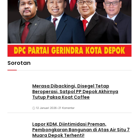
Sorotan
Merasa Dibackingi, Disegel Tetap
Beroperasi, Satpol PP Depok Akhirnya
Tutup Paksa Koat Coffee
12 Januari 2026
•
21 Komentar
Lapor KDM, Diintimidasi Preman,
Pembongkaran Bangunan di Atas Air Situ 7
Muara Depok Terhenti!