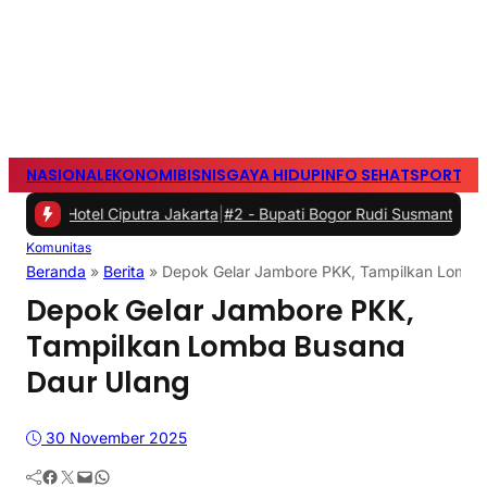
NASIONAL
EKONOMI
BISNIS
GAYA HIDUP
INFO SEHAT
SPORTS
S
l Ciputra Jakarta
|
#2 -
Bupati Bogor Rudi Susmanto Meresmikan Pas
Komunitas
Beranda
»
Berita
»
Depok Gelar Jambore PKK, Tampilkan Lomba
Depok Gelar Jambore PKK,
Tampilkan Lomba Busana
Daur Ulang
30 November 2025
Facebook
Twitter
Mail
WhatsApp