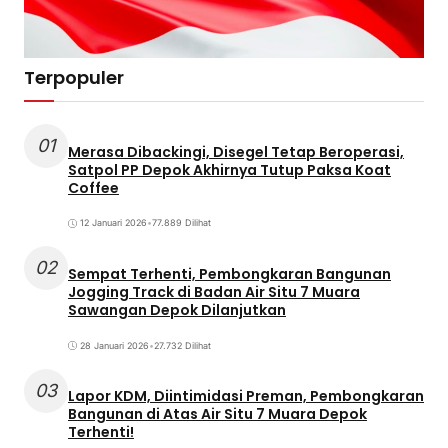
Terpopuler
01
Merasa Dibackingi, Disegel Tetap Beroperasi,
Satpol PP Depok Akhirnya Tutup Paksa Koat
Coffee
12 Januari 2026
•
77.889 Dilihat
02
Sempat Terhenti, Pembongkaran Bangunan
Jogging Track di Badan Air Situ 7 Muara
Sawangan Depok Dilanjutkan
28 Januari 2026
•
27.732 Dilihat
03
Lapor KDM, Diintimidasi Preman, Pembongkaran
Bangunan di Atas Air Situ 7 Muara Depok
Terhenti!