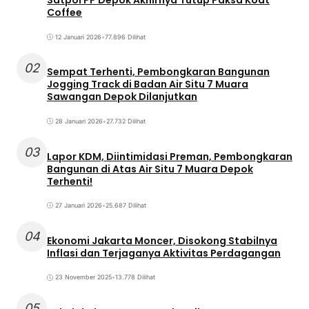
Satpol PP Depok Akhirnya Tutup Paksa Koat
Coffee
12 Januari 2026
•
77.896 Dilihat
02
Sempat Terhenti, Pembongkaran Bangunan
Jogging Track di Badan Air Situ 7 Muara
Sawangan Depok Dilanjutkan
28 Januari 2026
•
27.732 Dilihat
03
Lapor KDM, Diintimidasi Preman, Pembongkaran
Bangunan di Atas Air Situ 7 Muara Depok
Terhenti!
27 Januari 2026
•
25.687 Dilihat
04
Ekonomi Jakarta Moncer, Disokong Stabilnya
Inflasi dan Terjaganya Aktivitas Perdagangan
23 November 2025
•
13.778 Dilihat
05