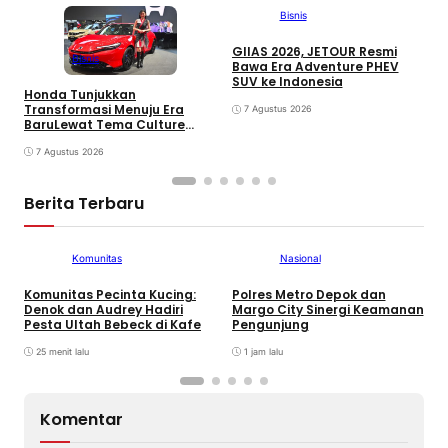
Bisnis
GIIAS 2026, JETOUR Resmi
T
Bisnis
Bawa Era Adventure PHEV
D
SUV ke Indonesia
M
Honda Tunjukkan
M
Transformasi Menuju Era
7 Agustus 2026
M
BaruLewat Tema Culture
Evolved di GIIAS 2026
7 Agustus 2026
Berita Terbaru
Komunitas
Nasional
Komunitas Pecinta Kucing:
Polres Metro Depok dan
C
Denok dan Audrey Hadiri
Margo City Sinergi Keamanan
L
Pesta Ultah Bebeck di Kafe
Pengunjung
25 menit lalu
1 jam lalu
Komentar