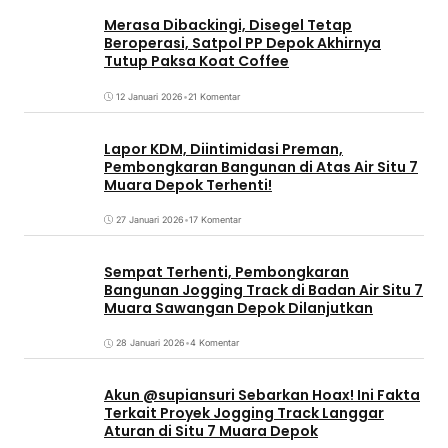
Merasa Dibackingi, Disegel Tetap
Beroperasi, Satpol PP Depok Akhirnya
Tutup Paksa Koat Coffee
12 Januari 2026
•
21 Komentar
Lapor KDM, Diintimidasi Preman,
Pembongkaran Bangunan di Atas Air Situ 7
Muara Depok Terhenti!
27 Januari 2026
•
17 Komentar
Sempat Terhenti, Pembongkaran
Bangunan Jogging Track di Badan Air Situ 7
Muara Sawangan Depok Dilanjutkan
28 Januari 2026
•
4 Komentar
Akun @supiansuri Sebarkan Hoax! Ini Fakta
Terkait Proyek Jogging Track Langgar
Aturan di Situ 7 Muara Depok