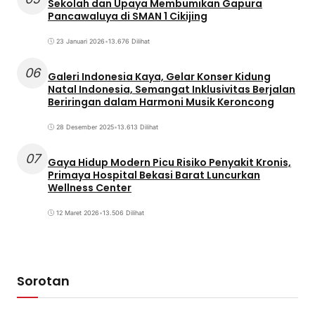
Sekolah dan Upaya Membumikan Gapura
Pancawaluya di SMAN 1 Cikijing
23 Januari 2026
•
13.676 Dilihat
06
Galeri Indonesia Kaya, Gelar Konser Kidung
Natal Indonesia, Semangat Inklusivitas Berjalan
Beriringan dalam Harmoni Musik Keroncong
28 Desember 2025
•
13.613 Dilihat
07
Gaya Hidup Modern Picu Risiko Penyakit Kronis,
Primaya Hospital Bekasi Barat Luncurkan
Wellness Center
12 Maret 2026
•
13.506 Dilihat
Sorotan