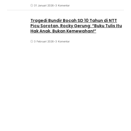
31 Januari 2026
•
3 Komentar
Tragedi Bundir Bocah SD 10 Tahun di NTT
Picu Sorotan, Rocky Gerung: “Buku Tulis Itu
Hak Anak, Bukan Kemewahan!”
3 Februari 2026
•
3 Komentar