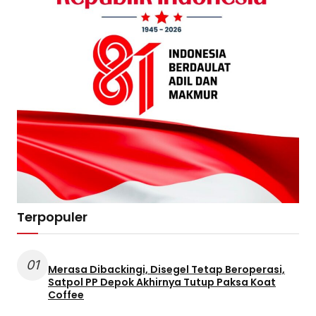
Terpopuler
01
Merasa Dibackingi, Disegel Tetap Beroperasi,
Satpol PP Depok Akhirnya Tutup Paksa Koat
Coffee