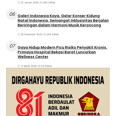
23 Januari 2026
•
13.280 Dilihat
06
Galeri Indonesia Kaya, Gelar Konser Kidung
Natal Indonesia, Semangat Inklusivitas Berjalan
Beriringan dalam Harmoni Musik Keroncong
28 Desember 2025
•
13.208 Dilihat
07
Gaya Hidup Modern Picu Risiko Penyakit Kronis,
Primaya Hospital Bekasi Barat Luncurkan
Wellness Center
12 Maret 2026
•
13.115 Dilihat