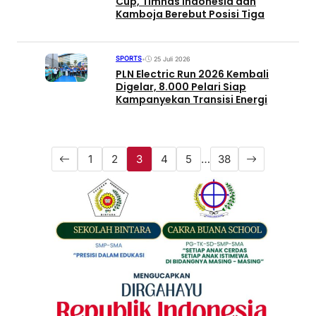
Cup, Timnas Indonesia dan
Kamboja Berebut Posisi Tiga
SPORTS
•
25 Juli 2026
PLN Electric Run 2026 Kembali
Digelar, 8.000 Pelari Siap
Kampanyekan Transisi Energi
1
2
3
4
5
…
38