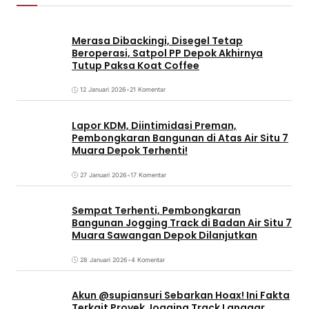
Merasa Dibackingi, Disegel Tetap
Beroperasi, Satpol PP Depok Akhirnya
Tutup Paksa Koat Coffee
12 Januari 2026
•
21 Komentar
Lapor KDM, Diintimidasi Preman,
Pembongkaran Bangunan di Atas Air Situ 7
Muara Depok Terhenti!
27 Januari 2026
•
17 Komentar
Sempat Terhenti, Pembongkaran
Bangunan Jogging Track di Badan Air Situ 7
Muara Sawangan Depok Dilanjutkan
28 Januari 2026
•
4 Komentar
Akun @supiansuri Sebarkan Hoax! Ini Fakta
Terkait Proyek Jogging Track Langgar