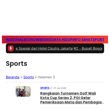
NASIONAL
EKONOMI
BISNIS
GAYA HIDUP
INFO SEHAT
SPORTS
S
Spesial dari Hotel Ciputra Jakarta
|
#2 -
Bupati Bogor Rudi Susmant
Sports
Beranda
»
Sports
»
Halaman 3
SPORTS
•
27 Juli 2026
Rangkaian Turnamen Golf Wali
Kota Cup Series 2, PGI Gelar
Pemeriksaan Mata dan Pembagian
Kacamata Gratis