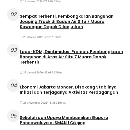
12 Januari 2026
•
77.889 Dilihat
02
Sempat Terhenti, Pembongkaran Bangunan
Jogging Track di Badan Air Situ 7 Muara
Sawangan Depok Dilanjutkan
28 Januari 2026
•
27.732 Dilihat
03
Lapor KDM, Diintimidasi Preman, Pembongkaran
Bangunan di Atas Air Situ 7 Muara Depok
Terhenti!
27 Januari 2026
•
25.686 Dilihat
04
Ekonomi Jakarta Moncer, Disokong Stabilnya
Inflasi dan Terjaganya Aktivitas Perdagangan
23 November 2025
•
13.382 Dilihat
05
Sekolah dan Upaya Membumikan Gapura
Pancawaluya di SMAN 1 Cikijing